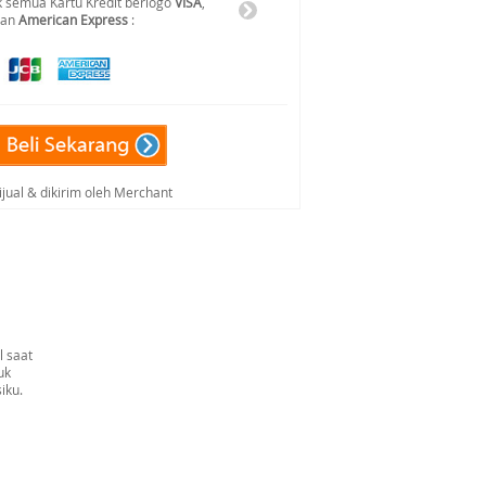
 semua Kartu Kredit berlogo
VISA
,
dan
American Express
:
ijual & dikirim oleh Merchant
 saat
uk
iku.