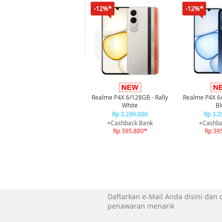
-12%*
-12%*
Realme P4X 6/128GB - Rally
Realme P4X 6
White
Bl
Rp 3.299.000
Rp 3.2
+Cashback Bank
+Cashba
Rp 395.880*
Rp 39
Daftarkan e-Mail Anda disini dan
penawaran menarik