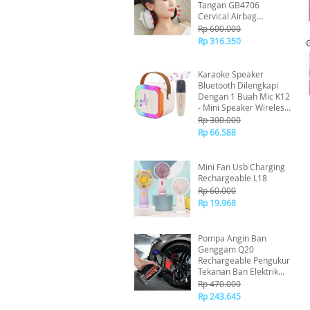
Tangan GB4706
Cervical Airbag
Message Pillow 2 in 1
Rp 600.000
Home Car
Rp 316.350
Karaoke Speaker
Bluetooth Dilengkapi
Dengan 1 Buah Mic K12
- Mini Speaker Wireless
Portable + Bluetooth
Rp 300.000
Rp 66.588
Mini Fan Usb Charging
Rechargeable L18
Rp 60.000
Rp 19.968
Pompa Angin Ban
Genggam Q20
Rechargeable Pengukur
Tekanan Ban Elektrik
Wireless
Rp 470.000
Rp 243.645