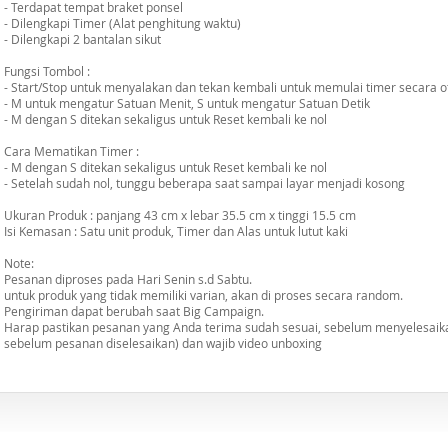
- Terdapat tempat braket ponsel
- Dilengkapi Timer (Alat penghitung waktu)
- Dilengkapi 2 bantalan sikut
Fungsi Tombol :
- Start/Stop untuk menyalakan dan tekan kembali untuk memulai timer secara 
- M untuk mengatur Satuan Menit, S untuk mengatur Satuan Detik
- M dengan S ditekan sekaligus untuk Reset kembali ke nol
Cara Mematikan Timer :
- M dengan S ditekan sekaligus untuk Reset kembali ke nol
- Setelah sudah nol, tunggu beberapa saat sampai layar menjadi kosong
Ukuran Produk : panjang 43 cm x lebar 35.5 cm x tinggi 15.5 cm
Isi Kemasan : Satu unit produk, Timer dan Alas untuk lutut kaki
Note:
Pesanan diproses pada Hari Senin s.d Sabtu.
untuk produk yang tidak memiliki varian, akan di proses secara random.
Pengiriman dapat berubah saat Big Campaign.
Harap pastikan pesanan yang Anda terima sudah sesuai, sebelum menyelesaika
sebelum pesanan diselesaikan) dan wajib video unboxing