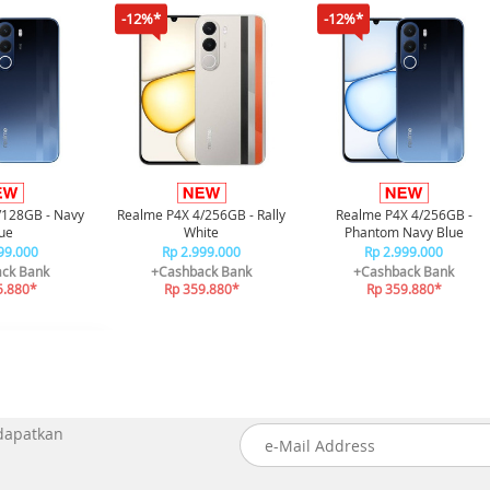
-12%*
-12%*
/128GB - Navy
Realme P4X 4/256GB - Rally
Realme P4X 4/256GB -
ue
White
Phantom Navy Blue
99.000
Rp 2.999.000
Rp 2.999.000
ck Bank
+Cashback Bank
+Cashback Bank
5.880*
Rp 359.880*
Rp 359.880*
 dapatkan