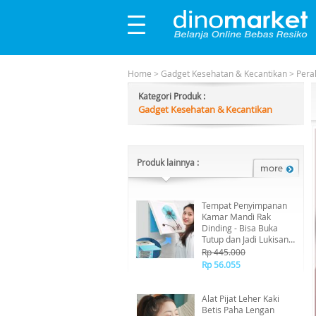
Home
>
Gadget Kesehatan & Kecantikan
>
Pera
Kategori Produk :
Gadget Kesehatan & Kecantikan
Produk lainnya :
Tempat Penyimpanan
Kamar Mandi Rak
Dinding - Bisa Buka
Tutup dan Jadi Lukisan /
Rak sulap Storage
Rp 445.000
Penyimpanan Rak Baju
Rp 56.055
Tempat Baju Rak Kamar
Mandi
Alat Pijat Leher Kaki
Betis Paha Lengan