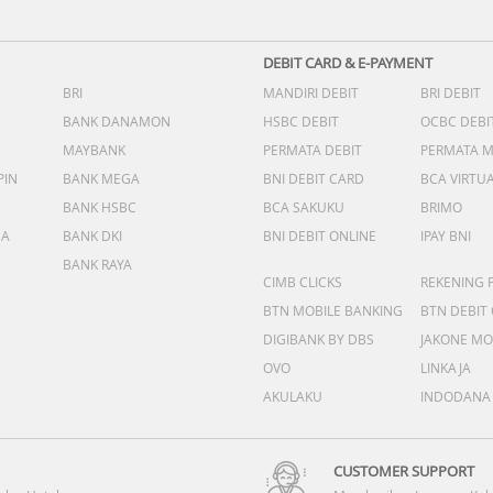
DEBIT CARD & E-PAYMENT
BRI
MANDIRI DEBIT
BRI DEBIT
BANK DANAMON
HSBC DEBIT
OCBC DEBI
MAYBANK
PERMATA DEBIT
PERMATA 
PIN
BANK MEGA
BNI DEBIT CARD
BCA VIRTU
BANK HSBC
BCA SAKUKU
BRIMO
DA
BANK DKI
BNI DEBIT ONLINE
IPAY BNI
BANK RAYA
CIMB CLICKS
REKENING 
BTN MOBILE BANKING
BTN DEBIT
DIGIBANK BY DBS
JAKONE MO
OVO
LINKAJA
AKULAKU
INDODANA
CUSTOMER SUPPORT