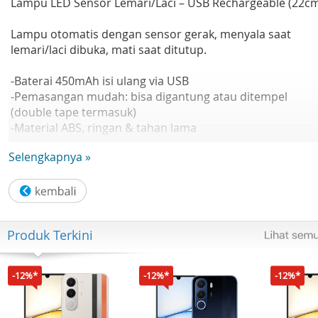
Lampu LED Sensor Lemari/Laci – USB Rechargeable (22c
Lampu otomatis dengan sensor gerak, menyala saat
lemari/laci dibuka, mati saat ditutup.
-Baterai 450mAh isi ulang via USB
-Pemasangan mudah: bisa digantung atau ditempel
(double tape termasuk)
-Material ABS, ringan & tahan lama
-Hemat daya: hanya 0.8W | DC5V
Selengkapnya »
-Ukuran: 22 cm
Hemat Energi & Praktis!Lampu LED ini dilengkapi sensor
gerak pintar yang aktif saat laci atau lemari dibuka, dan
otomatis mati saat ditutup. Sangat cocok untuk lemari
Produk Terkini
pakaian, rak buku, meja rias, dapur, dan lainnya.
Sudah termasuk:
-12%*
-12%*
-12%*
1x Lampu LED
1x Kabel USB