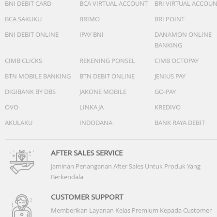
BNI DEBIT CARD
BCA VIRTUAL ACCOUNT
BRI VIRTUAL ACCOU
BCA SAKUKU
BRIMO
BRI POINT
BNI DEBIT ONLINE
IPAY BNI
DANAMON ONLINE
BANKING
CIMB CLICKS
REKENING PONSEL
CIMB OCTOPAY
BTN MOBILE BANKING
BTN DEBIT ONLINE
JENIUS PAY
DIGIBANK BY DBS
JAKONE MOBILE
GO-PAY
OVO
LINKAJA
KREDIVO
AKULAKU
INDODANA
BANK RAYA DEBIT
AFTER SALES SERVICE
Jaminan Penanganan After Sales Untuk Produk Yang
Berkendala
CUSTOMER SUPPORT
Memberikan Layanan Kelas Premium Kepada Customer