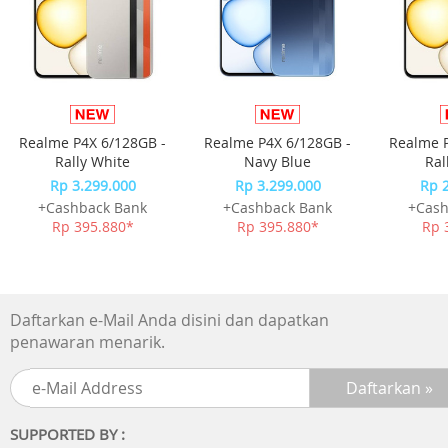
1x Double Tape
Solusi pencahayaan pintar untuk ruang tersembunyi And
Note:
Pesanan diproses pada Hari Senin s.d Sabtu.
Realme P4X 6/128GB -
Realme P4X 6/128GB -
Realme P
untuk produk yang tidak memiliki varian, akan di proses
Rally White
Navy Blue
Ral
secara random.
Rp 3.299.000
Rp 3.299.000
Rp 
Pengiriman dapat berubah saat Big Campaign
+Cashback Bank
+Cashback Bank
+Cash
Harap pastikan pesanan yang Anda terima sudah sesuai,
Rp 395.880*
Rp 395.880*
Rp 
sebelum menyelesaikan pesanan (retur hanya dapat
dilakukan sebelum pesanan diselesaikan) dan wajib video
unboxing
Daftarkan e-Mail Anda disini dan dapatkan
penawaran menarik.
SUPPORTED BY :