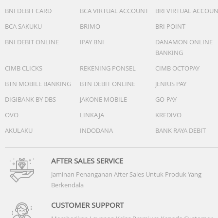
BNI DEBIT CARD
BCA VIRTUAL ACCOUNT
BRI VIRTUAL ACCOU
BCA SAKUKU
BRIMO
BRI POINT
BNI DEBIT ONLINE
IPAY BNI
DANAMON ONLINE
BANKING
CIMB CLICKS
REKENING PONSEL
CIMB OCTOPAY
BTN MOBILE BANKING
BTN DEBIT ONLINE
JENIUS PAY
DIGIBANK BY DBS
JAKONE MOBILE
GO-PAY
OVO
LINKAJA
KREDIVO
AKULAKU
INDODANA
BANK RAYA DEBIT
AFTER SALES SERVICE
Jaminan Penanganan After Sales Untuk Produk Yang
Berkendala
CUSTOMER SUPPORT