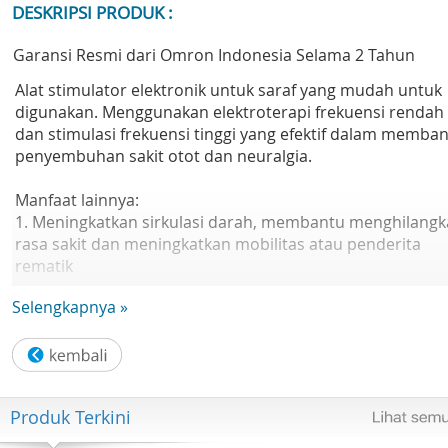
DESKRIPSI PRODUK :
Garansi Resmi dari Omron Indonesia Selama 2 Tahun
Alat stimulator elektronik untuk saraf yang mudah untuk
digunakan. Menggunakan elektroterapi frekuensi rendah
dan stimulasi frekuensi tinggi yang efektif dalam memba
penyembuhan sakit otot dan neuralgia.
Manfaat lainnya:
1. Meningkatkan sirkulasi darah, membantu menghilang
rasa sakit dan meningkatkan mobilitas atau penderita
rematik
2. Mencegah atrofi otot di usia tua dan lumpuh pasien
Selengkapnya »
3. Membantu pemulihan dari kelelahan dan cedera
olahraga
4. Memberikan kenyamanan dan kemudahan pemakaian 
rumah
Produk Terkini
Spesifikasi:
1. Profesional TENS