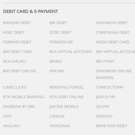
kenaikan 1 jam)
DEBIT CARD & E-PAYMENT
Lainnya: Pengulangan otomatis
MANDIRI DEBIT
BRI DEBIT
DANAMON DEBIT
HSBC DEBIT
OCBC DEBIT
CIMB NIAGA DEBIT
Alarm multifungsi
PERMATA DEBIT
PERMATA ME
MEGA DEBIT CARD
Sinyal waktu hitungan jam
BNI DEBIT CARD
BCA VIRTUAL ACCOUNT
BRI VIRTUAL ACCOU
BCA SAKUKU
BRIMO
BRI POINT
Fitur peringatan flash
BNI DEBIT ONLINE
IPAY BNI
DANAMON ONLINE
BANKING
- Peringatan kedip ; Berkedip dengan dengung bunyi alar
CIMB CLICKS
REKENING PONSEL
CIMB OCTOPAY
sinyal waktu hitungan jam, penghitung waktu mundur,
alarm waktu habis
BTN MOBILE BANKING
BTN DEBIT ONLINE
JENIUS PAY
DIGIBANK BY DBS
JAKONE MOBILE
GO-PAY
Cahaya
OVO
LINKAJA
KREDIVO
AKULAKU
INDODANA
BANK RAYA DEBIT
- Lampu latar LED (Super Illuminator)