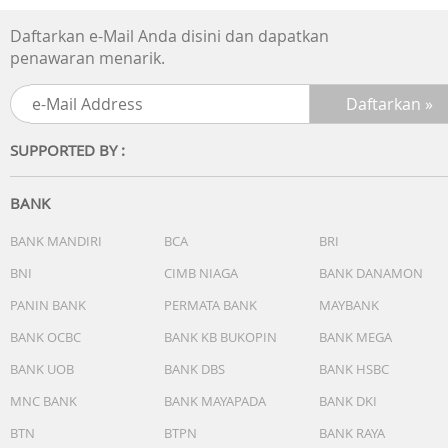
- Stopwatch 1/100 detik
Daftarkan e-Mail Anda disini dan dapatkan
penawaran menarik.
- Kapasitas pengukuran: 00'00"00~59'59"99 (untuk 60 men
pertama) 1:00'00~23:59'59 (setelah 60 menit)
- Unit pengukuran: 1/100 detik (untuk 60 menit pertama) 
SUPPORTED BY :
detik (setelah 60 menit)
- Mode pengukuran: Waktu berlalu, waktu split, waktu
BANK
posisi pertama-kedua
BANK MANDIRI
BCA
BRI
BNI
CIMB NIAGA
BANK DANAMON
Penghitung waktu mundur
PANIN BANK
PERMATA BANK
MAYBANK
Unit pengukuran: 1 detik
BANK OCBC
BANK KB BUKOPIN
BANK MEGA
BANK UOB
BANK DBS
BANK HSBC
Rentang hitung mundur: 24 jam
MNC BANK
BANK MAYAPADA
BANK DKI
Rentang pengaturan waktu mulai waktu mundur: 1 detik
BTN
BTPN
BANK RAYA
hingga 24 jam (kenaikan 1 detik, kenaikan 1 menit, dan