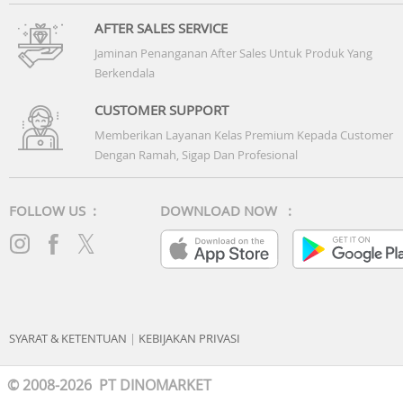
- Berpijar
AFTER SALES SERVICE
Jaminan Penanganan After Sales Untuk Produk Yang
Warna cahaya LED:Putih
Berkendala
CUSTOMER SUPPORT
Kalender otomatis sepenuhnya (hingga tahun 2099)
Memberikan Layanan Kelas Premium Kepada Customer
Dengan Ramah, Sigap Dan Profesional
Akurasi: ±15 detik per bulan
FOLLOW US :
DOWNLOAD NOW :
Fitur lain
- Format 12/24 jam
- Penunjuk waktu standar:Jam, menit, detik, pm, bulan,
tanggal, hari
SYARAT & KETENTUAN
|
KEBIJAKAN PRIVASI
© 2008-2026 PT DINOMARKET