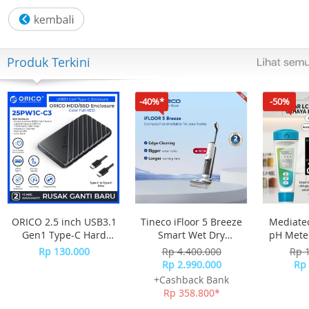
Ukuran casing (P× L× T) ; 42.1 × 37.9 × 11.3 mm
Bobot ; 30g
Produk Terkini
Bahan casing dan bezel ; Resin
Tali Jam Tangan Resin
-40%*
-50%
Konstruksi ; Tahan Guncangan
Ketahanan air 100 meter
Perkiraan masa pakai baterai: 3 tahun pada CR1616
Kaca Mineral
ORICO 2.5 inch USB3.1
Tineco iFloor 5 Breeze
Mediatec
Gen1 Type-C Hard
Smart Wet Dry
pH Meter
Ukuran tali yang kompatibel ; 125 hingga 180 mm
Drive Enclosure -
Cordless Vacuum
Rp 130.000
Rp 4.400.000
Rp 
25PW1C-C3
Cleaner Vakum
Rp 2.990.000
Rp 
Penghisap Debu
+Cashback Bank
Stopwatch
Rp 358.800*