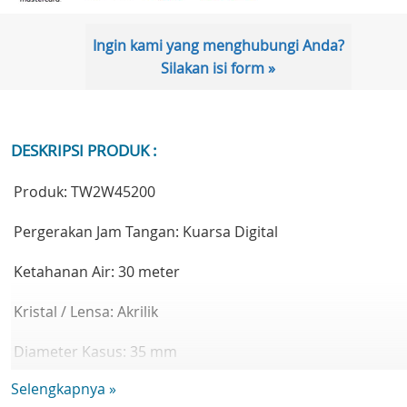
Ingin kami yang menghubungi Anda?
Silakan isi form »
DESKRIPSI PRODUK :
Produk: TW2W45200
Pergerakan Jam Tangan: Kuarsa Digital
Ketahanan Air: 30 meter
Kristal / Lensa: Akrilik
Diameter Kasus: 35 mm
Selengkapnya »
Tinggi Kasus: 9 mm