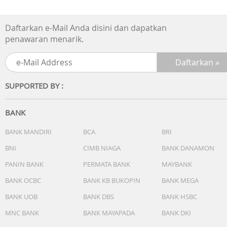
Garansi Resmi 1 Tahun
Daftarkan e-Mail Anda disini dan dapatkan
Include ; Box, Jam Tangan, Kartu Garansi, Manual
penawaran menarik.
SUPPORTED BY :
BANK
BANK MANDIRI
BCA
BRI
BNI
CIMB NIAGA
BANK DANAMON
PANIN BANK
PERMATA BANK
MAYBANK
BANK OCBC
BANK KB BUKOPIN
BANK MEGA
BANK UOB
BANK DBS
BANK HSBC
MNC BANK
BANK MAYAPADA
BANK DKI