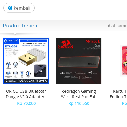
Bahan Kasus: Resin
Warna Casing: Tranparan
Produk Terkini
Selesai Kasus: Mengkilap
Warna Panggilan: Digital
Penanda Dial: Digital
Lebar Tali/Lug : 20 mm
Bahan Tali: Resin
ORICO USB Bluetooth
Redragon Gaming
Kartu F
Warna Tali: Putih Transparan
Dongle V5.0 Adapter -
Wrist Rest Pad Full
Edition 
BTA-508 - WHITE
Size Keyboard
Rp 70.000
Rp 116.550
Rp
Tali Gesper: Gesper
METEOR L - P037
Tipe Baterai: CR2412