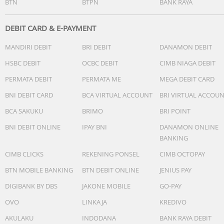
BTN
BTPN
BANK RAYA
DEBIT CARD & E-PAYMENT
MANDIRI DEBIT
BRI DEBIT
DANAMON DEBIT
HSBC DEBIT
OCBC DEBIT
CIMB NIAGA DEBIT
PERMATA DEBIT
PERMATA ME
MEGA DEBIT CARD
BNI DEBIT CARD
BCA VIRTUAL ACCOUNT
BRI VIRTUAL ACCOU
BCA SAKUKU
BRIMO
BRI POINT
BNI DEBIT ONLINE
IPAY BNI
DANAMON ONLINE
BANKING
CIMB CLICKS
REKENING PONSEL
CIMB OCTOPAY
BTN MOBILE BANKING
BTN DEBIT ONLINE
JENIUS PAY
DIGIBANK BY DBS
JAKONE MOBILE
GO-PAY
OVO
LINKAJA
KREDIVO
AKULAKU
INDODANA
BANK RAYA DEBIT