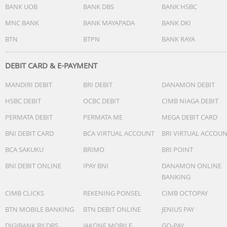
BANK UOB
BANK DBS
BANK HSBC
MNC BANK
BANK MAYAPADA
BANK DKI
BTN
BTPN
BANK RAYA
DEBIT CARD & E-PAYMENT
MANDIRI DEBIT
BRI DEBIT
DANAMON DEBIT
HSBC DEBIT
OCBC DEBIT
CIMB NIAGA DEBIT
PERMATA DEBIT
PERMATA ME
MEGA DEBIT CARD
BNI DEBIT CARD
BCA VIRTUAL ACCOUNT
BRI VIRTUAL ACCOU
BCA SAKUKU
BRIMO
BRI POINT
BNI DEBIT ONLINE
IPAY BNI
DANAMON ONLINE
BANKING
CIMB CLICKS
REKENING PONSEL
CIMB OCTOPAY
BTN MOBILE BANKING
BTN DEBIT ONLINE
JENIUS PAY
DIGIBANK BY DBS
JAKONE MOBILE
GO-PAY