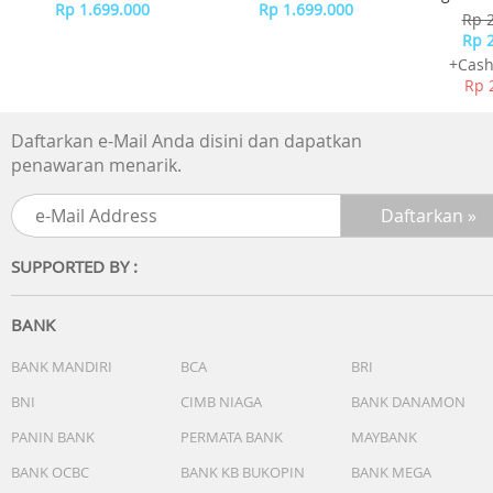
Detail tali: Baja tahan karat
Rp 1.699.000
Rp 1.699.000
-
Rp 
Warna tali: Abu-abu
Rp 
Gesper: Gesper lipat dengan ekstensi menyelam
+Cash
Garansi Resmi 2 Tahun
Rp 
Include Box, Jam Tangan, Kartu Garansi, Manual
Daftarkan e-Mail Anda disini dan dapatkan
penawaran menarik.
SUPPORTED BY :
BANK
BANK MANDIRI
BCA
BRI
BNI
CIMB NIAGA
BANK DANAMON
PANIN BANK
PERMATA BANK
MAYBANK
BANK OCBC
BANK KB BUKOPIN
BANK MEGA