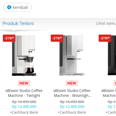
Warna: Mawar Emas
Bahan Casing: Baja Tahan Karat
Ukuran Kasus: 44mm
Ketebalan Kasus: 12mm
Produk Terkini
Bahan Tali: Silikon
Kristal: Mineral
Ketahanan Air: 100m
-21%*
-21%*
-21%*
Warna Pelat: Biru, Mawar Emas
Fitur: Kronograf
Garansi Resmi 2 Tahun
Kelengkapan : Box, Jam Tangan, Kartu Garansi, Manual
xBloom Studio Coffee
xBloom Studio Coffee
xBloom 
Machine - Twilight
Machine - Moonlight
Machine
White
Rp 14.499.000
Rp 14.499.000
Rp 1
Rp 12.499.000
Rp 12.499.000
Rp 1
+Cashback Bank
+Cashback Bank
+Cash