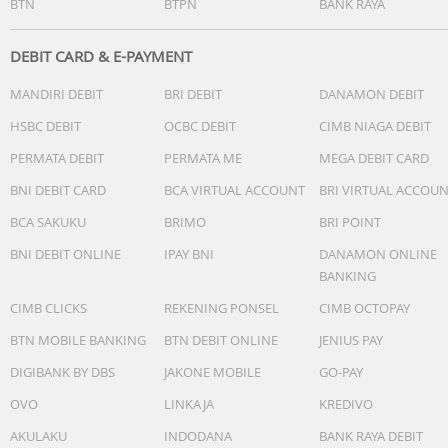
BTN
BTPN
BANK RAYA
DEBIT CARD & E-PAYMENT
MANDIRI DEBIT
BRI DEBIT
DANAMON DEBIT
HSBC DEBIT
OCBC DEBIT
CIMB NIAGA DEBIT
PERMATA DEBIT
PERMATA ME
MEGA DEBIT CARD
BNI DEBIT CARD
BCA VIRTUAL ACCOUNT
BRI VIRTUAL ACCOU
BCA SAKUKU
BRIMO
BRI POINT
BNI DEBIT ONLINE
IPAY BNI
DANAMON ONLINE
BANKING
CIMB CLICKS
REKENING PONSEL
CIMB OCTOPAY
BTN MOBILE BANKING
BTN DEBIT ONLINE
JENIUS PAY
DIGIBANK BY DBS
JAKONE MOBILE
GO-PAY
OVO
LINKAJA
KREDIVO
AKULAKU
INDODANA
BANK RAYA DEBIT