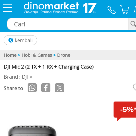
×
Home
>
Hobi & Games
>
Drone
DJI Mic 2 (2 TX + 1 RX + Charging Case)
Brand : DJI »
Share to
-5%