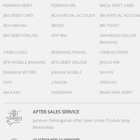
PERMATA DEBIT
PERMATA ME
MEGA DEBIT CARD
BNI DEBIT CARD
BCA VIRTUAL ACCOUNT
BRI VIRTUAL ACCOU
BCA SAKUKU
BRIMO
BRI POINT
BNI DEBIT ONLINE
IPAY BNI
DANAMON ONLINE
BANKING
CIMB CLICKS
REKENING PONSEL
CIMB OCTOPAY
BTN MOBILE BANKING
BTN DEBIT ONLINE
JENIUS PAY
DIGIBANK BY DBS
JAKONE MOBILE
GO-PAY
OVO
LINKAJA
KREDIVO
AKULAKU
INDODANA
BANK RAYA DEBIT
AFTER SALES SERVICE
Jaminan Penanganan After Sales Untuk Produk Yang
Berkendala
CUSTOMER SUPPORT