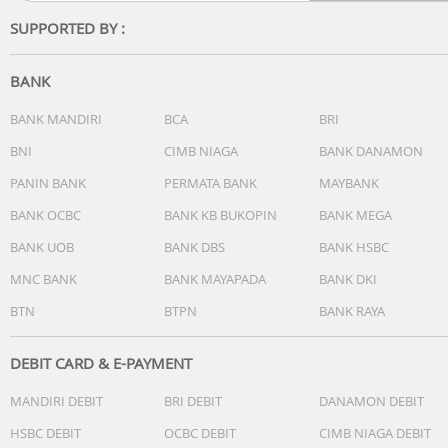
DJI Mic 2 Carrying Bag x1
SUPPORTED BY :
Documents x1
Layar sentuh OLED 1,1 inci
BANK
Perekaman audio berkualitas tinggi
Dilengkapi peredam bising cerdas
BANK MANDIRI
BCA
BRI
Perekaman internal floating-point 32-bit
BNI
CIMB NIAGA
BANK DANAMON
Jangkauan transmisi audio maksimum 250m (820 kaki)
Waktu pengoperasian hingga 6 jam
PANIN BANK
PERMATA BANK
MAYBANK
BANK OCBC
BANK KB BUKOPIN
BANK MEGA
BANK UOB
BANK DBS
BANK HSBC
MNC BANK
BANK MAYAPADA
BANK DKI
BTN
BTPN
BANK RAYA
DEBIT CARD & E-PAYMENT
MANDIRI DEBIT
BRI DEBIT
DANAMON DEBIT
HSBC DEBIT
OCBC DEBIT
CIMB NIAGA DEBIT