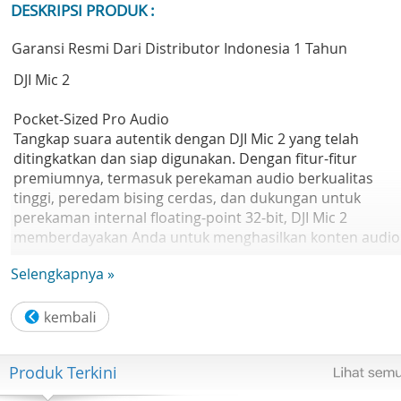
DESKRIPSI PRODUK :
Garansi Resmi Dari Distributor Indonesia 1 Tahun
DJI Mic 2
Pocket-Sized Pro Audio
Tangkap suara autentik dengan DJI Mic 2 yang telah
ditingkatkan dan siap digunakan. Dengan fitur-fitur
premiumnya, termasuk perekaman audio berkualitas
tinggi, peredam bising cerdas, dan dukungan untuk
perekaman internal floating-point 32-bit, DJI Mic 2
memberdayakan Anda untuk menghasilkan konten audio
yang seimbang dan kaya detail yang sempurna untuk vlog
Selengkapnya »
wawancara, streaming langsung, dan banyak lagi.
Sleek Revamped Design
DJI Mic 2 menampilkan desain baru yang ramping,
meningkatkan estetika. Casing pengisi daya baru yang
Produk Terkini
dibuat dari logam premium menciptakan tampilan
minimalis, dan kait pengunci baru yang ditambahkan