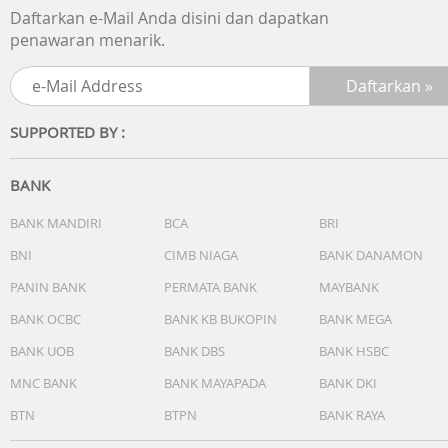
Dengarkan Musik Sesuai Seleramu
Daftarkan e-Mail Anda disini dan dapatkan
Atur suara bass, mid, dan vokal dengan Bose App sehing
penawaran menarik.
kamu bisa menikmati musik sesuai dengan seleramu.
Gabungkan dengan Speaker Bose Lainnya
Dengan fitur SimpleSync memungkinkan kamu untuk
SUPPORTED BY :
gabungkan dua speaker bose secara bersamaan sehingg
dapat menghasilkan suara dengan cakupan yang lebih lu
BANK
Di dalam kotak
Bose SoundLink Max Portable Speaker
BANK MANDIRI
BCA
BRI
Kabel USB-C (C to C)
BNI
CIMB NIAGA
BANK DANAMON
Lembar keselamatan
PANIN BANK
PERMATA BANK
MAYBANK
BANK OCBC
BANK KB BUKOPIN
BANK MEGA
BANK UOB
BANK DBS
BANK HSBC
MNC BANK
BANK MAYAPADA
BANK DKI
BTN
BTPN
BANK RAYA