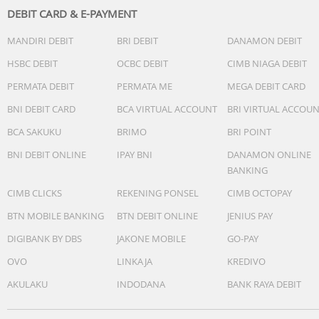
DEBIT CARD & E-PAYMENT
MANDIRI DEBIT
BRI DEBIT
DANAMON DEBIT
HSBC DEBIT
OCBC DEBIT
CIMB NIAGA DEBIT
PERMATA DEBIT
PERMATA ME
MEGA DEBIT CARD
BNI DEBIT CARD
BCA VIRTUAL ACCOUNT
BRI VIRTUAL ACCOU
BCA SAKUKU
BRIMO
BRI POINT
BNI DEBIT ONLINE
IPAY BNI
DANAMON ONLINE
BANKING
CIMB CLICKS
REKENING PONSEL
CIMB OCTOPAY
BTN MOBILE BANKING
BTN DEBIT ONLINE
JENIUS PAY
DIGIBANK BY DBS
JAKONE MOBILE
GO-PAY
OVO
LINKAJA
KREDIVO
AKULAKU
INDODANA
BANK RAYA DEBIT