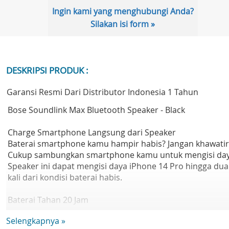
Ingin kami yang menghubungi Anda?
Silakan isi form »
DESKRIPSI PRODUK :
Garansi Resmi Dari Distributor Indonesia 1 Tahun
Bose Soundlink Max Bluetooth Speaker - Black
Charge Smartphone Langsung dari Speaker
Baterai smartphone kamu hampir habis? Jangan khawatir
Cukup sambungkan smartphone kamu untuk mengisi day
Speaker ini dapat mengisi daya iPhone 14 Pro hingga dua
kali dari kondisi baterai habis.
Baterai Tahan 20 Jam
Tidak perlu khawatir membawa speaker ini ke mana pun
Selengkapnya »
tanpa perlu membawa charger, karena daya tahan