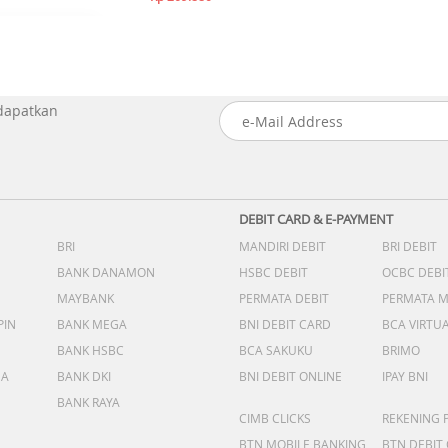
 dapatkan
DEBIT CARD & E-PAYMENT
BRI
MANDIRI DEBIT
BRI DEBIT
BANK DANAMON
HSBC DEBIT
OCBC DEBI
MAYBANK
PERMATA DEBIT
PERMATA 
PIN
BANK MEGA
BNI DEBIT CARD
BCA VIRTU
BANK HSBC
BCA SAKUKU
BRIMO
DA
BANK DKI
BNI DEBIT ONLINE
IPAY BNI
BANK RAYA
CIMB CLICKS
REKENING 
BTN MOBILE BANKING
BTN DEBIT