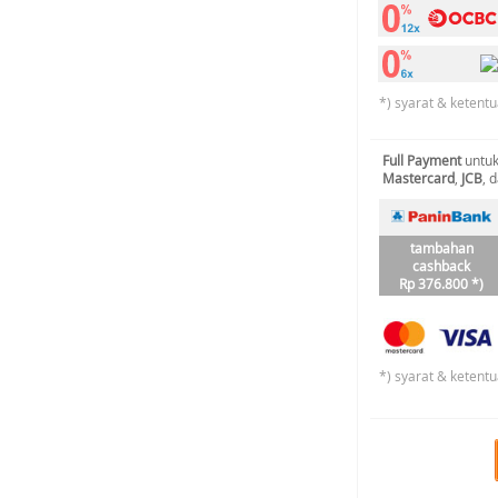
*) syarat & ketentu
Full Payment
untuk
Mastercard
,
JCB
, 
tambahan
cashback
Rp 376.800 *)
*) syarat & ketentu