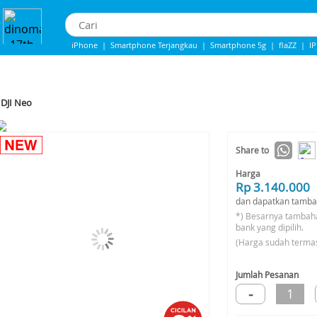
iPhone
|
Smartphone Terjangkau
|
Smartphone 5g
|
flaZZ
|
I
IPhone 13
|
Iphone 14
|
Samsung Note
DJI Neo
-12%*
Share to
Harga
Rp 3.140.000
dan dapatkan tamba
*) Besarnya tambah
bank yang dipilih.
(Harga sudah terma
Jumlah Pesanan
-
1