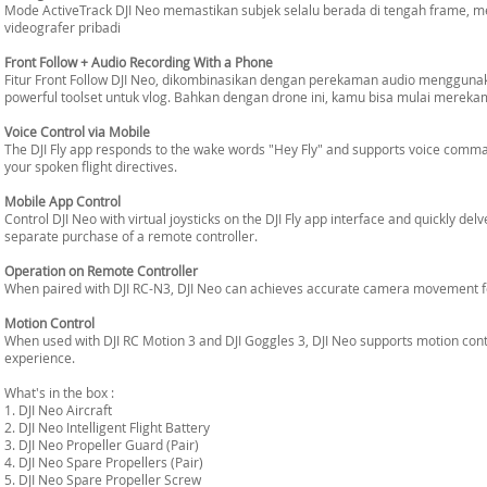
Mode ActiveTrack DJI Neo memastikan subjek selalu berada di tengah frame, 
videografer pribadi
Front Follow + Audio Recording With a Phone
Fitur Front Follow DJI Neo, dikombinasikan dengan perekaman audio mengguna
powerful toolset untuk vlog. Bahkan dengan drone ini, kamu bisa mulai merekam 
Voice Control via Mobile
The DJI Fly app responds to the wake words "Hey Fly" and supports voice comma
your spoken flight directives.
Mobile App Control
Control DJI Neo with virtual joysticks on the DJI Fly app interface and quickly delve
separate purchase of a remote controller.
Operation on Remote Controller
When paired with DJI RC-N3, DJI Neo can achieves accurate camera movement fo
Motion Control
When used with DJI RC Motion 3 and DJI Goggles 3, DJI Neo supports motion con
experience.
What's in the box :
1. DJI Neo Aircraft
2. DJI Neo Intelligent Flight Battery
3. DJI Neo Propeller Guard (Pair)
4. DJI Neo Spare Propellers (Pair)
5. DJI Neo Spare Propeller Screw