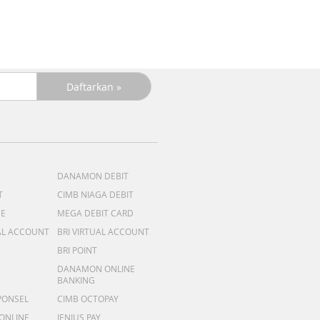
DANAMON DEBIT
T
CIMB NIAGA DEBIT
ME
MEGA DEBIT CARD
AL ACCOUNT
BRI VIRTUAL ACCOUNT
BRI POINT
DANAMON ONLINE
BANKING
PONSEL
CIMB OCTOPAY
 ONLINE
JENIUS PAY