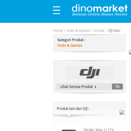
Home
>
Hobi & Games
>
Drone
>
DJI Neo
Kategori Produk :
Hobi & Games
Lihat Semua Produk
70
Produk lain dari DJI :
DJI Mic Mini 2 (1TX