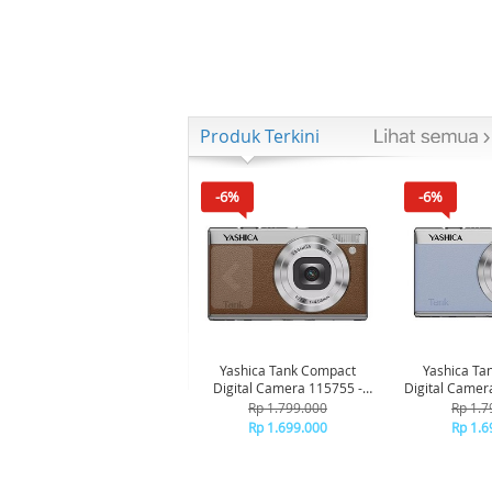
Produk Terkini
-6%
-6%
Yashica Tank Compact
Yashica Ta
Digital Camera 115755 -
Digital Camer
Brown
Bl
Rp 1.799.000
Rp 1.7
Rp 1.699.000
Rp 1.6