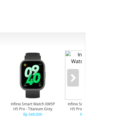
-6%
Infinix Smart Watch XW5P
Infinix Smart Watch XW5P
Yashi
H5 Pro - Titanium Grey
H5 Pro - Chrome Silver
Digita
Pin
Rp 349.000
Rp 349.000
R
R