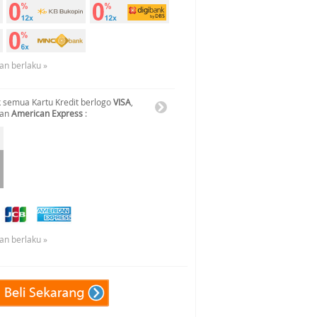
an berlaku »
 semua Kartu Kredit berlogo
VISA
,
dan
American Express
:
an berlaku »