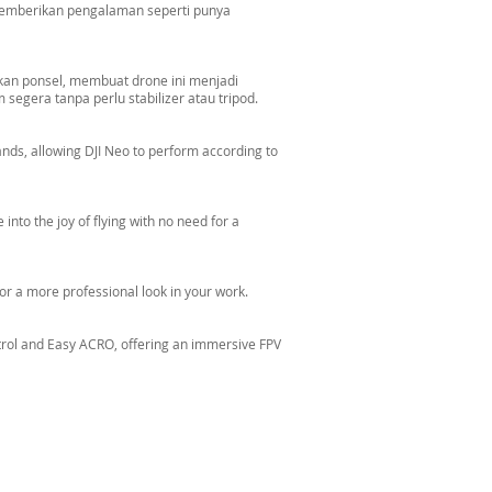
memberikan pengalaman seperti punya
kan ponsel, membuat drone ini menjadi
segera tanpa perlu stabilizer atau tripod.
nds, allowing DJI Neo to perform according to
 into the joy of flying with no need for a
r a more professional look in your work.
trol and Easy ACRO, offering an immersive FPV