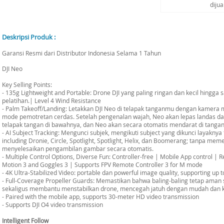
diju
Deskripsi Produk :
Garansi Resmi dari Distributor Indonesia Selama 1 Tahun
DJI Neo
Key Selling Points:
- 135g Lightweight and Portable: Drone DJI yang paling ringan dan kecil hingga s
pelatihan.| Level 4 Wind Resistance
- Palm Takeoff/Landing: Letakkan DJI Neo di telapak tanganmu dengan kamera 
mode pemotretan cerdas. Setelah pengenalan wajah, Neo akan lepas landas da
telapak tangan di bawahnya, dan Neo akan secara otomatis mendarat di tanga
- AI Subject Tracking: Mengunci subjek, mengikuti subject yang dikunci layaknya
including Dronie, Circle, Spotlight, Spotlight, Helix, dan Boomerang; tanpa meme
menyelesaikan pengambilan gambar secara otomatis.
- Multiple Control Options, Diverse Fun: Controller-free | Mobile App control | 
Motion 3 and Goggles 3 | Supports FPV Remote Controller 3 for M mode
- 4K Ultra-Stabilized Video: portable dan powerful image quality, supporting up to
- Full-Coverage Propeller Guards: Memastikan bahwa baling-baling tetap aman
sekaligus membantu menstabilkan drone, mencegah jatuh dengan mudah dan 
- Paired with the mobile app, supports 30-meter HD video transmission
- Supports DJI O4 video transmission
Intelligent Follow