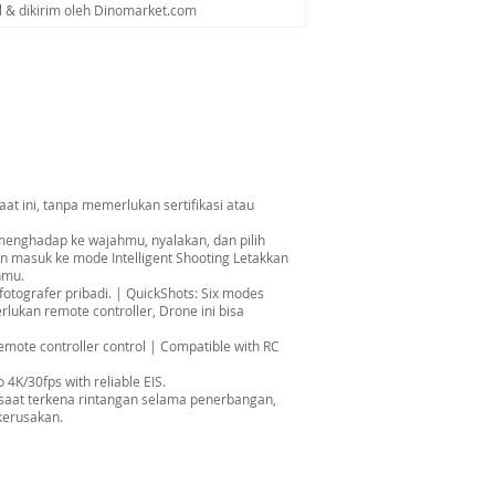
al & dikirim oleh Dinomarket.com
aat ini, tanpa memerlukan sertifikasi atau
menghadap ke wajahmu, nyalakan, dan pilih
n masuk ke mode Intelligent Shooting Letakkan
nmu.
 fotografer pribadi. | QuickShots: Six modes
rlukan remote controller, Drone ini bisa
Remote controller control | Compatible with RC
 4K/30fps with reliable EIS.
 saat terkena rintangan selama penerbangan,
kerusakan.