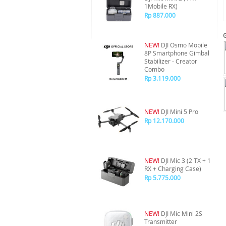
1Mobile RX)
Rp 887.000
NEW!
DJI Osmo Mobile
8P Smartphone Gimbal
Stabilizer - Creator
Combo
Rp 3.119.000
NEW!
DJI Mini 5 Pro
Rp 12.170.000
NEW!
DJI Mic 3 (2 TX + 1
RX + Charging Case)
Rp 5.775.000
NEW!
DJI Mic Mini 2S
Transmitter