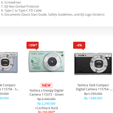
6. Screwdriver
7. DJI Neo Gimbal Protector
8. Type-C to Type-C PD Cable
9. Documents (Quick Start Guide, Safety Guidelines, and DJI Logo Stickers)
-16%*
-6%
nk Compact
Yashica Tank Compact
a 115756 - Sky
Digital Camera 115754 -
Yashica x Snoopy Digital
ue
Black
99.000
Rp 1.799.000
Camera 115372 - Green
99.000
Rp 1.699.000
Rp 2.349.000
Rp 2.249.000
+Cashback Bank
Rp 269.880*