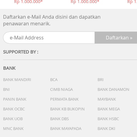
Rp 1.000.000*
Rp 1.000.000*
Rp 1
tempat pertama-kedua
Pengatur waktu
Daftarkan e-Mail Anda disini dan dapatkan
- Penghitung waktu mundur
penawaran menarik.
- Unit pengukuran: 1 detik
- Jangkauan waktu mundur: 24 jam
- Jangkauan pengaturan waktu mulai hitungan mundur: 1
detik hingga 24 jam (bertambah 1 detik, bertambah 1
SUPPORTED BY :
menit, dan bertambah 1 jam)
- Lainnya: Pengulangan otomatis
Alarm/sinyal waktu per jam
BANK
- Alarm multifungsi
- Sinyal waktu per jam
BANK MANDIRI
BCA
BRI
Fitur peringatan kilat
BNI
CIMB NIAGA
BANK DANAMON
- Peringatan kilat
PANIN BANK
PERMATA BANK
MAYBANK
- Berkedip dengan bel yang berbunyi untuk alarm, sinyal
waktu per jam, hitungan mundur alarm waktu habis
BANK OCBC
BANK KB BUKOPIN
BANK MEGA
Lampu
BANK UOB
BANK DBS
BANK HSBC
- Lampu latar LED (Super Illuminator)
- Cahaya senja
MNC BANK
BANK MAYAPADA
BANK DKI
Warna lampu LED:Putih