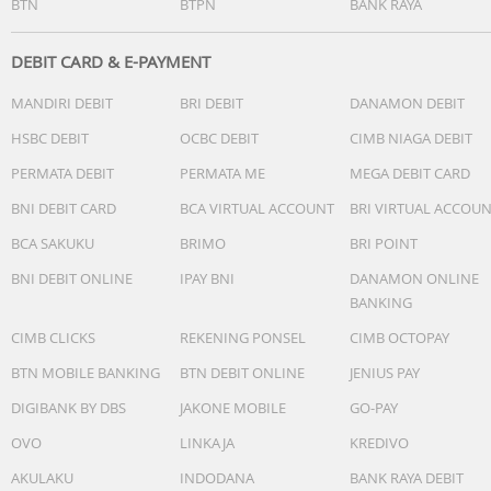
BTN
BTPN
BANK RAYA
Kalender otomatis penuh (hingga tahun 2099)
Akurasi: ±15 detik per bulan
Fitur lainnya
DEBIT CARD & E-PAYMENT
- Format 12/24 jam
MANDIRI DEBIT
BRI DEBIT
DANAMON DEBIT
- Ketepatan waktu reguler:
- Jam, menit, detik, pm, bulan, tanggal, hari
HSBC DEBIT
OCBC DEBIT
CIMB NIAGA DEBIT
PERMATA DEBIT
PERMATA ME
MEGA DEBIT CARD
Garansi Resmi 2 Tahun
Include Box, Jam Tangan, Kartu Garansi, Manual
BNI DEBIT CARD
BCA VIRTUAL ACCOUNT
BRI VIRTUAL ACCOU
BCA SAKUKU
BRIMO
BRI POINT
BNI DEBIT ONLINE
IPAY BNI
DANAMON ONLINE
BANKING
CIMB CLICKS
REKENING PONSEL
CIMB OCTOPAY
BTN MOBILE BANKING
BTN DEBIT ONLINE
JENIUS PAY
DIGIBANK BY DBS
JAKONE MOBILE
GO-PAY
OVO
LINKAJA
KREDIVO
AKULAKU
INDODANA
BANK RAYA DEBIT