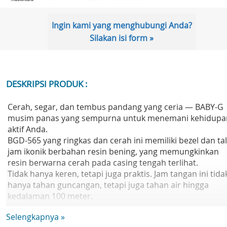
Ingin kami yang menghubungi Anda?
Silakan isi form »
DESKRIPSI PRODUK :
Cerah, segar, dan tembus pandang yang ceria — BABY-G
musim panas yang sempurna untuk menemani kehidupa
aktif Anda.
BGD-565 yang ringkas dan cerah ini memiliki bezel dan tal
jam ikonik berbahan resin bening, yang memungkinkan
resin berwarna cerah pada casing tengah terlihat.
Tidak hanya keren, tetapi juga praktis. Jam tangan ini tida
hanya tahan guncangan, tetapi juga tahan air hingga
kedalaman 100 meter.
Desain yang cerah, energik, dan ceria menghadirkan
Selengkapnya »
nuansa cerah pada lemari pakaian Anda dan mengawali