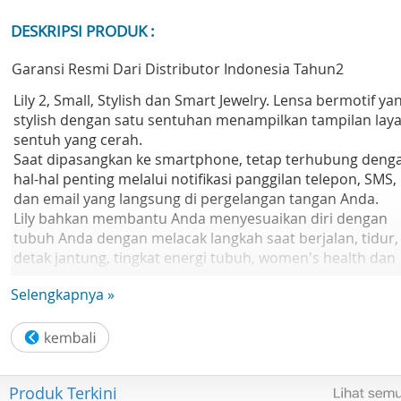
DESKRIPSI PRODUK :
Garansi Resmi Dari Distributor Indonesia Tahun2
Lily 2, Small, Stylish dan Smart Jewelry. Lensa bermotif ya
stylish dengan satu sentuhan menampilkan tampilan laya
sentuh yang cerah.
Saat dipasangkan ke smartphone, tetap terhubung deng
hal-hal penting melalui notifikasi panggilan telepon, SMS,
dan email yang langsung di pergelangan tangan Anda.
Lily bahkan membantu Anda menyesuaikan diri dengan
tubuh Anda dengan melacak langkah saat berjalan, tidur,
detak jantung, tingkat energi tubuh, women's health dan
banyak lagi.
Selengkapnya »
Dengan baterai yang tahan hingga 5 hari, Lily membantu
Anda tampil menawan hari demi hari.
Detail Produk
Lensa bermotif luwes dengan tampilan layar sentuh
Produk Terkini
Masa hidup baterai hingga 5 hari