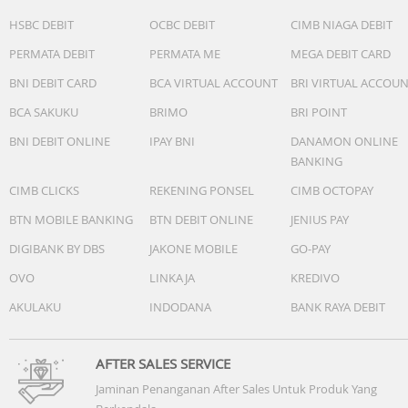
Dimensi
35.4 x 35.4 x 10.1 mm
HSBC DEBIT
OCBC DEBIT
CIMB NIAGA DEBIT
PERMATA DEBIT
PERMATA ME
MEGA DEBIT CARD
Berat
21.4 gr
BNI DEBIT CARD
BCA VIRTUAL ACCOUNT
BRI VIRTUAL ACCOU
BCA SAKUKU
BRIMO
BRI POINT
Lainnya
Display Type
BNI DEBIT ONLINE
IPAY BNI
DANAMON ONLINE
Liquid Crystal
BANKING
CIMB CLICKS
REKENING PONSEL
CIMB OCTOPAY
Display Size
25.4 mm x 21.3 mm
BTN MOBILE BANKING
BTN DEBIT ONLINE
JENIUS PAY
DIGIBANK BY DBS
JAKONE MOBILE
GO-PAY
Water Rating
OVO
LINKAJA
KREDIVO
Swim, 5 ATM
AKULAKU
INDODANA
BANK RAYA DEBIT
Battery Life
Up to 5 days
AFTER SALES SERVICE
Charging Method
Jaminan Penanganan After Sales Untuk Produk Yang
Garmin proprietary clip charger