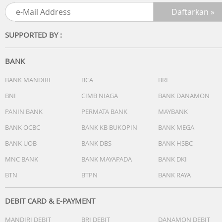
Konektivitas
Bluetooth
Sensor
SUPPORTED BY :
Garmin Elevate Wrist Heart Rate Monitor
Pulse Ox Blood Oxygen Saturation Monitor
Accelerometer
BANK
Ambient Light Sensor
BANK MANDIRI
BCA
BRI
Memori
BNI
CIMB NIAGA
BANK DANAMON
7 timed activities; 14 days of activity tracking data
PANIN BANK
PERMATA BANK
MAYBANK
Fitur
BANK OCBC
BANK KB BUKOPIN
BANK MEGA
Daily Smart Features
BANK UOB
BANK DBS
BANK HSBC
Safety and Tracking Features
Activity Tracking Features
MNC BANK
BANK MAYAPADA
BANK DKI
Training, Planning and Analysis Features
BTN
BTPN
BANK RAYA
Running Features
Cycling Features
Clock Features
DEBIT CARD & E-PAYMENT
MANDIRI DEBIT
BRI DEBIT
DANAMON DEBIT