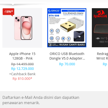
Smartwatch yang fashionable dengan case logam
Pemantauan kesehatan termasuk heart rate 24/7
-18%*
Aplikasi Fitness Tracking dan Sports
Notifikasi yang dapat terhubung ke iPhone atau Android
Brand
Garmin
Warna
Dark Bronze/Mulberry
Apple iPhone 15
ORICO USB Bluetooth
Redra
128GB - Pink
Dongle V5.0 Adapter -
Wrist R
Touchscreen
BTA-508 - WHITE
Size
Rp 14.499.000
Rp 70.000
Rp 
Yes
METEO
Rp 12.729.000
+Cashback Bank
Resolusi
Rp 810.000*
240 x 201 pixels
Kompatibel
Daftarkan e-Mail Anda disini dan dapatkan
iPhone & Android
penawaran menarik.