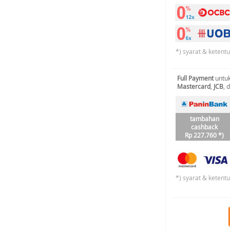
*) syarat & ketent
Full Payment
untuk
Mastercard
,
JCB
, 
tambahan
cashback
Rp 227.760 *)
*) syarat & ketent