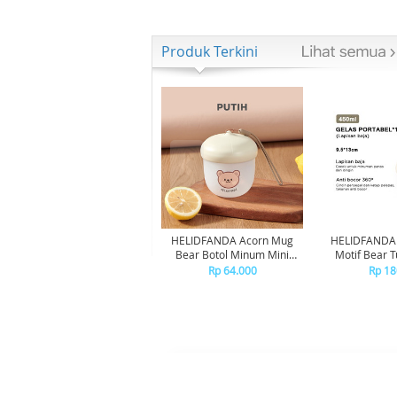
Produk Terkini
HELIDFANDA Acorn Mug
HELIDFANDA 
Bear Botol Minum Mini
Motif Bear 
Travel Kedap Anti Tumpah -
Sekolah de
Rp 64.000
Rp 18
CREAMWHITE LID
STAINLE