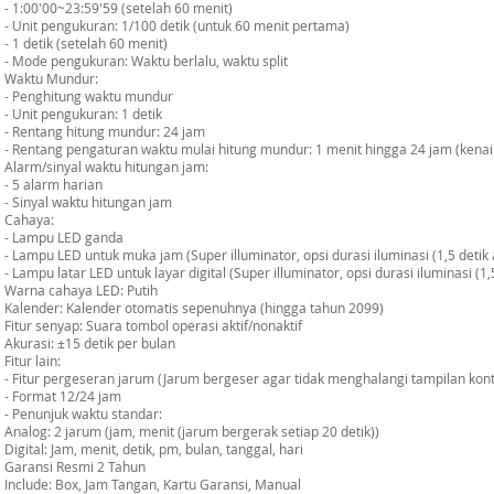
- 1:00'00~23:59'59 (setelah 60 menit)
- Unit pengukuran: 1/100 detik (untuk 60 menit pertama)
- 1 detik (setelah 60 menit)
- Mode pengukuran: Waktu berlalu, waktu split
Waktu Mundur:
- Penghitung waktu mundur
- Unit pengukuran: 1 detik
- Rentang hitung mundur: 24 jam
- Rentang pengaturan waktu mulai hitung mundur: 1 menit hingga 24 jam (kenai
Alarm/sinyal waktu hitungan jam:
- 5 alarm harian
- Sinyal waktu hitungan jam
Cahaya:
- Lampu LED ganda
- Lampu LED untuk muka jam (Super illuminator, opsi durasi iluminasi (1,5 detik a
- Lampu latar LED untuk layar digital (Super illuminator, opsi durasi iluminasi (1,5
Warna cahaya LED: Putih
Kalender: Kalender otomatis sepenuhnya (hingga tahun 2099)
Fitur senyap: Suara tombol operasi aktif/nonaktif
Akurasi: ±15 detik per bulan
Fitur lain:
- Fitur pergeseran jarum (Jarum bergeser agar tidak menghalangi tampilan konte
- Format 12/24 jam
- Penunjuk waktu standar:
Analog: 2 jarum (jam, menit (jarum bergerak setiap 20 detik))
Digital: Jam, menit, detik, pm, bulan, tanggal, hari
Garansi Resmi 2 Tahun
Include: Box, Jam Tangan, Kartu Garansi, Manual