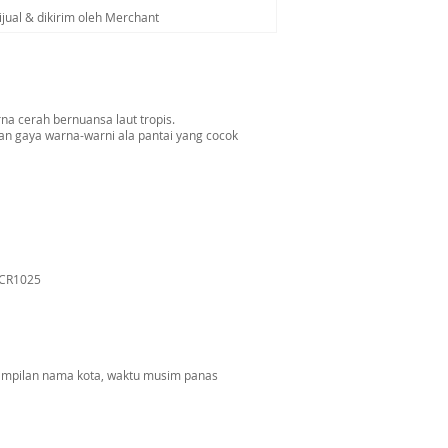
ijual & dikirim oleh Merchant
a cerah bernuansa laut tropis.
kan gaya warna-warni ala pantai yang cocok
a CR1025
, tampilan nama kota, waktu musim panas