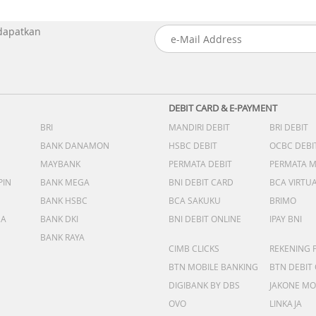
 dapatkan
DEBIT CARD & E-PAYMENT
BRI
MANDIRI DEBIT
BRI DEBIT
BANK DANAMON
HSBC DEBIT
OCBC DEBI
MAYBANK
PERMATA DEBIT
PERMATA 
PIN
BANK MEGA
BNI DEBIT CARD
BCA VIRTU
BANK HSBC
BCA SAKUKU
BRIMO
DA
BANK DKI
BNI DEBIT ONLINE
IPAY BNI
BANK RAYA
CIMB CLICKS
REKENING 
BTN MOBILE BANKING
BTN DEBIT
DIGIBANK BY DBS
JAKONE MO
OVO
LINKAJA