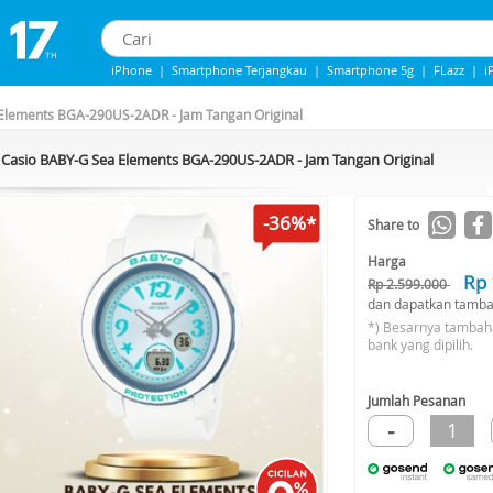
iPhone
|
Smartphone Terjangkau
|
Smartphone 5g
|
FLazz
|
i
IPhone 13
|
IPHONE 14
|
Samsung Note
Elements BGA-290US-2ADR - Jam Tangan Original
Casio BABY-G Sea Elements BGA-290US-2ADR - Jam Tangan Original
-36%*
Share to
Harga
Rp 
Rp 2.599.000
dan dapatkan tamba
*) Besarnya tambah
bank yang dipilih.
Jumlah Pesanan
-
1