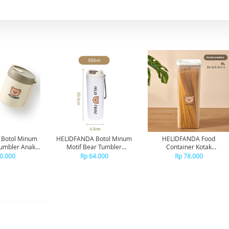
Botol Minum
HELIDFANDA Botol Minum
HELIDFANDA Food
Tumbler Anak
Motif Bear Tumbler
Container Kotak
ngan Tali -
Transparan Anak dengan
Penyimpanan Makanan
0.000
Rp 64.000
Rp 78.000
SS STEEL
Tali - L-550ML
Kedap Motif Bear - XL-
1600ML-WHITE