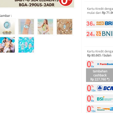
Kartu Kredit deng
mulai dari
Rp 71.9
Gambar :
Kartu Kredit deng
Rp 80.665 / bulan
tambahan
cashback
Rp 227.760 *)