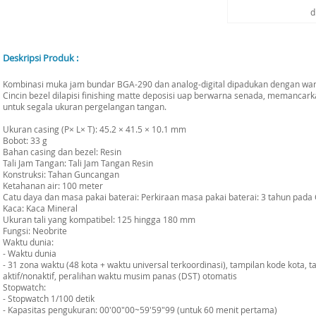
d
Deskripsi Produk :
Kombinasi muka jam bundar BGA-290 dan analog-digital dipadukan dengan warn
Cincin bezel dilapisi finishing matte deposisi uap berwarna senada, memancar
untuk segala ukuran pergelangan tangan.
Ukuran casing (P× L× T): 45.2 × 41.5 × 10.1 mm
Bobot: 33 g
Bahan casing dan bezel: Resin
Tali Jam Tangan: Tali Jam Tangan Resin
Konstruksi: Tahan Guncangan
Ketahanan air: 100 meter
Catu daya dan masa pakai baterai: Perkiraan masa pakai baterai: 3 tahun pad
Kaca: Kaca Mineral
Ukuran tali yang kompatibel: 125 hingga 180 mm
Fungsi: Neobrite
Waktu dunia:
- Waktu dunia
- 31 zona waktu (48 kota + waktu universal terkoordinasi), tampilan kode kota
aktif/nonaktif, peralihan waktu musim panas (DST) otomatis
Stopwatch:
- Stopwatch 1/100 detik
- Kapasitas pengukuran: 00'00"00~59'59"99 (untuk 60 menit pertama)