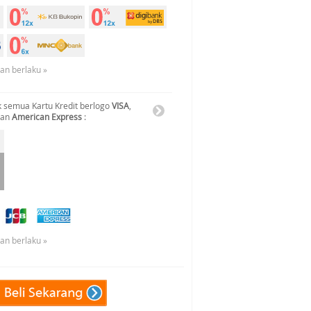
uan berlaku »
 semua Kartu Kredit berlogo
VISA
,
dan
American Express
:
uan berlaku »