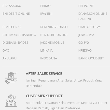
Digital: Jam, menit, detik, pm, bulan, tanggal, hari
BCA SAKUKU
BRIMO
BRI POINT
Garansi Resmi 2 Tahun
Include: Box, Jam Tangan, Kartu Garansi, Manual
BNI DEBIT ONLINE
IPAY BNI
DANAMON ONLINE
BANKING
CIMB CLICKS
REKENING PONSEL
CIMB OCTOPAY
BTN MOBILE BANKING
BTN DEBIT ONLINE
JENIUS PAY
DIGIBANK BY DBS
JAKONE MOBILE
GO-PAY
OVO
LINKAJA
KREDIVO
AKULAKU
INDODANA
BANK RAYA DEBIT
AFTER SALES SERVICE
Jaminan Penanganan After Sales Untuk Produk Yang
Berkendala
CUSTOMER SUPPORT
Memberikan Layanan Kelas Premium Kepada Customer
Dengan Ramah, Sigap Dan Profesional