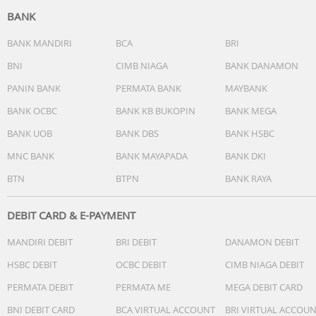
- 5 alarm harian
BANK
- Sinyal waktu hitungan jam
Cahaya:
BANK MANDIRI
BCA
BRI
- Lampu LED ganda
BNI
CIMB NIAGA
BANK DANAMON
- Lampu LED untuk muka jam (Super illuminator, opsi
durasi iluminasi (1,5 detik atau 3 detik), berpijar)
PANIN BANK
PERMATA BANK
MAYBANK
- Lampu latar LED untuk layar digital (Super illuminator,
BANK OCBC
BANK KB BUKOPIN
BANK MEGA
opsi durasi iluminasi (1,5 detik atau 3 detik), berpijar)
BANK UOB
BANK DBS
BANK HSBC
Warna cahaya LED: Putih
Kalender: Kalender otomatis sepenuhnya (hingga tahun
MNC BANK
BANK MAYAPADA
BANK DKI
2099)
BTN
BTPN
BANK RAYA
Fitur senyap: Suara tombol operasi aktif/nonaktif
Akurasi: ±15 detik per bulan
Fitur lain:
DEBIT CARD & E-PAYMENT
- Fitur pergeseran jarum (Jarum bergeser agar tidak
MANDIRI DEBIT
BRI DEBIT
DANAMON DEBIT
menghalangi tampilan konten digital.)
- Format 12/24 jam
HSBC DEBIT
OCBC DEBIT
CIMB NIAGA DEBIT
- Penunjuk waktu standar:
PERMATA DEBIT
PERMATA ME
MEGA DEBIT CARD
Analog: 2 jarum (jam, menit (jarum bergerak setiap 20
detik))
BNI DEBIT CARD
BCA VIRTUAL ACCOUNT
BRI VIRTUAL ACCOU