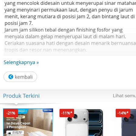
yang mencolok didesain untuk menyerupai sinar matahar
yang menyinari permukaan laut, dengan penyu di jarum
menit, kerang mutiara di posisi jam 2, dan bintang laut di
posisi jam 7.
Jarum jam silikon tebal dengan finishing fosfor yang
menyala dalam gelap menyerupai laut di malam hari.
Ceriakan suasana hati dengan desain menarik bernuansa
tropis dan resor nan menenangkan.
Selengkapnya »
Ukuran casing (P× L× T): 45.2 × 41.5 × 10.1 mm
Bobot: 33 g
Bahan casing dan bezel: Resin
Tali Jam Tangan: Tali Jam Tangan Resin
Konstruksi: Tahan Guncangan
Produk Terkini
Ketahanan air: 100 meter
Catu daya dan masa pakai baterai: Perkiraan masa pakai
baterai: 3 tahun pada CR1025
-21%
-11%*
-14%*
Kaca: Kaca Mineral
Ukuran tali yang kompatibel: 125 hingga 180 mm
Fungsi: Neobrite