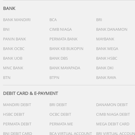
Battery Capacity
BANK
524mAh
BANK MANDIRI
BCA
BRI
Battery Life
BNI
CIMB NIAGA
BANK DANAMON
Typical usage: 6 days
PANIN BANK
PERMATA BANK
MAYBANK
Charging Time
BANK OCBC
BANK KB BUKOPIN
BANK MEGA
120min
BANK UOB
BANK DBS
BANK HSBC
Compatible with iOS&Andriod
MNC BANK
BANK MAYAPADA
BANK DKI
Supported
BTN
BTPN
BANK RAYA
Blood Pressure
Supported
DEBIT CARD & E-PAYMENT
MANDIRI DEBIT
BRI DEBIT
DANAMON DEBIT
Ambulatory Blood Pressure Monitoring(ABPM)
Supported
HSBC DEBIT
OCBC DEBIT
CIMB NIAGA DEBIT
PERMATA DEBIT
PERMATA ME
MEGA DEBIT CARD
Blood Pressure Fluctuation Feedback
Supported
BNI DEBIT CARD
BCA VIRTUAL ACCOUNT
BRI VIRTUAL ACCOU