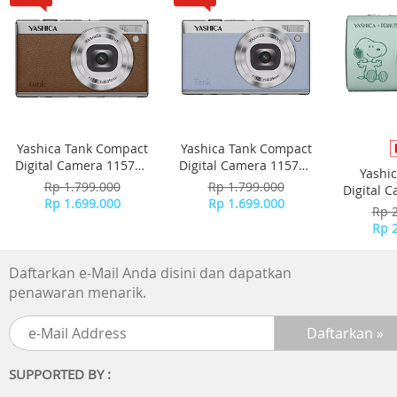
Screen
AMOLED color screen
Size: 1.82 inches
PPI 347
Resolution: 480 x 408 pixels
Weight (without strap)
Yashica Tank Compact
Yashica Tank Compact
Approximately 40g
Digital Camera 115755
Digital Camera 115756
Yashi
- Brown
- Sky Blue
Rp 1.799.000
Rp 1.799.000
Digital 
Strap Width
Rp 1.699.000
Rp 1.699.000
-
Rp 
26.5mm
Rp 
Supported Wrist Circumference
Daftarkan e-Mail Anda disini dan dapatkan
130~210mm
penawaran menarik.
M Size:130~160mm
L Size:161~210mm
Rotating Digital Crown
SUPPORTED BY :
Yes