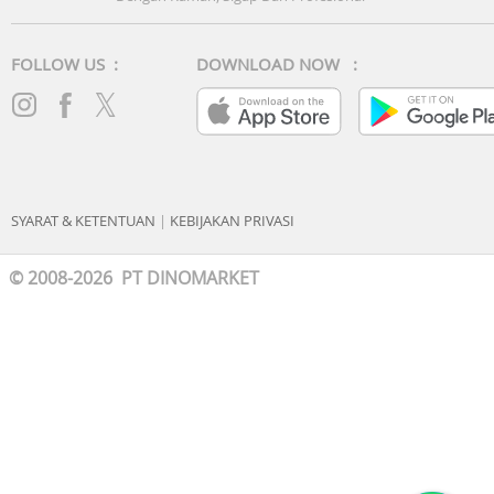
Supported
Quick Reply to Third-party App Messages
FOLLOW US :
DOWNLOAD NOW :
Supported
Watch Screenshot
Supported
Workout Modes
Supported
SYARAT & KETENTUAN
|
KEBIJAKAN PRIVASI
Water Proof
© 2008-2026 PT DINOMARKET
Supported(IP68)