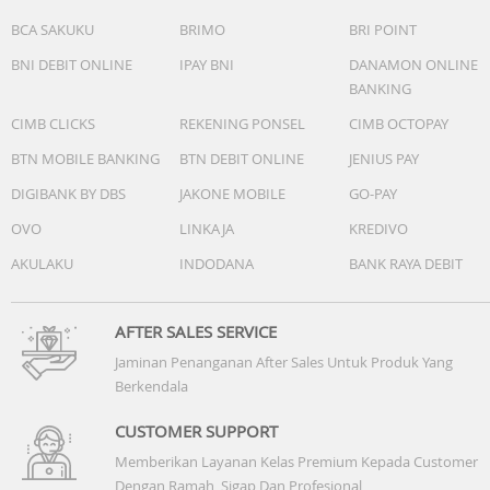
BCA SAKUKU
BRIMO
BRI POINT
Health Glance
Supported
BNI DEBIT ONLINE
IPAY BNI
DANAMON ONLINE
BANKING
Real-time Heart Rate Measurement
CIMB CLICKS
REKENING PONSEL
CIMB OCTOPAY
Supported
BTN MOBILE BANKING
BTN DEBIT ONLINE
JENIUS PAY
SpO2 Monitoring (SPO2)
DIGIBANK BY DBS
JAKONE MOBILE
GO-PAY
Supported
OVO
LINKAJA
KREDIVO
ECG Electrocardiogram
AKULAKU
INDODANA
BANK RAYA DEBIT
Supported
Pulsewave Arrhythmia Analysis
AFTER SALES SERVICE
Supported
Jaminan Penanganan After Sales Untuk Produk Yang
Berkendala
Sleep Management
Supported
CUSTOMER SUPPORT
Memberikan Layanan Kelas Premium Kepada Customer
Bluetooth Voice Calling
Dengan Ramah, Sigap Dan Profesional