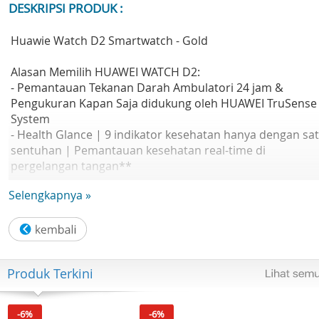
DESKRIPSI PRODUK :
Huawie Watch D2 Smartwatch - Gold
Alasan Memilih HUAWEI WATCH D2:
- Pemantauan Tekanan Darah Ambulatori 24 jam &
Pengukuran Kapan Saja didukung oleh HUAWEI TruSense
System
- Health Glance | 9 indikator kesehatan hanya dengan sa
sentuhan | Pemantauan kesehatan real-time di
pergelangan tangan**
- Desain Ramping & Ringan | Layar AMOLED 1,82 inci |
Selengkapnya »
Kecerahan puncak 1500 nits
- Bodi seringan 40g (tanpa strap) | Airbag Mekanis yang
sangat ketat 26,5mm
- Family Care
- Kompatibel dengan iOS dan Android
Produk Terkini
Dimensions
48mm*38mm*13.3mm
-6%
-6%