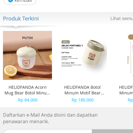
Produk Terkini
HELIDFANDA Acorn
HELIDFANDA Botol
HELIDF
Mug Bear Botol Minum
Minum Motif Bear
Minum 
Mini Travel Kedap Anti
Tumbler Anak Sekolah
Tumbler
Rp 64.000
Rp 180.000
Rp
Tumpah -
dengan Tali -
Anak deng
CREAMWHITE LID
STAINLESS STEEL
Daftarkan e-Mail Anda disini dan dapatkan
penawaran menarik.