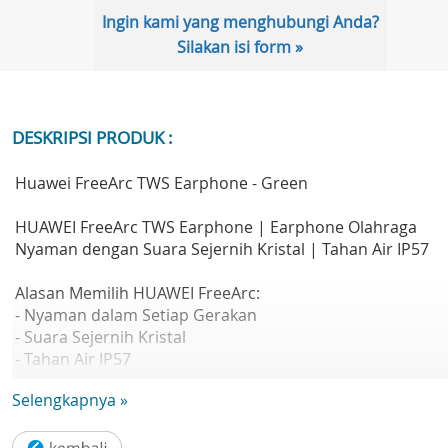
Ingin kami yang menghubungi Anda?
Silakan isi form »
DESKRIPSI PRODUK :
Huawei FreeArc TWS Earphone - Green
HUAWEI FreeArc TWS Earphone | Earphone Olahraga
Nyaman dengan Suara Sejernih Kristal | Tahan Air IP57
Alasan Memilih HUAWEI FreeArc:
- Nyaman dalam Setiap Gerakan
- Suara Sejernih Kristal
- Tahan Air IP57
- Panggilan ultra-stabil
Selengkapnya »
- Isi baterai dalam 10 menit untuk penggunaan selama 3
jam
- Kompatibel dengan iOS & Android