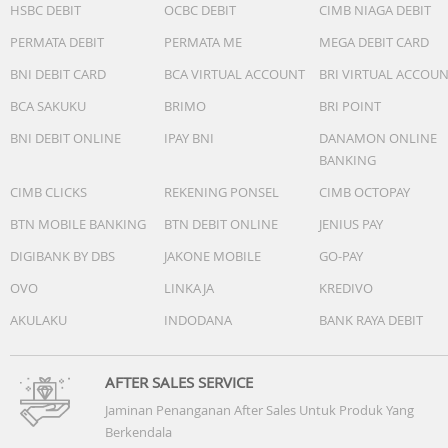
HSBC DEBIT
OCBC DEBIT
CIMB NIAGA DEBIT
PERMATA DEBIT
PERMATA ME
MEGA DEBIT CARD
BNI DEBIT CARD
BCA VIRTUAL ACCOUNT
BRI VIRTUAL ACCOU
BCA SAKUKU
BRIMO
BRI POINT
BNI DEBIT ONLINE
IPAY BNI
DANAMON ONLINE
BANKING
CIMB CLICKS
REKENING PONSEL
CIMB OCTOPAY
BTN MOBILE BANKING
BTN DEBIT ONLINE
JENIUS PAY
DIGIBANK BY DBS
JAKONE MOBILE
GO-PAY
OVO
LINKAJA
KREDIVO
AKULAKU
INDODANA
BANK RAYA DEBIT
AFTER SALES SERVICE
Jaminan Penanganan After Sales Untuk Produk Yang
Berkendala