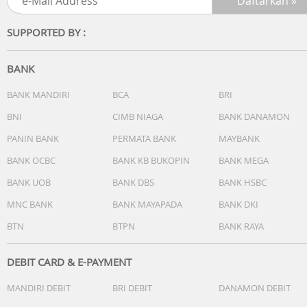
IP69
SUPPORTED BY :
BANK
Display
Face the Brilliance
BANK MANDIRI
BCA
BRI
Layar OLED HUAWEI X-True™ 6,75 inci dengan tepi datar
BNI
CIMB NIAGA
BANK DANAMON
tetap jernih bahkan di bawah sinar matahari, berkat
PANIN BANK
PERMATA BANK
MAYBANK
kecerahan puncak 3000 nits. Untuk akses cepat dan aman
3D ToF Face Unlock memadukan kecepatan dan keaman
BANK OCBC
BANK KB BUKOPIN
BANK MEGA
dengan sempurna.
BANK UOB
BANK DBS
BANK HSBC
MNC BANK
BANK MAYAPADA
BANK DKI
BTN
BTPN
BANK RAYA
Camera
True-to-Colour Camera System
DEBIT CARD & E-PAYMENT
Kamera True-to-Colour mengoptimalkan setiap bidikan,
MANDIRI DEBIT
BRI DEBIT
DANAMON DEBIT
memastikan Kamera Ultra Lighting, Kamera Macro
Telephoto, dan Kamera Ultra-Wide Angle menghasilkan