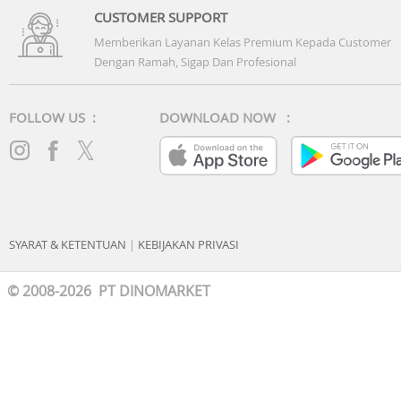
Moving Pictures. Gambar-gambar yang menjadi hidup,
CUSTOMER SUPPORT
dipenuhi dengan senyuman dari kenangan indah.
Memberikan Layanan Kelas Premium Kepada Customer
Dengan Ramah, Sigap Dan Profesional
FOLLOW US :
DOWNLOAD NOW :
Performance
Heavy Lifting, Light Work
Peningkatan kinerja puncak sebesar 21% berarti daya ya
serius—tanpa perlu usaha.
SYARAT & KETENTUAN
|
KEBIJAKAN PRIVASI
Stay Powered On
© 2008-2026 PT DINOMARKET
Nikmati perjalanan panjang dengan baterai 5750 mAh—
dan kembali dalam sekejap dengan SuperCharge berkabe
100W dan nirkabel 80W.