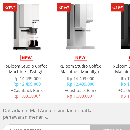
tak terduga.
-21%*
-21%*
-21%*
2nd Gen Kunlun Glass,
drop resistance improved by
20 x
Durable Body,
bend resistance improved by
39 %
xBloom Studio Coffee
xBloom Studio Coffee
xBloom 
Vegan Fibre,
Machine - Twilight
Machine - Moonlight
Machine
impact resistance improved by
White
Rp 14.499.000
Rp 14.499.000
Rp 1
5 x
Rp 12.499.000
Rp 12.499.000
Rp 1
+Cashback Bank
+Cashback Bank
+Cash
6-metre
Rp 1.000.000*
Rp 1.000.000*
Rp 1
water resistance
IP68
Daftarkan e-Mail Anda disini dan dapatkan
penawaran menarik.
High-pressure,
high-temperature water jet resistance