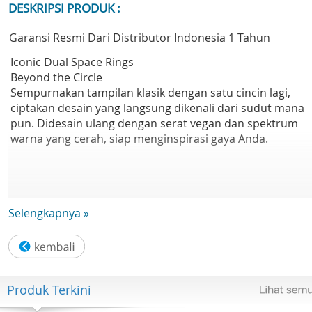
DESKRIPSI PRODUK :
Garansi Resmi Dari Distributor Indonesia 1 Tahun
Iconic Dual Space Rings
Beyond the Circle
Sempurnakan tampilan klasik dengan satu cincin lagi,
ciptakan desain yang langsung dikenali dari sudut mana
pun. Didesain ulang dengan serat vegan dan spektrum
warna yang cerah, siap menginspirasi gaya Anda.
Selengkapnya »
Super Durable Architecture
Built to Endure
Diperkuat dengan Kaca Kunlun Generasi ke-2 dan serat
vegan yang tahan lama, produk ini menawarkan
perlindungan menyeluruh untuk keandalan maksimal.
Produk Terkini
Dikombinasikan dengan desain tahan air yang canggih,
produk ini tetap aman dari tumpahan atau cipratan yang