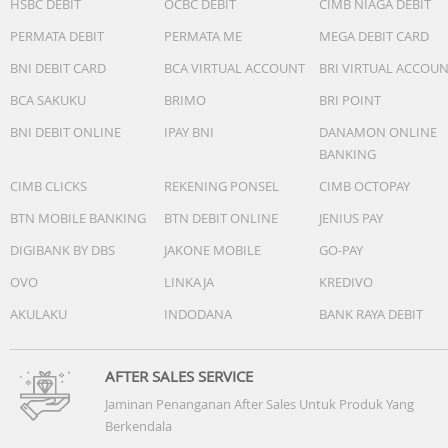
HSBC DEBIT
OCBC DEBIT
CIMB NIAGA DEBIT
warna yang sesuai dengan aslinya—baik saat memotret
PERMATA DEBIT
PERMATA ME
MEGA DEBIT CARD
dari dekat maupun jauh, dalam cahaya terang maupun
gelap. ISP generasi ke-9 yang baru memungkinkan
BNI DEBIT CARD
BCA VIRTUAL ACCOUNT
BRI VIRTUAL ACCOU
pemrosesan data yang superior dan pengurangan noise
BCA SAKUKU
BRIMO
BRI POINT
video.
BNI DEBIT ONLINE
IPAY BNI
DANAMON ONLINE
BANKING
CIMB CLICKS
REKENING PONSEL
CIMB OCTOPAY
True to Light, True to Form
BTN MOBILE BANKING
BTN DEBIT ONLINE
JENIUS PAY
Dari kehangatan cahaya siang hari hingga ketenangan
DIGIBANK BY DBS
JAKONE MOBILE
GO-PAY
senja yang mendalam, setiap bidikan tampak seperti nyat
OVO
LINKAJA
KREDIVO
AKULAKU
INDODANA
BANK RAYA DEBIT
AFTER SALES SERVICE
Jaminan Penanganan After Sales Untuk Produk Yang
Full Focal Photography. Membawa objek yang jauh menja
Berkendala
lebih jelas dan menghidupkan cerita di samping Anda.