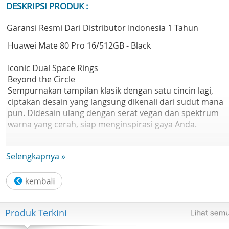
DESKRIPSI PRODUK :
Garansi Resmi Dari Distributor Indonesia 1 Tahun
Huawei Mate 80 Pro 16/512GB - Black
Iconic Dual Space Rings
Beyond the Circle
Sempurnakan tampilan klasik dengan satu cincin lagi,
ciptakan desain yang langsung dikenali dari sudut mana
pun. Didesain ulang dengan serat vegan dan spektrum
warna yang cerah, siap menginspirasi gaya Anda.
Selengkapnya »
Super Durable Architecture
Built to Endure
Diperkuat dengan Kaca Kunlun Generasi ke-2 dan serat
Produk Terkini
vegan yang tahan lama, produk ini menawarkan
perlindungan menyeluruh untuk keandalan maksimal.