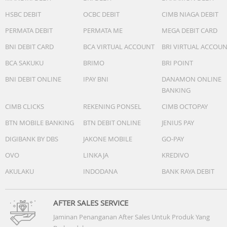
memastikan Kamera Ultra Lighting, Kamera Macro
HSBC DEBIT
OCBC DEBIT
CIMB NIAGA DEBIT
Telephoto, dan Kamera Ultra-Wide Angle menghasilkan
PERMATA DEBIT
PERMATA ME
MEGA DEBIT CARD
warna yang sesuai dengan aslinya—baik saat memotret
dari dekat maupun jauh, dalam cahaya terang maupun
BNI DEBIT CARD
BCA VIRTUAL ACCOUNT
BRI VIRTUAL ACCOU
gelap. ISP generasi ke-9 yang baru memungkinkan
BCA SAKUKU
BRIMO
BRI POINT
pemrosesan data yang superior dan pengurangan noise
video.
BNI DEBIT ONLINE
IPAY BNI
DANAMON ONLINE
BANKING
CIMB CLICKS
REKENING PONSEL
CIMB OCTOPAY
BTN MOBILE BANKING
BTN DEBIT ONLINE
JENIUS PAY
True to Light, True to Form
DIGIBANK BY DBS
JAKONE MOBILE
GO-PAY
Dari kehangatan cahaya siang hari hingga ketenangan
senja yang mendalam, setiap bidikan tampak seperti nyat
OVO
LINKAJA
KREDIVO
AKULAKU
INDODANA
BANK RAYA DEBIT
AFTER SALES SERVICE
Jaminan Penanganan After Sales Untuk Produk Yang