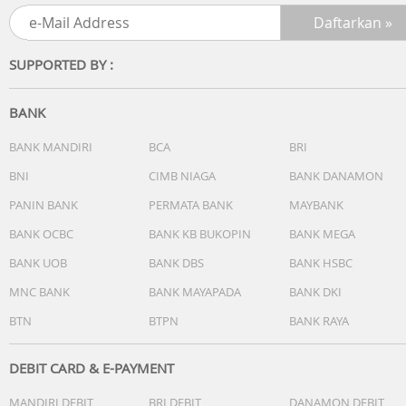
High-pressure,
high-temperature water jet resistance
IP69
SUPPORTED BY :
BANK
Display
BANK MANDIRI
BCA
BRI
Face the Brilliance
BNI
CIMB NIAGA
BANK DANAMON
Layar OLED HUAWEI X-True™ 6,75 inci dengan tepi datar
tetap jernih bahkan di bawah sinar matahari, berkat
PANIN BANK
PERMATA BANK
MAYBANK
kecerahan puncak 3000 nits. Untuk akses cepat dan aman
BANK OCBC
BANK KB BUKOPIN
BANK MEGA
3D ToF Face Unlock memadukan kecepatan dan keaman
BANK UOB
BANK DBS
BANK HSBC
dengan sempurna.
MNC BANK
BANK MAYAPADA
BANK DKI
BTN
BTPN
BANK RAYA
Camera
DEBIT CARD & E-PAYMENT
True-to-Colour Camera System
MANDIRI DEBIT
BRI DEBIT
DANAMON DEBIT
Kamera True-to-Colour mengoptimalkan setiap bidikan,