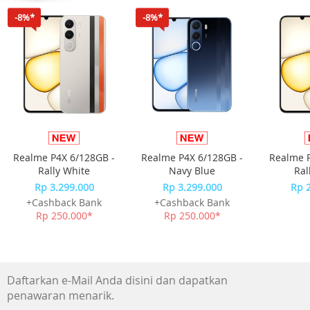
Dikombinasikan dengan desain tahan air yang canggih,
-8%*
-8%*
produk ini tetap aman dari tumpahan atau cipratan yang
tak terduga.
2nd Gen Kunlun Glass,
drop resistance improved by
20 x
Durable Body,
bend resistance improved by
Realme P4X 6/128GB -
Realme P4X 6/128GB -
Realme P
39 %
Rally White
Navy Blue
Ral
Rp 3.299.000
Rp 3.299.000
Rp 
Vegan Fibre,
+Cashback Bank
+Cashback Bank
impact resistance improved by
Rp 250.000*
Rp 250.000*
5 x
6-metre
water resistance
Daftarkan e-Mail Anda disini dan dapatkan
IP68
penawaran menarik.