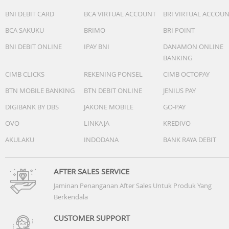
BNI DEBIT CARD
BCA VIRTUAL ACCOUNT
BRI VIRTUAL ACCOU
Ukuran: 44.5 × 40.8 × 9.5 mm
BCA SAKUKU
BRIMO
BRI POINT
Lingkar pergelangan tangan: 130–210 mm
Suhu operasional: –20? hingga +45?
BNI DEBIT ONLINE
IPAY BNI
DANAMON ONLINE
BANKING
Smartwatch ini menjadi pilihan tepat bagi Anda yang
CIMB CLICKS
REKENING PONSEL
CIMB OCTOPAY
menginginkan jam tangan pintar dengan desain premium
fitur kesehatan lengkap, baterai tahan lama, dan perfor
BTN MOBILE BANKING
BTN DEBIT ONLINE
JENIUS PAY
maksimal untuk aktivitas sehari-hari maupun olahraga.
DIGIBANK BY DBS
JAKONE MOBILE
GO-PAY
OVO
LINKAJA
KREDIVO
AKULAKU
INDODANA
BANK RAYA DEBIT
AFTER SALES SERVICE
Jaminan Penanganan After Sales Untuk Produk Yang
Berkendala
CUSTOMER SUPPORT