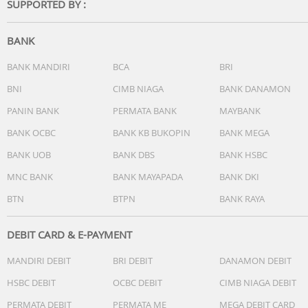
SUPPORTED BY :
Navigasi Akurat:
Didukung GPS dual-band dan sistem navigasi lengkap:
BANK
GPS, GLONASS, BeiDou, GALILEO, QZSS, dan NavIC untuk
pelacakan lokasi yang lebih akurat.
BANK MANDIRI
BCA
BRI
BNI
CIMB NIAGA
BANK DANAMON
Daya Tahan Baterai:
PANIN BANK
PERMATA BANK
MAYBANK
Hingga 10 hari dalam mode hemat.
BANK OCBC
BANK KB BUKOPIN
BANK MEGA
Hingga 7 hari penggunaan normal.
BANK UOB
BANK DBS
BANK HSBC
Hingga 4 hari dengan fitur Always-On Display aktif.
MNC BANK
BANK MAYAPADA
BANK DKI
Fitur Tambahan:
BTN
BTPN
BANK RAYA
NFC Support
Bluetooth 6.0
DEBIT CARD & E-PAYMENT
Wireless Charging
MANDIRI DEBIT
BRI DEBIT
DANAMON DEBIT
Rotating Crown dan Side Button
Kompatibel Android 9.0 ke atas dan iOS 13.0 ke atas
HSBC DEBIT
OCBC DEBIT
CIMB NIAGA DEBIT
PERMATA DEBIT
PERMATA ME
MEGA DEBIT CARD
Spesifikasi: