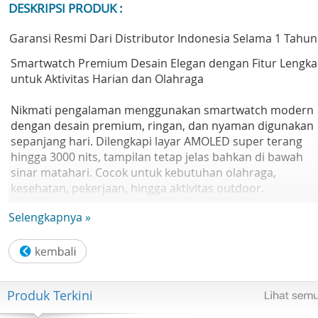
DESKRIPSI PRODUK :
Garansi Resmi Dari Distributor Indonesia Selama 1 Tahun
Smartwatch Premium Desain Elegan dengan Fitur Lengk
untuk Aktivitas Harian dan Olahraga
Nikmati pengalaman menggunakan smartwatch modern
dengan desain premium, ringan, dan nyaman digunakan
sepanjang hari. Dilengkapi layar AMOLED super terang
hingga 3000 nits, tampilan tetap jelas bahkan di bawah
sinar matahari. Cocok untuk kebutuhan olahraga,
kesehatan, pekerjaan, hingga aktivitas outdoor.
Selengkapnya »
Keunggulan Utama:
Layar AMOLED 1.92 inci dengan resolusi 480 × 408 piksel
dan tampilan tajam.
Tingkat kecerahan hingga 3000 nits untuk visibilitas
Produk Terkini
maksimal.
Desain premium dengan Titanium Alloy Bezel dan