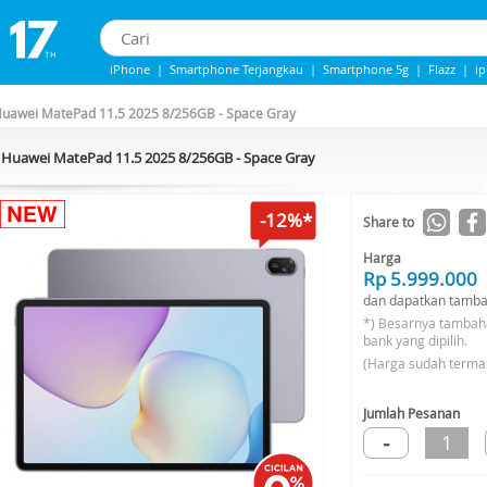
iPhone
|
Smartphone Terjangkau
|
Smartphone 5g
|
Flazz
|
i
Iphone 13
|
iPhone 14
|
Samsung Note
uawei MatePad 11.5 2025 8/256GB - Space Gray
Huawei MatePad 11.5 2025 8/256GB - Space Gray
-12%*
Share to
Harga
Rp 5.999.000
dan dapatkan tamba
*) Besarnya tambah
bank yang dipilih.
(Harga sudah terma
Jumlah Pesanan
-
1