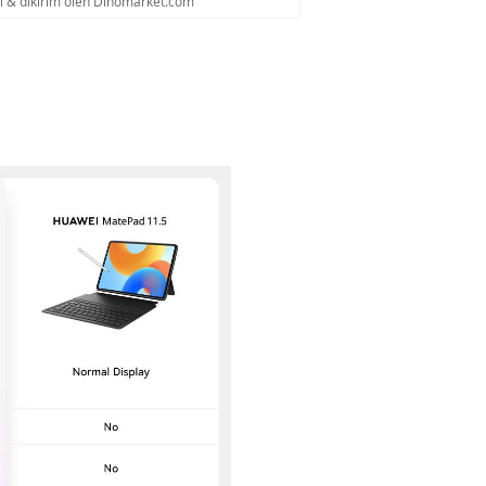
al & dikirim oleh Dinomarket.com