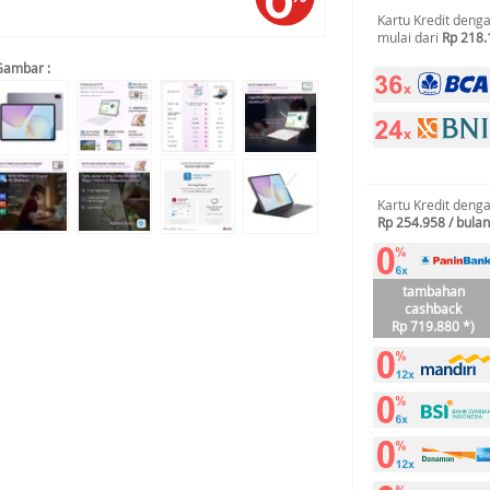
Kartu Kredit deng
mulai dari
Rp 218.
Gambar :
Kartu Kredit deng
Rp 254.958 / bulan
tambahan
cashback
Rp 719.880 *)