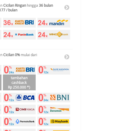
an
Cicilan Ringan
hingga
36 bulan
177 / bulan
an
Cicilan 0%
mulai dari
tambahan
cashback
Rp 250.000 *)