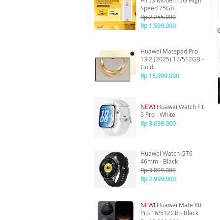
H153 Modem 5G High
Speed 75Gb
Rp 2.255.000
Rp 1.599.000
Huawei Matepad Pro
13.2 (2025) 12/512GB -
Gold
Rp 16.999.000
NEW!
Huawei Watch Fit
5 Pro - White
Rp 3.699.000
Huawei Watch GT6
46mm - Black
Rp 3.899.000
Rp 2.999.000
NEW!
Huawei Mate 80
Pro 16/512GB - Black