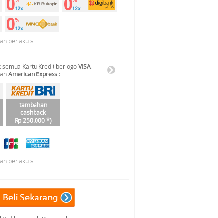
uan berlaku »
 semua Kartu Kredit berlogo
VISA
,
dan
American Express
:
tambahan
cashback
Rp 250.000 *)
uan berlaku »