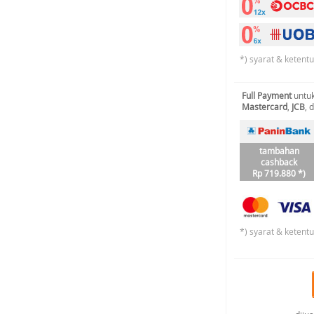
*) syarat & ketent
Full Payment
untuk
Mastercard
,
JCB
, 
tambahan
cashback
Rp 719.880 *)
*) syarat & ketent