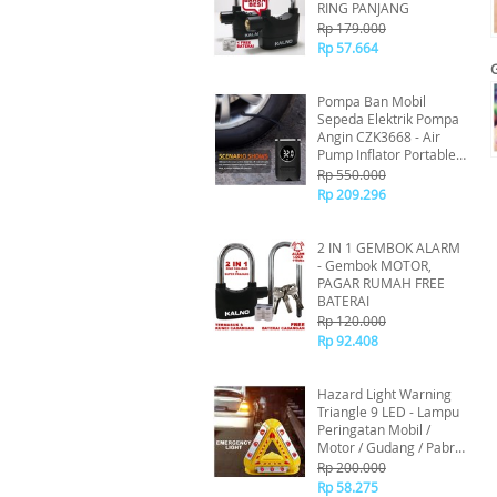
RING PANJANG
Rp 179.000
Rp 57.664
Pompa Ban Mobil
Sepeda Elektrik Pompa
Angin CZK3668 - Air
Pump Inflator Portable
USB TYPE C Pompa Ban
Rp 550.000
Mobil dan Motor Mini
Rp 209.296
4000mAh
2 IN 1 GEMBOK ALARM
- Gembok MOTOR,
PAGAR RUMAH FREE
BATERAI
Rp 120.000
Rp 92.408
Hazard Light Warning
Triangle 9 LED - Lampu
Peringatan Mobil /
Motor / Gudang / Pabrik
Super Emergency Light
Rp 200.000
LED Flashing Warning
Rp 58.275