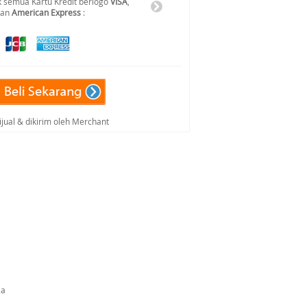
 semua Kartu Kredit berlogo
VISA
,
dan
American Express
:
ijual & dikirim oleh Merchant
la