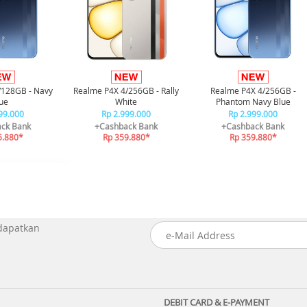
/128GB - Navy
Realme P4X 4/256GB - Rally
Realme P4X 4/256GB -
ue
White
Phantom Navy Blue
99.000
Rp 2.999.000
Rp 2.999.000
ck Bank
+Cashback Bank
+Cashback Bank
5.880*
Rp 359.880*
Rp 359.880*
 dapatkan
DEBIT CARD & E-PAYMENT