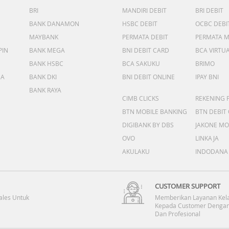
BRI
MANDIRI DEBIT
BRI DEBIT
BANK DANAMON
HSBC DEBIT
OCBC DEBI
MAYBANK
PERMATA DEBIT
PERMATA 
PIN
BANK MEGA
BNI DEBIT CARD
BCA VIRTU
BANK HSBC
BCA SAKUKU
BRIMO
DA
BANK DKI
BNI DEBIT ONLINE
IPAY BNI
BANK RAYA
CIMB CLICKS
REKENING 
BTN MOBILE BANKING
BTN DEBIT
DIGIBANK BY DBS
JAKONE MO
OVO
LINKAJA
AKULAKU
INDODANA
CUSTOMER SUPPORT
ales Untuk
Memberikan Layanan Kel
Kepada Customer Dengan
Dan Profesional