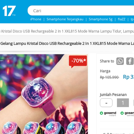
iPhone
|
Smartphone Terjangkau
|
Smartphone 5g
|
flaZZ
|
I
iphone 13
|
iphone 14
|
Samsung Note
Kristal Disco USB Rechargeable 2 In 1 XKL815 Mode Warna Lampu Tidur, Lampu
Gelang Lampu Kristal Disco USB Rechargeable 2 In 1 XKL815 Mode Warna 
-70%*
Share to
Harga
Rp 3
Rp 105.990
Jumlah Pesanan
-
1