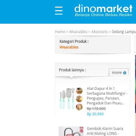
Home
>
Wearables
>
Aksesoris
>
Gelang Lampu 
Kategori Produk :
Wearables
Produk lainnya :
Alat Dapur 4 In 1
Serbaguna Multifungsi -
Pengupas, Parutan,
Pengaduk Dan Pisau
Jadi 1 - Random
Rp 170.000
Rp 30.969
Gembok Alarm Suara
Anti Maling LONG -