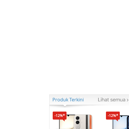
Produk Terkini
-12%*
-12%*