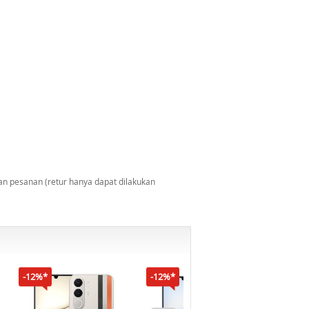
n pesanan (retur hanya dapat dilakukan
-12%*
-12%*
-16%*