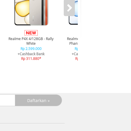
Infi
4/128GB 
Realme P4X 4/128GB - Rally
Realme P4X 4/128GB -
R
White
Phantom Navy Blue
R
Rp 2.599.000
Rp 2.599.000
+C
+Cashback Bank
+Cashback Bank
R
Rp 311.880*
Rp 311.880*