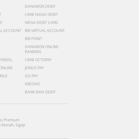
DANAMON DEBIT
T
CIMB NIAGA DEBIT
ME
MEGA DEBIT CARD
AL ACCOUNT
BRI VIRTUAL ACCOUNT
BRI POINT
DANAMON ONLINE
BANKING
PONSEL
CIMB OCTOPAY
 ONLINE
JENIUS PAY
BILE
GO-PAY
KREDIVO
BANK RAYA DEBIT
as Premium
 Ramah, Sigap