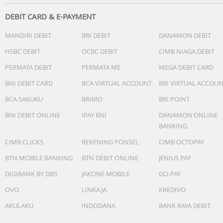
DEBIT CARD & E-PAYMENT
MANDIRI DEBIT
BRI DEBIT
DANAMON DEBIT
HSBC DEBIT
OCBC DEBIT
CIMB NIAGA DEBIT
PERMATA DEBIT
PERMATA ME
MEGA DEBIT CARD
BNI DEBIT CARD
BCA VIRTUAL ACCOUNT
BRI VIRTUAL ACCOU
BCA SAKUKU
BRIMO
BRI POINT
BNI DEBIT ONLINE
IPAY BNI
DANAMON ONLINE
BANKING
CIMB CLICKS
REKENING PONSEL
CIMB OCTOPAY
BTN MOBILE BANKING
BTN DEBIT ONLINE
JENIUS PAY
DIGIBANK BY DBS
JAKONE MOBILE
GO-PAY
OVO
LINKAJA
KREDIVO
AKULAKU
INDODANA
BANK RAYA DEBIT