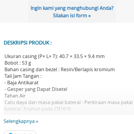
Ingin kami yang menghubungi Anda?
Silakan isi form »
DESKRIPSI PRODUK :
Ukuran casing (P× L× T): 40.7 × 33.5 × 9.4 mm
Bobot : 53 g
Bahan casing dan bezel : Resin/Berlapis kromium
Tali Jam Tangan :
- Baja Antikarat
- Gesper yang Dapat Disetel
Tahan Air
Catu daya dan masa pakai baterai : Perkiraan masa pakai
baterai: 3 tahun pada CR1616
Selengkapnya »
Kaca : Kaca Resin
Ukuran tali yang kompatibel : 150 hingga 205 mm