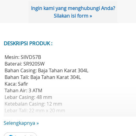
Ingin kami yang menghubungi Anda?
Silakan isi form »
DESKRIPSI PRODUK :
Mesin: SIIVD57B
Baterai: SR920SW
Bahan Casing: Baja Tahan Karat 304L
Bahan Tali: Baja Tahan Karat 304L
Kaca: Safir
Tahan Air: 3 ATM
Lebar Casing: 48 mm
Ketebalan Casing: 12 mm
Lebar Tali: 22 mm x 20 mm
Berat: 170 gram
Selengkapnya »
Garansi: 2 Tahun
Garansi Resmi 1 Tahun