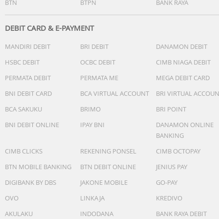
BTN
BTPN
BANK RAYA
DEBIT CARD & E-PAYMENT
MANDIRI DEBIT
BRI DEBIT
DANAMON DEBIT
HSBC DEBIT
OCBC DEBIT
CIMB NIAGA DEBIT
PERMATA DEBIT
PERMATA ME
MEGA DEBIT CARD
BNI DEBIT CARD
BCA VIRTUAL ACCOUNT
BRI VIRTUAL ACCOU
BCA SAKUKU
BRIMO
BRI POINT
BNI DEBIT ONLINE
IPAY BNI
DANAMON ONLINE
BANKING
CIMB CLICKS
REKENING PONSEL
CIMB OCTOPAY
BTN MOBILE BANKING
BTN DEBIT ONLINE
JENIUS PAY
DIGIBANK BY DBS
JAKONE MOBILE
GO-PAY
OVO
LINKAJA
KREDIVO
AKULAKU
INDODANA
BANK RAYA DEBIT