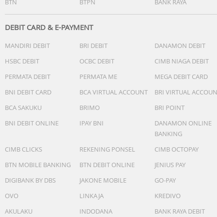
BTN
BTPN
BANK RAYA
DEBIT CARD & E-PAYMENT
MANDIRI DEBIT
BRI DEBIT
DANAMON DEBIT
HSBC DEBIT
OCBC DEBIT
CIMB NIAGA DEBIT
PERMATA DEBIT
PERMATA ME
MEGA DEBIT CARD
BNI DEBIT CARD
BCA VIRTUAL ACCOUNT
BRI VIRTUAL ACCOU
BCA SAKUKU
BRIMO
BRI POINT
BNI DEBIT ONLINE
IPAY BNI
DANAMON ONLINE
BANKING
CIMB CLICKS
REKENING PONSEL
CIMB OCTOPAY
BTN MOBILE BANKING
BTN DEBIT ONLINE
JENIUS PAY
DIGIBANK BY DBS
JAKONE MOBILE
GO-PAY
OVO
LINKAJA
KREDIVO
AKULAKU
INDODANA
BANK RAYA DEBIT