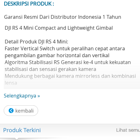
DESKRIPSI PRODUK :
Garansi Resmi Dari Distributor Indonesia 1 Tahun
DJI RS 4 Mini Compact and Lightweight Gimbal
Detail Produk DJI RS 4 Mini:
Faster Vertical Switch untuk peralihan cepat antara
pengambilan gambar horizontal dan vertikal
Algoritma Stabilisasi RS Generasi ke-4 untuk kekuatan
stabilisasi dan sensasi gerakan kamera
Mendukung berbagai kamera mirrorless dan kombinasi
lensa
Waktu pengoperasian maksimal 13 jam
Selengkapnya »
Spesifikasi DJI RS 4 Mini:
Baterai
Type: LiPo 2S
Capacity: 3100 mAh
Produk Terkini
Energy: 22.32 Wh
Max Runtime: 13 hours (stationary)* Charging Specificati