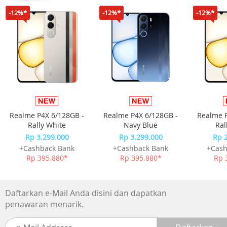
9 V/2.5 A
-12%*
-12%*
-12%*
Pengisi Daya
Approx. 1 hour and 50 minutes**
Suggested Charging Temperature: 5° to 40° C (41° to 104°
Lainnya
PERIPHERAL
Accessory Port
NATO Port
Realme P4X 6/128GB -
Realme P4X 6/128GB -
Realme P
1/4"-20 Mounting Hole
Rally White
Navy Blue
Ral
RSS Camera Control Port (USB-C)
Rp 3.299.000
Rp 3.299.000
Rp 
Pogo Pin (compatible with the DJI RS Intelligent Tracking
+Cashback Bank
+Cashback Bank
+Cash
Module)
Rp 395.880*
Rp 395.880*
Rp 
Connections
Bluetooth 5.1
Daftarkan e-Mail Anda disini dan dapatkan
USB-C Charging Port
penawaran menarik.
Ronin App Requirements