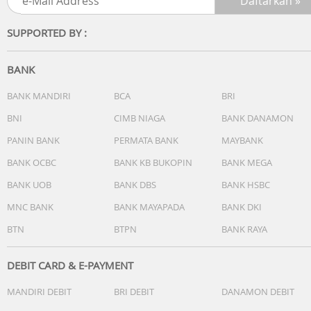
iOS 14.0 or above
Android 9.0 or above
SUPPORTED BY :
WORKING PERFORMANCE
Tested Payload
BANK
0,4 kg hingga 2 kg
BANK MANDIRI
BCA
BRI
Maximum Controlled Rotation Speed
BNI
CIMB NIAGA
BANK DANAMON
Pan: 360°/s
PANIN BANK
PERMATA BANK
MAYBANK
Tilt: 360°/s
Roll: 360°/s
BANK OCBC
BANK KB BUKOPIN
BANK MEGA
BANK UOB
BANK DBS
BANK HSBC
Mechanical Range
Pan Axis: 360° continuous rotation
MNC BANK
BANK MAYAPADA
BANK DKI
Roll Axis: -95° to +235°
BTN
BTPN
BANK RAYA
Tilt Axis: -110° to +210°
Axis Locks
DEBIT CARD & E-PAYMENT
Auto
MANDIRI DEBIT
BRI DEBIT
DANAMON DEBIT
Vertical Shooting