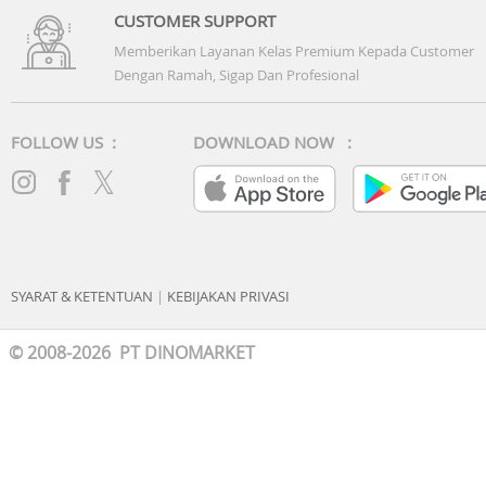
Extended Grip/Tripod: Approx. 140 g (0.3 lbs)
CUSTOMER SUPPORT
Memberikan Layanan Kelas Premium Kepada Customer
What's in the box RS 4 Mini :
Dengan Ramah, Sigap Dan Profesional
Gimbal x1
Quick-Release Plate x1
RS 4 Mini Tripod x1
FOLLOW US :
DOWNLOAD NOW :
L-Shaped Multi-Camera Control Cable (USB-C, 30 cm) x1
USB-C Charging Cable (40 cm) x1
Screw Kit x1
SYARAT & KETENTUAN
|
KEBIJAKAN PRIVASI
© 2008-2026 PT DINOMARKET