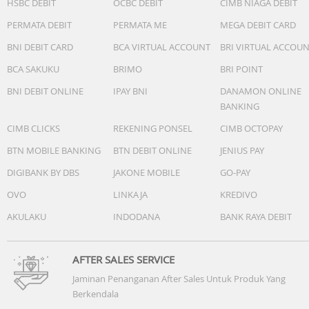
HSBC DEBIT
OCBC DEBIT
CIMB NIAGA DEBIT
Supporting
PERMATA DEBIT
PERMATA ME
MEGA DEBIT CARD
Operating Frequency
BNI DEBIT CARD
BCA VIRTUAL ACCOUNT
BRI VIRTUAL ACCOU
2.4000 GHz - 2.4835 GHz
BCA SAKUKU
BRIMO
BRI POINT
Bluetooth Transmitter Power
BNI DEBIT ONLINE
IPAY BNI
DANAMON ONLINE
<4 dBm
BANKING
CIMB CLICKS
REKENING PONSEL
CIMB OCTOPAY
Operating Temperature
-10? - 45?
BTN MOBILE BANKING
BTN DEBIT ONLINE
JENIUS PAY
DIGIBANK BY DBS
JAKONE MOBILE
GO-PAY
Dimension
OVO
LINKAJA
KREDIVO
Folded: 236 x 64 x 316 mm (excluding the tripod and the
Quick-Release Plate)
AKULAKU
INDODANA
BANK RAYA DEBIT
Unfolded: 175 x 182 x 338 mm (excluding camera, tripod,
and the Quick-Release Plate)
AFTER SALES SERVICE
Weight
Jaminan Penanganan After Sales Untuk Produk Yang
Gimbal: Approx. 890 g (1.96 lbs) (including the Quick-
Berkendala
Release Plate and excluding the tripod)