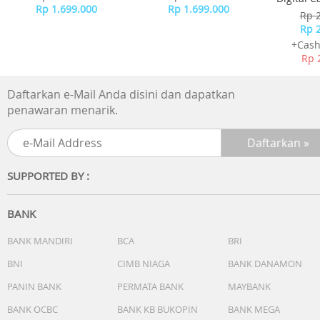
Dynamic Island
Rp 1.699.000
Rp 1.699.000
-
Rp 
Layar HDR
Rp 
True Tone
+Cash
Warna luas (P3)
Rp 
Haptic Touch
Rasio kontras 2.000.000:1 (umum)
Daftarkan e-Mail Anda disini dan dapatkan
Kecerahan maks 1.000 nit (umum); kecerahan puncak 1.6
penawaran menarik.
nit (HDR); kecerahan puncak 2.000 nit (luar ruangan);
kecerahan minimum 1 nit
Lapisan oleophobic anti sidik jari
Mendukung tampilan berbagai bahasa dan karakter seca
SUPPORTED BY :
bersamaan
Tahan Cipratan, Air, dan Debu3
BANK
Level IP68 (kedalaman maksimum 6 meter hingga selama
30 menit) menurut standar IEC 60529
BANK MANDIRI
BCA
BRI
BNI
CIMB NIAGA
BANK DANAMON
Chip
PANIN BANK
PERMATA BANK
MAYBANK
Chip A18
CPU 6-core baru dengan 2 core performa dan 4 core
BANK OCBC
BANK KB BUKOPIN
BANK MEGA