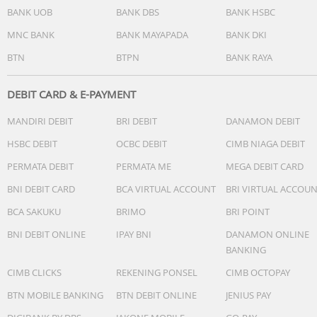
efisiensi
BANK UOB
BANK DBS
BANK HSBC
GPU 5-core baru
Neural Engine 16-core baru
MNC BANK
BANK MAYAPADA
BANK DKI
BTN
BTPN
BANK RAYA
Apple Intelligence
Apple Intelligence, yang ada dalam iPhone, adalah sistem
kecerdasan personal yang membantu Anda menulis,
DEBIT CARD & E-PAYMENT
mengekspresikan diri, dan menyelesaikan tugas dengan
MANDIRI DEBIT
BRI DEBIT
DANAMON DEBIT
mudah. Dengan terobosan perlindungan privasi, Anda bi
tenang karena tidak ada orang lain yang bisa mengakses
HSBC DEBIT
OCBC DEBIT
CIMB NIAGA DEBIT
data Anda, termasuk Apple sekalipun.4
PERMATA DEBIT
PERMATA ME
MEGA DEBIT CARD
Kamera
BNI DEBIT CARD
BCA VIRTUAL ACCOUNT
BRI VIRTUAL ACCOU
Sistem kamera ganda canggih
BCA SAKUKU
BRIMO
BRI POINT
Fusion 48 MP: 26 mm, bukaan ƒ/1.6, penstabilan gambar
optik sensor bergerak, 100% Focus Pixels, dukungan unt
BNI DEBIT ONLINE
IPAY BNI
DANAMON ONLINE
foto resolusi super tinggi (24 MP dan 48 MP)
BANKING
Juga mendukung Telefoto 2x 12 MP: 52 mm, bukaan ƒ/1.6,
CIMB CLICKS
REKENING PONSEL
CIMB OCTOPAY
penstabilan gambar optik sensor bergerak, 100% Focus
Pixels
BTN MOBILE BANKING
BTN DEBIT ONLINE
JENIUS PAY
Ultra Wide 12 MP: 13 mm, bukaan ƒ/2.2 dan bidang