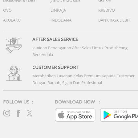
DIGIBANK BY DBS
JAKONE MOBILE
GO-PAY
pandang 120°, 100% Focus Pixels
OVO
LINKAJA
KREDIVO
Zoom optik 2x memperbesar, zoom optik 2x memperkecil
rentang zoom optik 4x
AKULAKU
INDODANA
BANK RAYA DEBIT
Zoom digital hingga 10x
Kontrol Kamera
Penutup lensa kristal safir
AFTER SALES SERVICE
Flash True Tone
Jaminan Penanganan After Sales Untuk Produk Yang
Photonic Engine
Berkendala
Deep Fusion
Smart HDR 5
CUSTOMER SUPPORT
Generasi baru mode potret dengan Fokus dan Kontrol
Memberikan Layanan Kelas Premium Kepada Customer
Kedalaman
Dengan Ramah, Sigap Dan Profesional
Pencahayaan Potret dengan enam efek
Mode Malam
Panorama (hingga 63 MP)
FOLLOW US :
DOWNLOAD NOW :
Gaya Fotografi generasi terbaru
Foto spasial
Fotografi makro
Pengambilan foto dan Live Photo dengan rentang warna
luas