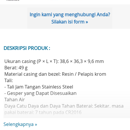
Ingin kami yang menghubungi Anda?
Silakan isi form »
DESKRIPSI PRODUK :
Ukuran casing (P × L × T): 38,6 × 36,3 × 9,6 mm
Berat: 49 g
Material casing dan bezel: Resin / Pelapis krom
Tali:
- Tali Jam Tangan Stainless Steel
- Gesper yang Dapat Disesuaikan
Tahan Air
Daya Catu Daya dan Daya Tahan Baterai: Sekitar. masa
pakai baterai: 7 tahun pada CR2016
Kaca: Kaca Mineral
Selengkapnya »
Ukuran tali yang kompatibel: 145 hingga 205 mm