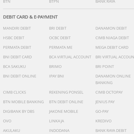
BTN
BTPN
BANK RAYA
DEBIT CARD & E-PAYMENT
MANDIRI DEBIT
BRI DEBIT
DANAMON DEBIT
HSBC DEBIT
OCBC DEBIT
CIMB NIAGA DEBIT
PERMATA DEBIT
PERMATA ME
MEGA DEBIT CARD
BNI DEBIT CARD
BCA VIRTUAL ACCOUNT
BRI VIRTUAL ACCOU
BCA SAKUKU
BRIMO
BRI POINT
BNI DEBIT ONLINE
IPAY BNI
DANAMON ONLINE
BANKING
CIMB CLICKS
REKENING PONSEL
CIMB OCTOPAY
BTN MOBILE BANKING
BTN DEBIT ONLINE
JENIUS PAY
DIGIBANK BY DBS
JAKONE MOBILE
GO-PAY
OVO
LINKAJA
KREDIVO
AKULAKU
INDODANA
BANK RAYA DEBIT