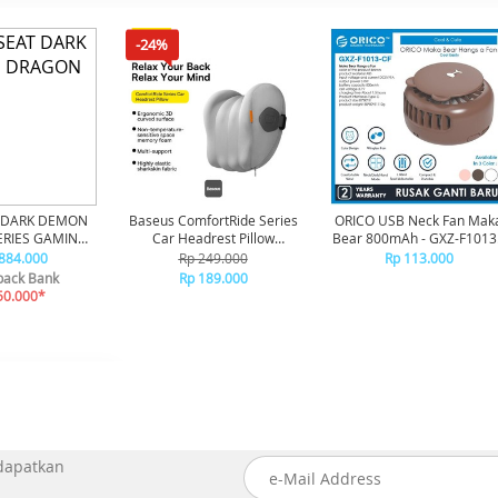
-24%
 DARK DEMON
Baseus ComfortRide Series
ORICO USB Neck Fan Mak
RIES GAMING
Car Headrest Pillow
Bear 800mAh - GXZ-F1013 
 - BLACK
CNTZ000013 - Gray
BROWN
.884.000
Rp 249.000
Rp 113.000
ack Bank
Rp 189.000
50.000*
 dapatkan