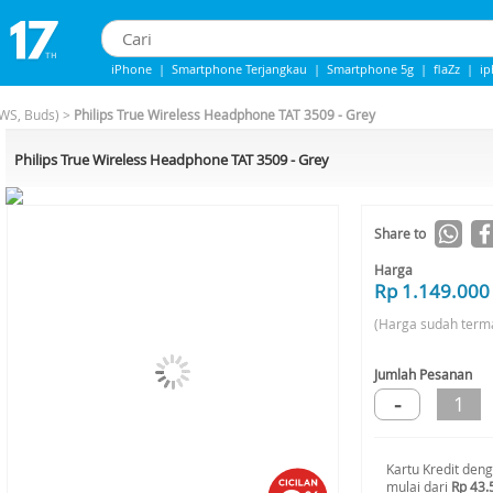
iPhone
|
Smartphone Terjangkau
|
Smartphone 5g
|
flaZz
|
i
iphone 13
|
iPhone 14
|
Samsung Note
WS, Buds)
>
Philips True Wireless Headphone TAT 3509 - Grey
Philips True Wireless Headphone TAT 3509 - Grey
Share to
Harga
Rp 1.149.000
(Harga sudah term
Jumlah Pesanan
-
1
Kartu Kredit den
mulai dari
Rp 43.