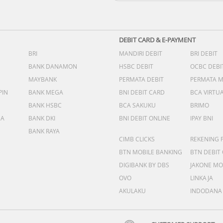
DEBIT CARD & E-PAYMENT
BRI
MANDIRI DEBIT
BRI DEBIT
BANK DANAMON
HSBC DEBIT
OCBC DEBI
MAYBANK
PERMATA DEBIT
PERMATA 
PIN
BANK MEGA
BNI DEBIT CARD
BCA VIRTU
BANK HSBC
BCA SAKUKU
BRIMO
DA
BANK DKI
BNI DEBIT ONLINE
IPAY BNI
BANK RAYA
CIMB CLICKS
REKENING 
BTN MOBILE BANKING
BTN DEBIT
DIGIBANK BY DBS
JAKONE MO
OVO
LINKAJA
AKULAKU
INDODANA