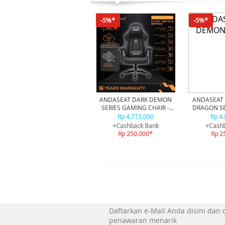
-5%*
-5%*
ANDASEAT DARK DEMON
ANDASEAT
SERIES GAMING CHAIR -
DRAGON SE
BLACK
CHAIR
Rp 4.773.000
Rp 4
+Cashback Bank
+Cashb
Rp 250.000*
Rp 2
Daftarkan e-Mail Anda disini dan
penawaran menarik