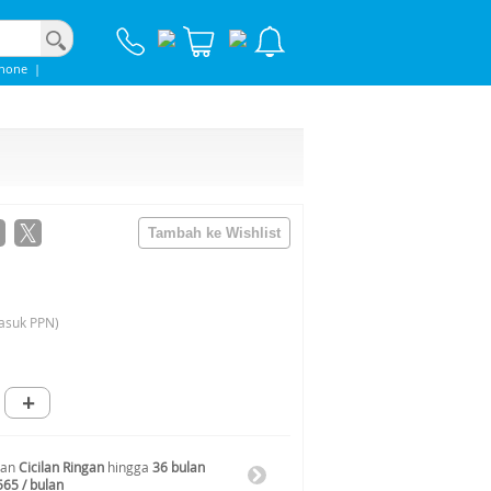
phone
|
asuk PPN)
+
gan
Cicilan Ringan
hingga
36 bulan
565 / bulan