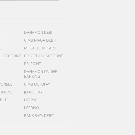
DANAMON DEBIT
T
CIMB NIAGA DEBIT
ME
MEGA DEBIT CARD
AL ACCOUNT
BRI VIRTUAL ACCOUNT
BRI POINT
DANAMON ONLINE
BANKING
PONSEL
CIMB OCTOPAY
 ONLINE
JENIUS PAY
BILE
GO-PAY
KREDIVO
BANK RAYA DEBIT