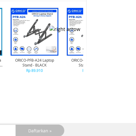
a
ORICO-PFB-A24 Laptop
ORICO-PFB-A24 Laptop
Kartu 
-
Stand - BLACK
Stand - WHITE
The
Rp 89.910
Rp 89.910