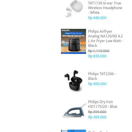
TAT1139 In-ear True
Wireless Headphone
- White
Rp 449.000
Philips Airfryer
Analog NA120/00 4.2
L Air Fryer Low Watt -
Black
Rp 1.110.000
Rp 839.000
Philips TAT2206 -
Black
Rp 499.000
Philips Dry Iron
HD1175/20 - Blue
Rp 399.000
Rp 369.000