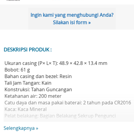
Ingin kami yang menghubungi Anda?
Silakan isi form »
DESKRIPSI PRODUK :
Ukuran casing (P× L× T): 48.9 × 42.8 × 13.4 mm
Bobot: 61 g
Bahan casing dan bezel: Resin
Tali Jam Tangan: Kain
Konstruksi: Tahan Guncangan
Ketahanan air: 200 meter
Catu daya dan masa pakai baterai: 2 tahun pada CR2016
Kaca: Kaca Mineral
Pelat belakang: Bagian Belakang Sekrup Pengunci
Ukuran tali yang kompatibel: 145 hingga 205 mm
Selengkapnya »
Fitur jam: