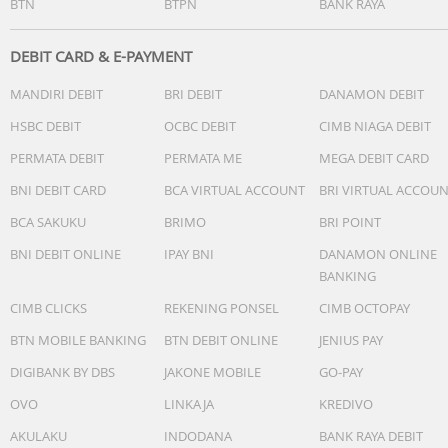
BTN
BTPN
BANK RAYA
DEBIT CARD & E-PAYMENT
MANDIRI DEBIT
BRI DEBIT
DANAMON DEBIT
HSBC DEBIT
OCBC DEBIT
CIMB NIAGA DEBIT
PERMATA DEBIT
PERMATA ME
MEGA DEBIT CARD
BNI DEBIT CARD
BCA VIRTUAL ACCOUNT
BRI VIRTUAL ACCOU
BCA SAKUKU
BRIMO
BRI POINT
BNI DEBIT ONLINE
IPAY BNI
DANAMON ONLINE
BANKING
CIMB CLICKS
REKENING PONSEL
CIMB OCTOPAY
BTN MOBILE BANKING
BTN DEBIT ONLINE
JENIUS PAY
DIGIBANK BY DBS
JAKONE MOBILE
GO-PAY
OVO
LINKAJA
KREDIVO
AKULAKU
INDODANA
BANK RAYA DEBIT