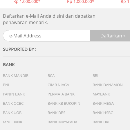
Rp 1.000.000*
Rp 1.000.000*
Rp 1
- Warna cahaya: EL:Hijau Biru
- Kalender: Kalender otomatis sepenuhnya (hingga tahun
Daftarkan e-Mail Anda disini dan dapatkan
2099)
penawaran menarik.
- Akurasi: ±15 detik per bulan
- Fitur lain:
* Format 12/24 jam
* Penunjuk waktu standar:Jam, menit, detik, pm, bulan,
SUPPORTED BY :
tanggal, hari
Garansi Resmi 2 Tahun
Include Box, Jam Tangan, Kartu Garansi, Manual
BANK
BANK MANDIRI
BCA
BRI
BNI
CIMB NIAGA
BANK DANAMON
PANIN BANK
PERMATA BANK
MAYBANK
BANK OCBC
BANK KB BUKOPIN
BANK MEGA
BANK UOB
BANK DBS
BANK HSBC
MNC BANK
BANK MAYAPADA
BANK DKI