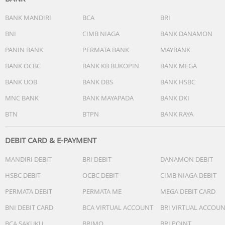
Ukuran Produk : Ukuran Bodi saja tanpa aksesoris di 17 x
13 x 6.5 cm
BANK MANDIRI
BCA
BRI
Nozzle Blower di 10.2 x 3.2 cm dan di 8 x 3.2 cm
BNI
CIMB NIAGA
BANK DANAMON
Nozzle Vacuum di 13 x 3.4 cm, Sikat Nozzle Vacuum di 4.2 
3.4 cm
PANIN BANK
PERMATA BANK
MAYBANK
Tabung standar di 9 x 6.3 cm, Tabung pendek di 3.5 x 6.3 
BANK OCBC
BANK KB BUKOPIN
BANK MEGA
BANK UOB
BANK DBS
BANK HSBC
Isi Kemasan : 1 Bodi, 2 Nozzle Blower, 1 Nozzle Vacuum, 1
Sikat Nozzle Vacuum,
MNC BANK
BANK MAYAPADA
BANK DKI
1 Tabung pendek, 1 Tabung standar, 1 Kabel charger
BTN
BTPN
BANK RAYA
Note:
WAJIB VIDEO UNBOXING !!!
DEBIT CARD & E-PAYMENT
Pesanan diproses pada Hari Senin 09.00-16.00 s.d Sabtu
MANDIRI DEBIT
BRI DEBIT
DANAMON DEBIT
09.00-12.00
untuk produk yang memiliki varian, akan di proses secara
HSBC DEBIT
OCBC DEBIT
CIMB NIAGA DEBIT
random apabila warna tidak ready dan tidak membalas
PERMATA DEBIT
PERMATA ME
MEGA DEBIT CARD
chat
Pengiriman dapat berubah saat Big Campaign.
BNI DEBIT CARD
BCA VIRTUAL ACCOUNT
BRI VIRTUAL ACCOU
Retur hanya dapat dilakukan sebelum pesanan diselesai
BCA SAKUKU
BRIMO
BRI POINT