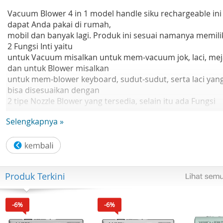
Vacuum Blower 4 in 1 model handle siku rechargeable ini
dapat Anda pakai di rumah,
mobil dan banyak lagi. Produk ini sesuai namanya memili
2 Fungsi Inti yaitu
untuk Vacuum misalkan untuk mem-vacuum jok, laci, mej
dan untuk Blower misalkan
untuk mem-blower keyboard, sudut-sudut, serta laci yan
bisa disesuaikan dengan
2 tipe Nozzle Blower yang tersedia, selain itu ada Fungsi
Tambahan yaitu untuk
Selengkapnya »
Vakum udara misalkan untuk wadah pakaian dan Mengisi
udara misalkan untuk balon tiup.
Cara memakai mode vacuum :
1. Pasang Nozzle Vacuum (Nozzle ujung pipih) ke Depan
Produk Terkini
Tabung bodi
2. Tekan tombol power untuk mulai mode vacuum
-6%
-6%
Cara memakai mode vacuum udara :
1. Pasang Tabung pendek