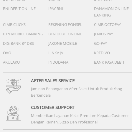
BNI DEBIT ONLINE
IPAY BNI
DANAMON ONLINE
BANKING
CIMB CLICKS
REKENING PONSEL
CIMB OCTOPAY
BTN MOBILE BANKING
BTN DEBIT ONLINE
JENIUS PAY
DIGIBANK BY DBS
JAKONE MOBILE
GO-PAY
OVO
LINKAJA
KREDIVO
AKULAKU
INDODANA
BANK RAYA DEBIT
AFTER SALES SERVICE
Jaminan Penanganan After Sales Untuk Produk Yang
Berkendala
CUSTOMER SUPPORT
Memberikan Layanan Kelas Premium Kepada Customer
Dengan Ramah, Sigap Dan Profesional