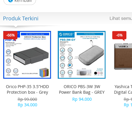
Produk Terkini
-66%
-6%
Orico PHP-35 3.5”HDD
ORICO PBS-3W 3W
Yashica 
Protection box - Grey
Power Bank Bag - GREY
Digital 
-
Rp 99.000
Rp 94.000
Rp 
Rp 34.000
Rp 