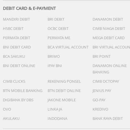
DEBIT CARD & E-PAYMENT
MANDIRI DEBIT
BRI DEBIT
DANAMON DEBIT
HSBC DEBIT
OCBC DEBIT
CIMB NIAGA DEBIT
PERMATA DEBIT
PERMATA ME
MEGA DEBIT CARD
BNI DEBIT CARD
BCA VIRTUAL ACCOUNT
BRI VIRTUAL ACCOU
BCA SAKUKU
BRIMO
BRI POINT
BNI DEBIT ONLINE
IPAY BNI
DANAMON ONLINE
BANKING
CIMB CLICKS
REKENING PONSEL
CIMB OCTOPAY
BTN MOBILE BANKING
BTN DEBIT ONLINE
JENIUS PAY
DIGIBANK BY DBS
JAKONE MOBILE
GO-PAY
OVO
LINKAJA
KREDIVO
AKULAKU
INDODANA
BANK RAYA DEBIT