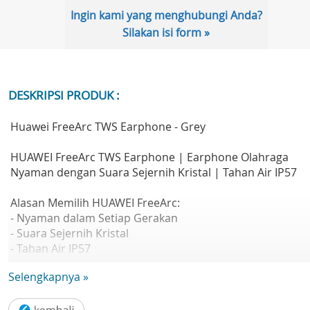
Ingin kami yang menghubungi Anda?
Silakan isi form »
DESKRIPSI PRODUK :
Huawei FreeArc TWS Earphone - Grey
HUAWEI FreeArc TWS Earphone | Earphone Olahraga
Nyaman dengan Suara Sejernih Kristal | Tahan Air IP57
Alasan Memilih HUAWEI FreeArc:
- Nyaman dalam Setiap Gerakan
- Suara Sejernih Kristal
- Tahan Air IP57
- Panggilan ultra-stabil
Selengkapnya »
- Isi baterai dalam 10 menit untuk penggunaan selama 3
jam
- Kompatibel dengan iOS & Android