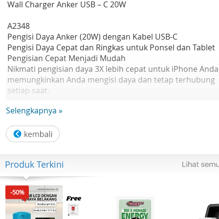
Wall Charger Anker USB – C 20W
A2348
Pengisi Daya Anker (20W) dengan Kabel USB-C
Pengisi Daya Cepat dan Ringkas untuk Ponsel dan Tablet
Pengisian Cepat Menjadi Mudah
Nikmati pengisian daya 3X lebih cepat untuk iPhone Anda
memungkinkan Anda mengisi daya dan tetap terhubung
setiap saat.
Bepergian Ringan, Mengisi Daya Secara Efisien
Selengkapnya »
Pengisi daya ringkas ini adalah teman perjalanan sempu
Anda yang pas di saku atau tas untuk memudahkan
pengisian daya di mana pun Anda berada.
Dengan sistem keamanan MultiProtect, Anda dapat
mengisi daya perangkat Anda tanpa khawatir, mengetahu
Produk Terkini
bahwa perangkat terlindung dari risiko tegangan berlebih
arus berlebih, dan korsleting.
Nikmati kompatibilitas serbaguna dengan berbagai
-50%
perangkat, termasuk iPhone, iPad, ponsel Samsung, dan
berbagai perangkat USB-C.