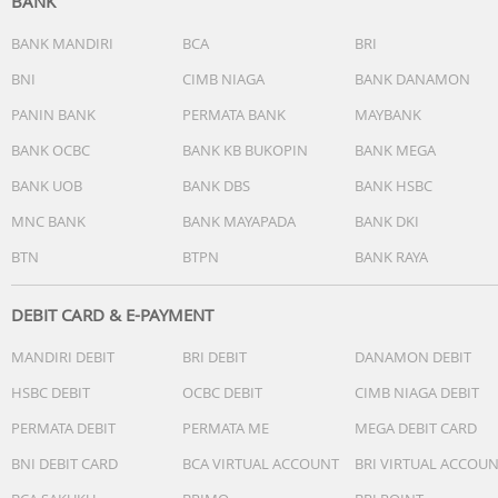
BANK
Ultra / S22 / S22+ / S22 Ultra / S21 / S21+ / S21 Ultra /
Google Pixel 6 / 7 Series
BANK MANDIRI
BCA
BRI
Tablet: iPad Pro 11", iPad Pro 12.9", iPad mini 5/6, iPad Air
BNI
CIMB NIAGA
BANK DANAMON
Masukan : 100-240V~1A 50-60Hz
Keluaran : 1 Output Port USB-C: 5V?3A / 9V?2.22A / 12V?
PANIN BANK
PERMATA BANK
MAYBANK
1.67A (Maks 20W) USB-A: 5V?3A / 9V?2A / 12V?1.5A (Maks
BANK OCBC
BANK KB BUKOPIN
BANK MEGA
18W)
BANK UOB
BANK DBS
BANK HSBC
MNC BANK
BANK MAYAPADA
BANK DKI
BTN
BTPN
BANK RAYA
DEBIT CARD & E-PAYMENT
MANDIRI DEBIT
BRI DEBIT
DANAMON DEBIT
HSBC DEBIT
OCBC DEBIT
CIMB NIAGA DEBIT
PERMATA DEBIT
PERMATA ME
MEGA DEBIT CARD
BNI DEBIT CARD
BCA VIRTUAL ACCOUNT
BRI VIRTUAL ACCOU