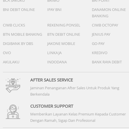
BCA SAKUKU
BRIMO
BRI POINT
BNI DEBIT ONLINE
IPAY BNI
DANAMON ONLINE
BANKING
CIMB CLICKS
REKENING PONSEL
CIMB OCTOPAY
BTN MOBILE BANKING
BTN DEBIT ONLINE
JENIUS PAY
DIGIBANK BY DBS
JAKONE MOBILE
GO-PAY
OVO
LINKAJA
KREDIVO
AKULAKU
INDODANA
BANK RAYA DEBIT
AFTER SALES SERVICE
Jaminan Penanganan After Sales Untuk Produk Yang
Berkendala
CUSTOMER SUPPORT
Memberikan Layanan Kelas Premium Kepada Customer
Dengan Ramah, Sigap Dan Profesional