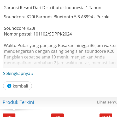
Garansi Resmi Dari Distributor Indonesia 1 Tahun
Soundcore K20i Earbuds Bluetooth 5.3 A3994 - Purple
Soundcore K20i
Nomor postel: 101102/SDPPI/2024
Waktu Putar yang panjang: Rasakan hingga 36 jam waktu
mendengarkan dengan casing pengisian soundcore K20i.
Pengisian cepat selama 10 menit, menjadikan Anda
mendapatkan tambahan 2 jam waktu putar, memastikan
Anda selalu siap untuk menikmati musik kapan saja dan d
Selengkapnya »
mana saja.
Suara Jernih: Earbud soundcore K20i dilengkapi dengan
driver dinamis 13mm dan desain torus yang inovatif,
dipadukan dengan teknologi BassUp, sehingga sempurn
Produk Terkini
untuk mendengarkan podcast dengan kejernihan suara
yang optimal.
-6%
-6%
-16%*