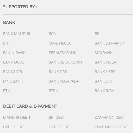
kejernihan tinggi, memberi Anda keunggulan dalam
SUPPORTED BY :
bermain.
Sentuhan Responsif: Dengan earbud nirkabel semi-in-ear
BANK
ini, Anda dapat mengontrol pemutaran audio, sesuaikan
volume, dan menjawab panggilan hanya dengan sentuha
BANK MANDIRI
BCA
BRI
sederhana. Sesuaikan pengaturan sentuh melalui aplikas
BNI
CIMB NIAGA
BANK DANAMON
untuk pengalaman yang lebih sesuai dengan preferensi
PANIN BANK
PERMATA BANK
MAYBANK
Anda.
BANK OCBC
BANK KB BUKOPIN
BANK MEGA
Kelengkapan:
BANK UOB
BANK DBS
BANK HSBC
1x Soundcore K20i
1x Buds Cadangan
MNC BANK
BANK MAYAPADA
BANK DKI
1x Kabel Charger
BTN
BTPN
BANK RAYA
1x Buku Manual dan Petunjuk
DEBIT CARD & E-PAYMENT
MANDIRI DEBIT
BRI DEBIT
DANAMON DEBIT
HSBC DEBIT
OCBC DEBIT
CIMB NIAGA DEBIT