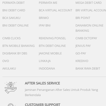
PERMATA DEBIT
PERMATA ME
MEGA DEBIT CARD
BNI DEBIT CARD
BCA VIRTUAL ACCOUNT
BRI VIRTUAL ACCOU
BCA SAKUKU
BRIMO
BRI POINT
BNI DEBIT ONLINE
IPAY BNI
DANAMON ONLINE
BANKING
CIMB CLICKS
REKENING PONSEL
CIMB OCTOPAY
BTN MOBILE BANKING
BTN DEBIT ONLINE
JENIUS PAY
DIGIBANK BY DBS
JAKONE MOBILE
GO-PAY
OVO
LINKAJA
KREDIVO
AKULAKU
INDODANA
BANK RAYA DEBIT
AFTER SALES SERVICE
Jaminan Penanganan After Sales Untuk Produk Yang
Berkendala
CUSTOMER SUPPORT