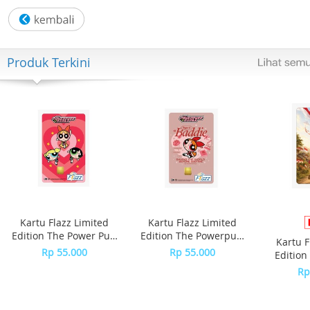
Ketepatan: ±20 detik per bulan
Fitur lainnya:
- Penunjuk waktu reguler:
- Analog: 3 jarum (jam, menit, detik)
Produk Terkini
Garansi Resmi 1 Tahun
Include Box, Jam Tangan, Kartu Garansi, Manual
Kartu Flazz Limited
Kartu Flazz Limited
Edition The Power Puff
Edition The Powerpuff
Kartu F
Girls
Girls - Blossom
Rp 55.000
Rp 55.000
Edition
S
Rp