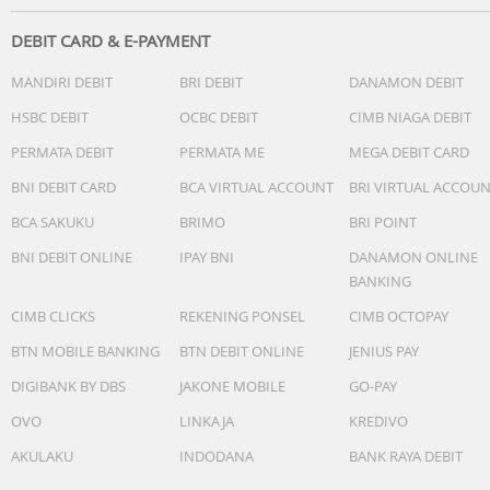
DEBIT CARD & E-PAYMENT
MANDIRI DEBIT
BRI DEBIT
DANAMON DEBIT
HSBC DEBIT
OCBC DEBIT
CIMB NIAGA DEBIT
PERMATA DEBIT
PERMATA ME
MEGA DEBIT CARD
BNI DEBIT CARD
BCA VIRTUAL ACCOUNT
BRI VIRTUAL ACCOU
BCA SAKUKU
BRIMO
BRI POINT
BNI DEBIT ONLINE
IPAY BNI
DANAMON ONLINE
BANKING
CIMB CLICKS
REKENING PONSEL
CIMB OCTOPAY
BTN MOBILE BANKING
BTN DEBIT ONLINE
JENIUS PAY
DIGIBANK BY DBS
JAKONE MOBILE
GO-PAY
OVO
LINKAJA
KREDIVO
AKULAKU
INDODANA
BANK RAYA DEBIT