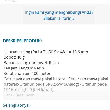
Ingin kami yang menghubungi Anda?
Silakan isi form »
DESKRIPSI PRODUK :
Ukuran casing (P× L× T): 50.5 × 48.1 × 13.6 mm
Bobot: 48 g
Bahan casing dan bezel: Resin
Tali Jam Tangan: Resin
Ketahanan air: 100 meter
Catu daya dan masa pakai baterai: Perkiraan masa pakai
baterai:- 3 tahun pada SR626SW (Analog) - 3 tahun pada
CR1616 (Light 9 [detik/hari])
Kaca: Kaca Resin
Ukuran tali yang kompatibel: 145 hingga 215 mm
Selengkapnya »
Lampu: Lampu LED & Cahaya redup