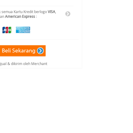
 semua Kartu Kredit berlogo
VISA
,
dan
American Express
:
ijual & dikirim oleh Merchant