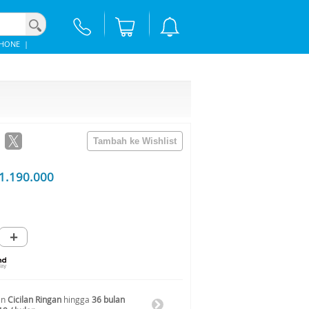
PHONE
|
1.190.000
+
an
Cicilan Ringan
hingga
36 bulan