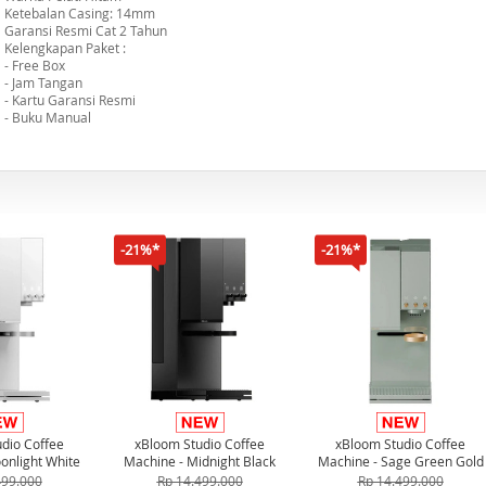
Ketebalan Casing: 14mm
Garansi Resmi Cat 2 Tahun
Kelengkapan Paket :
- Free Box
- Jam Tangan
- Kartu Garansi Resmi
- Buku Manual
-21%*
-21%*
dio Coffee
xBloom Studio Coffee
xBloom Studio Coffee
onlight White
Machine - Midnight Black
Machine - Sage Green Gold
499.000
Rp 14.499.000
Rp 14.499.000