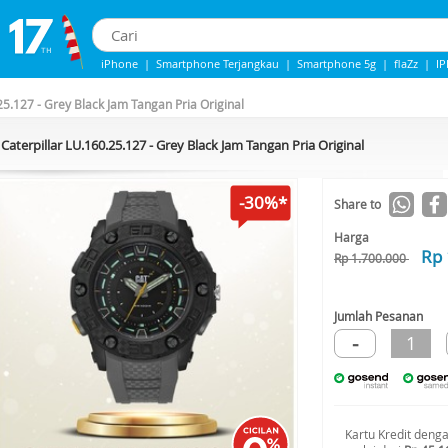
iPhone
|
Smartphone Terjangkau
|
Smartphone 5g
|
flaZz
|
I
iphone 13
|
iphone 14
|
Samsung Note
25.127 - Grey Black Jam Tangan Pria Original
Caterpillar LU.160.25.127 - Grey Black Jam Tangan Pria Original
-30%*
Share to
Harga
Rp 
Rp 1.700.000
Jumlah Pesanan
-
1
Kartu Kredit deng