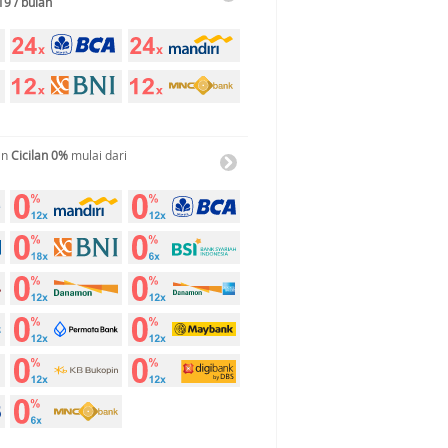
19 / bulan
an
Cicilan 0%
mulai dari