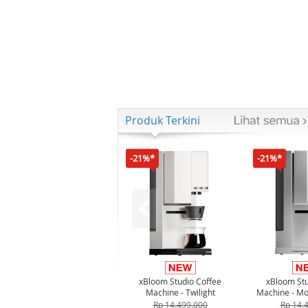
Produk Terkini
-21%*
-21%*
xBloom Studio Coffee
xBloom Stu
Machine - Twilight
Machine - Mo
Rp 14.499.000
Rp 14.