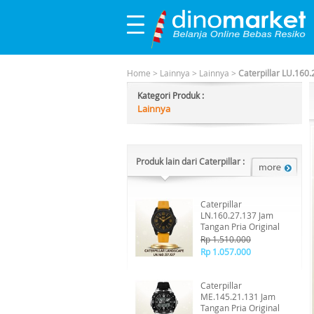
Home
>
Lainnya
>
Lainnya
>
Caterpillar LU.160.
Kategori Produk :
Lainnya
Produk lain dari Caterpillar :
Caterpillar
LN.160.27.137 Jam
Tangan Pria Original
Rp 1.510.000
Rp 1.057.000
Caterpillar
ME.145.21.131 Jam
Tangan Pria Original