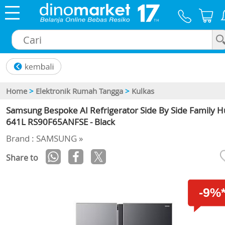
×
Home
>
Elektronik Rumah Tangga
>
Kulkas
Samsung Bespoke AI Refrigerator Side By Side Family 
641L RS90F65ANFSE - Black
Brand : SAMSUNG »
Share to
-9%