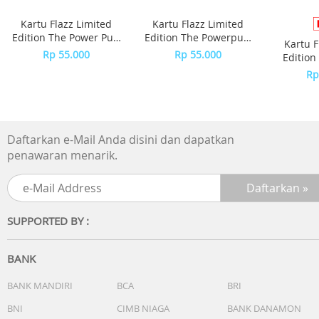
Kulkas dengan asisten suara
Kartu Flazz Limited
Kartu Flazz Limited
On-device Bixby
Edition The Power Puff
Edition The Powerpuff
Kartu F
Girls
Girls - Blossom
Rp 55.000
Rp 55.000
Edition
Nikmati kenyamanan mengontrol kulkas Anda mulai dari
S
Rp
mengubah pengaturan atau memilih fungsi yang Anda
inginkan melalui perintah suara dengan Bixby*. Pada
update terbaru, Bixby dapat berkomunikasi sesuai konte
perbincangan sebelumnya dan dapat memahami bebera
Daftarkan e-Mail Anda disini dan dapatkan
perintah dalam satu kalimat.
penawaran menarik.
Others
SUPPORTED BY :
BANK
BANK MANDIRI
BCA
BRI
BNI
CIMB NIAGA
BANK DANAMON