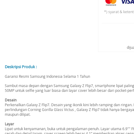
*) syarat & keten
diju
Deskripsi Produk :
Garansi Resmi Samsung Indonesia Selama 1 Tahun
Sambut masa depan dengan Samsung Galaxy Z Flip7, smartphone lipat paling
50MP untuk selfie yang luar biasa dan layar cover lebih besar dari pocket-perf
Desain
Perkenalkan Galaxy Z Flip7. Desain yang ikonik kini lebih ramping dan ringan
perlindungan Corning Gorilla Glass Victus , Galaxy Z Flip7 tidak hanya bergay
maupun dilipat.
Layar
Lipat untuk kenyamanan, buka untuk pengalaman penuh. Layar utama 6.9"
cerah dan detail tajam, cover screen lebih besar 4.1” memberikan akses cepat 