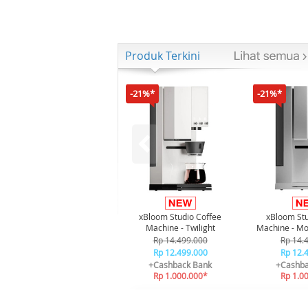
Produk Terkini
-21%*
-21%*
xBloom Studio Coffee
xBloom Stu
Machine - Twilight
Machine - Mo
Rp 14.499.000
Rp 14.
Rp 12.499.000
Rp 12.
+Cashback Bank
+Cashba
Rp 1.000.000*
Rp 1.0