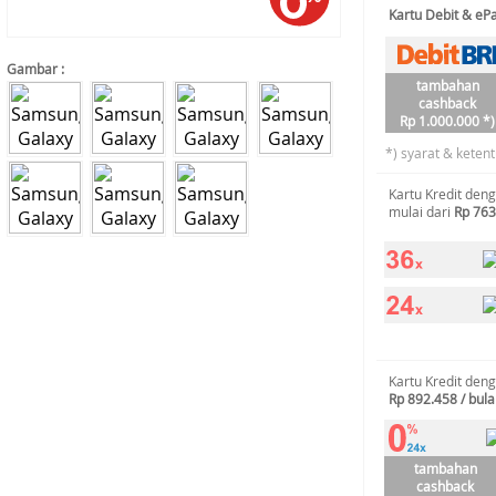
Kartu Debit & e
Gambar :
tambahan
cashback
Rp 1.000.000 *)
*) syarat & keten
Kartu Kredit den
mulai dari
Rp 763
Kartu Kredit den
Rp 892.458 / bul
tambahan
cashback