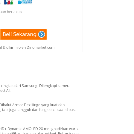
tuan berlaku »
al & dikirim oleh Dinomarket.com
 ringkas dari Samsung. Dilengkapi kamera
ect AI.
. Dibalut Armor FlexHinge yang kuat dan
a, tapi juga tangguh dan fungsional saat dibuka
" FHD+ Dynamic AMOLED 2X menghadirkan warna
ke notifikasi, kamera, dan widget. Refresh rate