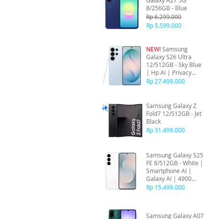
Galaxy A27 5G
8/256GB - Blue
Rp 6.299.000
Rp 5.599.000
NEW!
Samsung
Galaxy S26 Ultra
12/512GB - Sky Blue
| Hp AI | Privacy
Display
Rp 27.499.000
Samsung Galaxy Z
Fold7 12/512GB - Jet
Black
Rp 31.499.000
Samsung Galaxy S25
FE 8/512GB - White |
Smartphone AI |
Galaxy AI | 4900
mAh
Rp 15.499.000
Samsung Galaxy A07