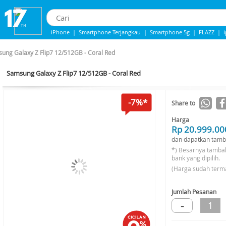
iPhone
|
Smartphone Terjangkau
|
Smartphone 5g
|
FLAZZ
|
IPHONE 13
|
Samsung Note
|
IPhone 14
ung Galaxy Z Flip7 12/512GB - Coral Red
Samsung Galaxy Z Flip7 12/512GB - Coral Red
-7%*
Share to
Harga
Rp 20.999.00
dan dapatkan tamb
*) Besarnya tamba
bank yang dipilih.
(Harga sudah term
Jumlah Pesanan
-
1