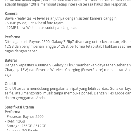
adaptif hingga 120Hz membuat setiap interaksi terasa halus dan responsif.
Kamera
Bawa kreativitas ke level selanjutnya dengan sistem kamera canggih:
- 50MP (Wide) untuk hasil foto tajam
- 12MP Ultra-Wide untuk sudut pandang luas
Performa
Ditenagai oleh Exynos 2500, Galaxy Z Flip7 dirancang untuk kecepatan, efisi
12GB dan penyimpanan hingga 512GB, performa tetap stabil bahkan saat menj
tugas dengan cepat.
Baterai
Dengan kapasitas 4300mAh, Galaxy Z Flip7 memberikan daya tahan seharian.
Charging 15W, dan Reverse Wireless Charging (PowerShare) memastikan Anda 
saja.
One UI
One UI terbaru mendukung pengalaman lipat yang lebih cerdas. Gunakan la
selfie, atau mengontrol musik tanpa membuka ponsel. Dengan Flex Mode dan 
dalam genggaman Anda.
Spesifikasi Utama
Performa
- Prosesor: Exynos 2500
- RAM: 12GB
- Storage: 256GB / 512GB
- Network: 5G Ready