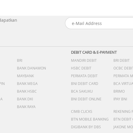
 dapatkan
DEBIT CARD & E-PAYMENT
BRI
MANDIRI DEBIT
BRI DEBIT
BANK DANAMON
HSBC DEBIT
OCBC DEBI
MAYBANK
PERMATA DEBIT
PERMATA 
PIN
BANK MEGA
BNI DEBIT CARD
BCA VIRTU
BANK HSBC
BCA SAKUKU
BRIMO
DA
BANK DKI
BNI DEBIT ONLINE
IPAY BNI
BANK RAYA
CIMB CLICKS
REKENING 
BTN MOBILE BANKING
BTN DEBIT
DIGIBANK BY DBS
JAKONE MO