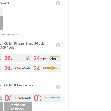
Payment
tuan berlaku »
gan
Cicilan Ringan
hingga
36 bulan
.709 / bulan
gan
Cicilan 0%
mulai dari
an
tambahan
cashback