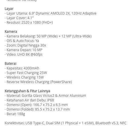
Layar
- Layar Utama: 6.9” Dynamic AMOLED 2X, 120Hz Adaptive
- Layar Cover: 4.1”
- Resolusi: 2520 x 1080 (FHD+)
Kamera
- Kamera Belakang: 50 MP (Wide) + 12 MP (Ultra-Wide)
- OIS & Auto Focus: Ya
- Zoom: Digital hingga 30x
- Kamera Depan: 10 MP
- Video: UHD 8K @60fps
Baterai
- Kapasitas: 4300mAh
- Super Fast Charging 25W
- Wireless Charging 15W
- Reverse Wireless Charging (PowerShare)
Ketangguhan & Fitur Lainnya
- Material: Gorilla Glass Victus2 & Armor Aluminum
- Ketahanan Air dan Debu: IP68
- Dimensi (Open): 166.7 x 75.2 x 6.5 mm
- Dimensi (Folded): 85.5 x 75.2 x 13.7 mm
- Berat: 188g
Konektivitas: USB Type-C, Dual SIM (1 Physical + 1 eSIM), Bluetooth v5.3, NFC