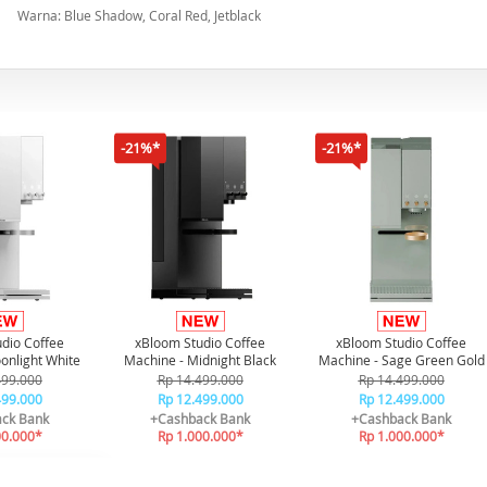
Warna: Blue Shadow, Coral Red, Jetblack
-21%*
-21%*
dio Coffee
xBloom Studio Coffee
xBloom Studio Coffee
onlight White
Machine - Midnight Black
Machine - Sage Green Gold
499.000
Rp 14.499.000
Rp 14.499.000
499.000
Rp 12.499.000
Rp 12.499.000
ck Bank
+Cashback Bank
+Cashback Bank
00.000*
Rp 1.000.000*
Rp 1.000.000*