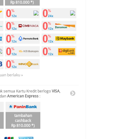
Rp 810.000 *)
tuan berlaku »
k semua Kartu Kredit berlogo
VISA
,
 dan
American Express
:
tambahan
cashback
Rp 810.000 *)