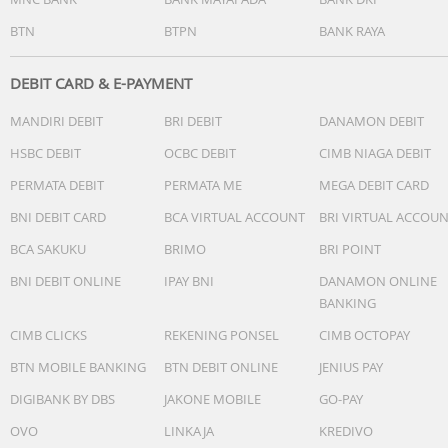
BTN
BTPN
BANK RAYA
DEBIT CARD & E-PAYMENT
MANDIRI DEBIT
BRI DEBIT
DANAMON DEBIT
HSBC DEBIT
OCBC DEBIT
CIMB NIAGA DEBIT
PERMATA DEBIT
PERMATA ME
MEGA DEBIT CARD
BNI DEBIT CARD
BCA VIRTUAL ACCOUNT
BRI VIRTUAL ACCOU
BCA SAKUKU
BRIMO
BRI POINT
BNI DEBIT ONLINE
IPAY BNI
DANAMON ONLINE
BANKING
CIMB CLICKS
REKENING PONSEL
CIMB OCTOPAY
BTN MOBILE BANKING
BTN DEBIT ONLINE
JENIUS PAY
DIGIBANK BY DBS
JAKONE MOBILE
GO-PAY
OVO
LINKAJA
KREDIVO