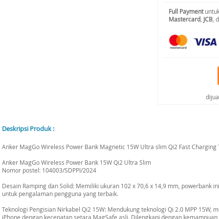
Full Payment
untuk
Mastercard
,
JCB
, 
diju
Deskripsi Produk :
Anker MagGo Wireless Power Bank Magnetic 15W Ultra slim Qi2 Fast Charging
Anker MagGo Wireless Power Bank 15W Qi2 Ultra Slim
Nomor postel: 104003/SDPPI/2024
Desain Ramping dan Solid: Memiliki ukuran 102 x 70,6 x 14,9 mm, powerbank in
untuk pengalaman pengguna yang terbaik.
Teknologi Pengisian Nirkabel Qi2 15W: Mendukung teknologi Qi 2.0 MPP 15W, 
iPhone dengan kecepatan setara MagSafe asli. Dilengkapi dengan kemampuan 