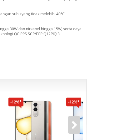
engan suhu yang tidak melebihi 40°C,
ingga 30W dan nirkabel hingga 15W, serta daya
eknologi QC PPS SCP/FCP Q12PIQ 3.
-12%*
-12%*
-16%*