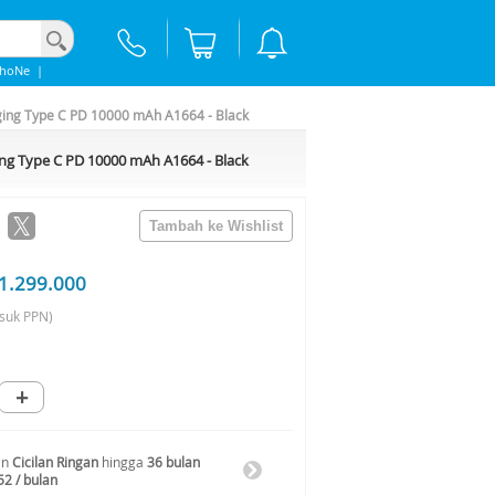
phoNe
|
ging Type C PD 10000 mAh A1664 - Black
ng Type C PD 10000 mAh A1664 - Black
1.299.000
suk PPN)
+
an
Cicilan Ringan
hingga
36 bulan
52 / bulan