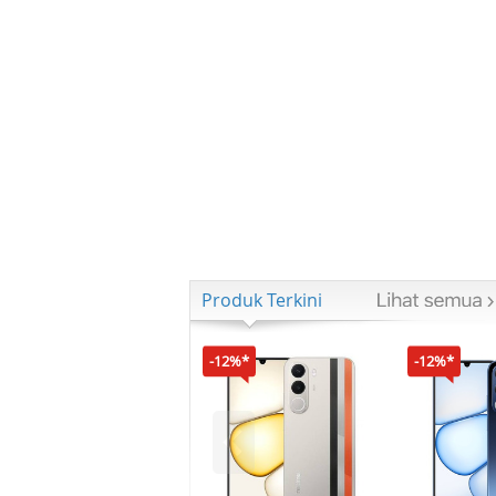
Produk Terkini
-12%*
-12%*