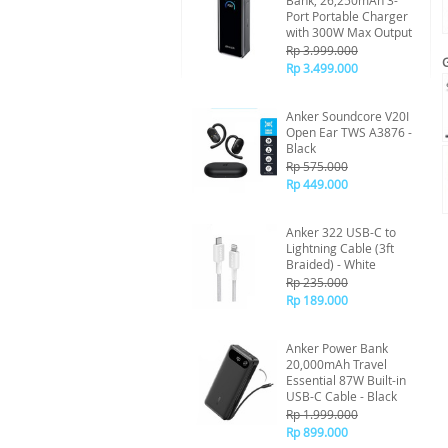
Bank, 26,250mAh 3-
Port Portable Charger
with 300W Max Output
Rp 3.999.000
Rp 3.499.000
Anker Soundcore V20I
Open Ear TWS A3876 -
Black
Rp 575.000
Rp 449.000
Anker 322 USB-C to
Lightning Cable (3ft
Braided) - White
Rp 235.000
Rp 189.000
Anker Power Bank
20,000mAh Travel
Essential 87W Built-in
USB-C Cable - Black
Rp 1.999.000
Rp 899.000