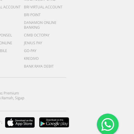
AL ACCOUNT
BRI VIRTUAL ACCOUNT
BRI POINT
DANAMON ONLINE
BANKING
PONSEL
CIMB OCTOPAY
 ONLINE
JENIUS PAY
BILE
GO-PAY
KREDIVO
BANK RAYA DEBIT
as Premium
 Ramah, Sigap
: