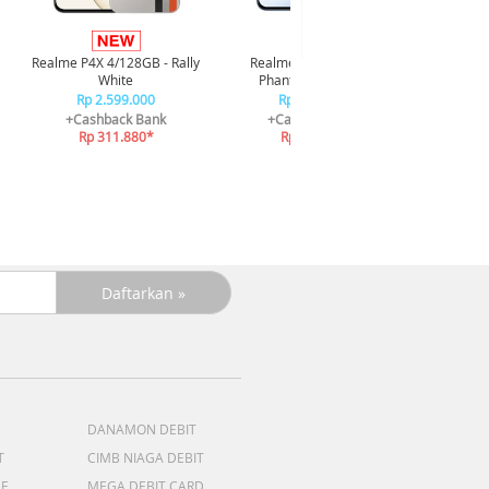
Infi
4/128GB 
Realme P4X 4/128GB - Rally
Realme P4X 4/128GB -
R
White
Phantom Navy Blue
R
Rp 2.599.000
Rp 2.599.000
+C
+Cashback Bank
+Cashback Bank
R
Rp 311.880*
Rp 311.880*
DANAMON DEBIT
T
CIMB NIAGA DEBIT
ME
MEGA DEBIT CARD