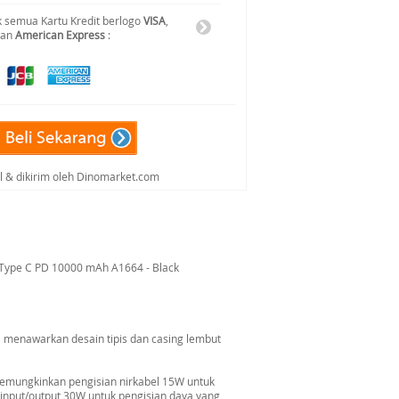
 semua Kartu Kredit berlogo
VISA
,
dan
American Express
:
al & dikirim oleh Dinomarket.com
 Type C PD 10000 mAh A1664 - Black
i menawarkan desain tipis dan casing lembut
memungkinkan pengisian nirkabel 15W untuk
input/output 30W untuk pengisian daya yang