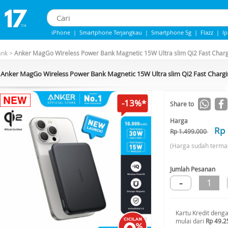
iPhone
|
Smartphone Terjangkau
|
Smartphone 5g
|
Flazz
|
I
IPHONE 13
|
iphone 14
|
Samsung Note
ank
>
Anker MagGo Wireless Power Bank Magnetic 15W Ultra slim Qi2 Fast Char
Anker MagGo Wireless Power Bank Magnetic 15W Ultra slim Qi2 Fast Chargi
-13%*
Share to
Harga
Rp 
Rp 1.499.000
(Harga sudah terma
Jumlah Pesanan
-
1
Kartu Kredit deng
mulai dari
Rp 49.2