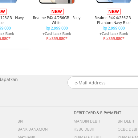
/128GB - Navy
Realme P4X 4/256GB - Rally
Realme P4X 4/256GB -
ue
White
Phantom Navy Blue
99.000
Rp 2.999.000
Rp 2.999.000
ck Bank
+Cashback Bank
+Cashback Bank
5.880*
Rp 359.880*
Rp 359.880*
 dapatkan
DEBIT CARD & E-PAYMENT
BRI
MANDIRI DEBIT
BRI DEBIT
BANK DANAMON
HSBC DEBIT
OCBC DEBI
MAYBANK
PERMATA DEBIT
PERMATA 