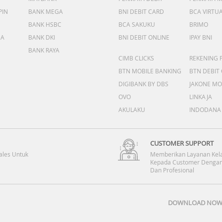
PIN
BANK MEGA
BNI DEBIT CARD
BCA VIRTU
BANK HSBC
BCA SAKUKU
BRIMO
DA
BANK DKI
BNI DEBIT ONLINE
IPAY BNI
BANK RAYA
CIMB CLICKS
REKENING 
BTN MOBILE BANKING
BTN DEBIT
DIGIBANK BY DBS
JAKONE MO
OVO
LINKAJA
AKULAKU
INDODANA
CUSTOMER SUPPORT
ales Untuk
Memberikan Layanan Kel
Kepada Customer Dengan
Dan Profesional
DOWNLOAD NOW 