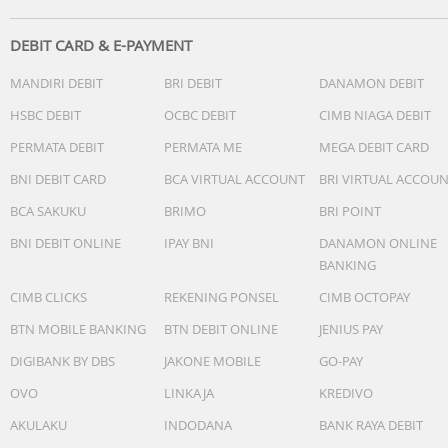
baru. Terpasang di dalamnya.
Isi Kotak
DEBIT CARD & E-PAYMENT
MANDIRI DEBIT
BRI DEBIT
DANAMON DEBIT
iPhone dengan iOS 26.
Kable USB-C ke USB-C.
HSBC DEBIT
OCBC DEBIT
CIMB NIAGA DEBIT
Buku Manual dan dokumentasi lain.
PERMATA DEBIT
PERMATA ME
MEGA DEBIT CARD
BNI DEBIT CARD
BCA VIRTUAL ACCOUNT
BRI VIRTUAL ACCOU
BCA SAKUKU
BRIMO
BRI POINT
BNI DEBIT ONLINE
IPAY BNI
DANAMON ONLINE
BANKING
CIMB CLICKS
REKENING PONSEL
CIMB OCTOPAY
BTN MOBILE BANKING
BTN DEBIT ONLINE
JENIUS PAY
DIGIBANK BY DBS
JAKONE MOBILE
GO-PAY
OVO
LINKAJA
KREDIVO
AKULAKU
INDODANA
BANK RAYA DEBIT