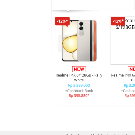
-12%*
-12%*
Realme P4X 6/128GB - Rally
Realme P4X 6
White
Bl
Rp 3.299.000
Rp 3.2
+Cashback Bank
+Cashba
Rp 395.880*
Rp 39