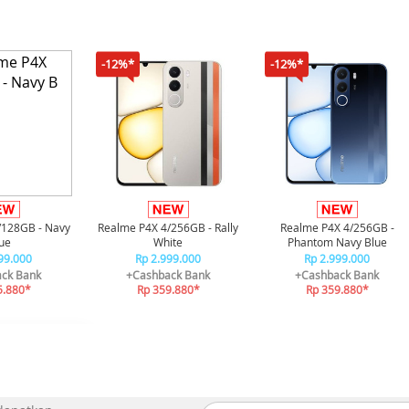
-12%*
-12%*
/128GB - Navy
Realme P4X 4/256GB - Rally
Realme P4X 4/256GB -
ue
White
Phantom Navy Blue
99.000
Rp 2.999.000
Rp 2.999.000
ck Bank
+Cashback Bank
+Cashback Bank
5.880*
Rp 359.880*
Rp 359.880*