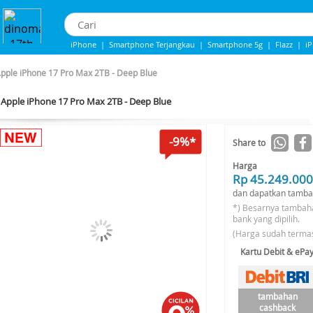
iPhone
|
Smartphone Terjangkau
|
Smartphone 5g
|
Flazz
|
i
iphone 13
|
iPhone 14
|
Samsung Note
pple iPhone 17 Pro Max 2TB - Deep Blue
Apple iPhone 17 Pro Max 2TB - Deep Blue
-9%*
Share to
Harga
Rp 45.249.000
dan dapatkan tamba
*) Besarnya tambah
bank yang dipilih.
(Harga sudah terma
Kartu Debit & ePa
tambahan
cashback