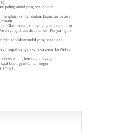
agi.
ne paling andal yang pernah ada,
menghasilkan tambahan kapasitas baterai
0 menit.
uid Glass. Indah, menyenangkan, dan tetap
i Pesan yang dapat disesuaikan, Penyaringan
teksi tabrakan mobil yang parah dan
ih cepat dengan koneksi aman ke Wi-Fi 7,
 fleksibilitas, kemudahan yang
saat bepergian ke luar negeri.
dalamnya.