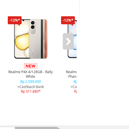
-12%*
-12%*
-16%*
Infi
4/128GB 
Realme P4X 4/128GB - Rally
Realme P4X 4/128GB -
R
White
Phantom Navy Blue
R
Rp 2.599.000
Rp 2.599.000
+C
+Cashback Bank
+Cashback Bank
R
Rp 311.880*
Rp 311.880*