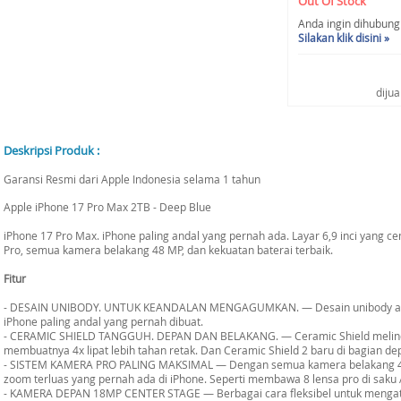
Out Of Stock
Anda ingin dihubungi 
Silakan klik disini »
diju
Deskripsi Produk :
Garansi Resmi dari Apple Indonesia selama 1 tahun
Apple iPhone 17 Pro Max 2TB - Deep Blue
iPhone 17 Pro Max. iPhone paling andal yang pernah ada. Layar 6,9 inci yang c
Pro, semua kamera belakang 48 MP, dan kekuatan baterai terbaik.
Fitur
- DESAIN UNIBODY. UNTUK KEANDALAN MENGAGUMKAN. — Desain unibody alumi
iPhone paling andal yang pernah dibuat.
- CERAMIC SHIELD TANGGUH. DEPAN DAN BELAKANG. — Ceramic Shield melindu
membuatnya 4x lipat lebih tahan retak. Dan Ceramic Shield 2 baru di bagian dep
- SISTEM KAMERA PRO PALING MAKSIMAL — Dengan semua kamera belakang 48 
zoom terluas yang pernah ada di iPhone. Seperti membawa 8 lensa pro di saku
- KAMERA DEPAN 18MP CENTER STAGE — Berbagai cara fleksibel untuk mengatur f