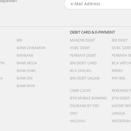
 dapatkan
DEBIT CARD & E-PAYMENT
BRI
MANDIRI DEBIT
BRI DEBIT
BANK DANAMON
HSBC DEBIT
OCBC DEBI
MAYBANK
PERMATA DEBIT
PERMATA 
PIN
BANK MEGA
BNI DEBIT CARD
BCA VIRTU
BANK HSBC
BCA SAKUKU
BRIMO
DA
BANK DKI
BNI DEBIT ONLINE
IPAY BNI
BANK RAYA
CIMB CLICKS
REKENING 
BTN MOBILE BANKING
BTN DEBIT
DIGIBANK BY DBS
JAKONE MO
OVO
LINKAJA
AKULAKU
INDODANA