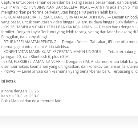
Capture untuk perekaman depan dan belakang secara bersamaan, dan banyak l
- CHIP A19 PRO. PENDINGINAN UAP. SECEPAT KILAT. — A19 Pro adalah chip iPho
menghadirkan performa berkelanjutan hingga 40 persen lebih baik.
- KEKUATAN BATERAI TERBAIK YANG PERNAH ADA DI IPHONE — Desain unibody 
yang besar, untuk pemutaran video hingga 39 jam. Isi daya hingga 50% dalam 2
- iOS 26. TAMPILAN BARU. LEBIH BANYAK KEAJAIBAN. — Desain baru dengan Liq
familier. Dengan Layar Terkunci yang lebih terang, voting dan latar belakang d
Panggilan, dan banyak lagi.
- FITUR KESELAMATAN PENTING — Dengan Deteksi Tabrakan, iPhone bisa mende
memanggil bantuan saat Anda tak bisa.
- KONEKTIVITAS MAKIN KUAT. KECEPATAN MAKIN UNGGUL. — Tetap terhubung leb
jaringan 5G, dan Bluetooth 6, plus eSIM.
- eSIM, FLEKSIBEL. AMAN. LANCAR — Dengan eSIM, Anda menikmati lebih banyak
disempurnakan, keamanan yang ditingkatkan, dan konektivitas lancar, terutama 
- PRIVASI — Level privasi dan keamanan yang benar-benar baru. Terpasang di 
Isi Kotak
iPhone dengan iOS 26.
Kable USB-C ke USB-C.
Buku Manual dan dokumentasi lain.