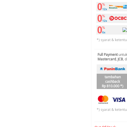
*) syarat & ketentu
Full Payment
untuk
Mastercard
,
JCB
, 
tambahan
cashback
Rp 810.000 *)
*) syarat & ketentu