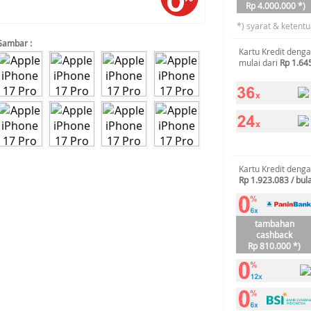
Rp 4.000.000 *)
*) syarat & ketentu
Gambar :
Kartu Kredit deng
mulai dari
Rp 1.64
Kartu Kredit deng
Rp 1.923.083 / bul
tambahan
cashback
Rp 810.000 *)