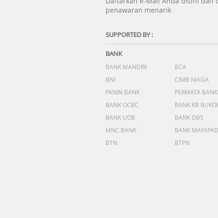
Daftarkan e-Mail Anda disini dan
penawaran menarik
SUPPORTED BY :
BANK
BANK MANDIRI
BCA
BNI
CIMB NIAGA
PANIN BANK
PERMATA BANK
BANK OCBC
BANK KB BUKO
BANK UOB
BANK DBS
MNC BANK
BANK MAYAPA
BTN
BTPN