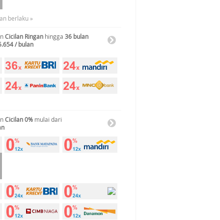
an berlaku »
an
Cicilan Ringan
hingga
36 bulan
5.654 / bulan
an
Cicilan 0%
mulai dari
an