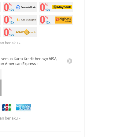
an berlaku »
 semua Kartu Kredit berlogo
VISA
,
dan
American Express
:
an berlaku »