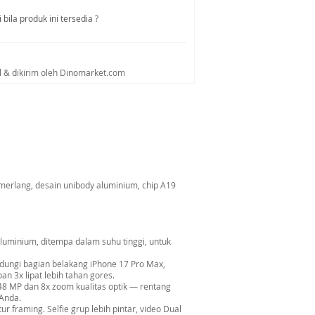
bila produk ini tersedia ?
al & dikirim oleh Dinomarket.com
emerlang, desain unibody aluminium, chip A19
nium, ditempa dalam suhu tinggi, untuk
ngi bagian belakang iPhone 17 Pro Max,
an 3x lipat lebih tahan gores.
MP dan 8x zoom kualitas optik — rentang
 Anda.
raming. Selfie grup lebih pintar, video Dual