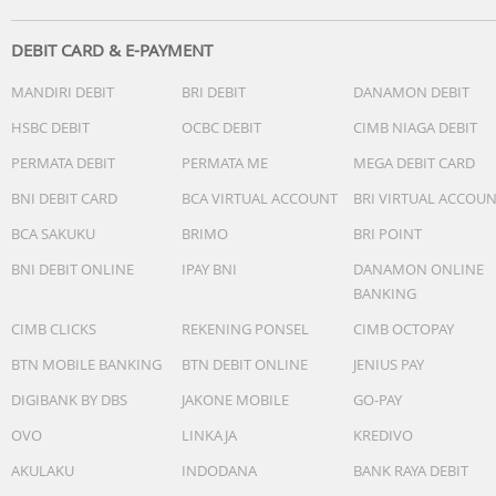
baru. Terpasang di dalamnya.
Isi Kotak
DEBIT CARD & E-PAYMENT
MANDIRI DEBIT
BRI DEBIT
DANAMON DEBIT
iPhone dengan iOS 26.
Kable USB-C ke USB-C.
HSBC DEBIT
OCBC DEBIT
CIMB NIAGA DEBIT
Buku Manual dan dokumentasi lain.
PERMATA DEBIT
PERMATA ME
MEGA DEBIT CARD
BNI DEBIT CARD
BCA VIRTUAL ACCOUNT
BRI VIRTUAL ACCOU
BCA SAKUKU
BRIMO
BRI POINT
BNI DEBIT ONLINE
IPAY BNI
DANAMON ONLINE
BANKING
CIMB CLICKS
REKENING PONSEL
CIMB OCTOPAY
BTN MOBILE BANKING
BTN DEBIT ONLINE
JENIUS PAY
DIGIBANK BY DBS
JAKONE MOBILE
GO-PAY
OVO
LINKAJA
KREDIVO
AKULAKU
INDODANA
BANK RAYA DEBIT