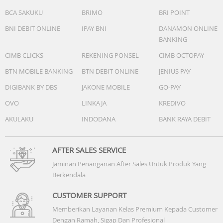
CPU: 8 inti
BCA SAKUKU
BRIMO
BRI POINT
GPU: Mali-G57 MC2@1072MHz
BNI DEBIT ONLINE
IPAY BNI
DANAMON ONLINE
BATERAI
BANKING
7000mAh/27.44Wh (Typical)
CIMB CLICKS
REKENING PONSEL
CIMB OCTOPAY
6830mAh/26.78Wh (Rated)
Pengisian Cepat
BTN MOBILE BANKING
BTN DEBIT ONLINE
JENIUS PAY
Mendukung (Maks): SUPERVOOCTM 80W
DIGIBANK BY DBS
JAKONE MOBILE
GO-PAY
Kompatibel dengan: SUPERVOOCTM 67W ke bawah, PPS
OVO
LINKAJA
KREDIVO
33W, PD 13,5W
AKULAKU
INDODANA
BANK RAYA DEBIT
BIOMETRIK
Sidik jari: Didukung
Pengenalan Wajah: Didukung
AFTER SALES SERVICE
Jaminan Penanganan After Sales Untuk Produk Yang
JARINGAN SELULER
Berkendala
SIM 2: Didukung
Jenis Kartu SIM: Kartu Nano-SIM
CUSTOMER SUPPORT
Pita Frekuensi
Memberikan Layanan Kelas Premium Kepada Customer
GSM: 900/1800MHz
Dengan Ramah, Sigap Dan Profesional