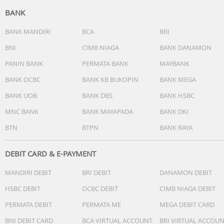
16MP; f/2.4; FOV 85°; lensa 4P
BANK
VIDEO
BANK MANDIRI
BCA
BRI
Belakang
BNI
CIMB NIAGA
BANK DANAMON
Video 1080P: 60 fps, 30 fps
PANIN BANK
PERMATA BANK
MAYBANK
Video 720P: 60 fps, 30 fps
Video 720P Gerak Lambat: 120 fps
BANK OCBC
BANK KB BUKOPIN
BANK MEGA
Time-Lapse 1080P: 30 fps
BANK UOB
BANK DBS
BANK HSBC
Mendukung perekaman video multi-view
Mendukung perekaman video zoom: hingga 10x zoom
MNC BANK
BANK MAYAPADA
BANK DKI
digital
BTN
BTPN
BANK RAYA
Mendukung perekaman video kamera bawah air
Depan
Video 1080P: 30 fps
DEBIT CARD & E-PAYMENT
Video 720P: 30 fps
MANDIRI DEBIT
BRI DEBIT
DANAMON DEBIT
Time-Lapse 1080P: 30 fps
Mendukung perekaman video multi-view
HSBC DEBIT
OCBC DEBIT
CIMB NIAGA DEBIT
PERMATA DEBIT
PERMATA ME
MEGA DEBIT CARD
CHIPSET
SoC: MediaTek Dimensity 6300
BNI DEBIT CARD
BCA VIRTUAL ACCOUNT
BRI VIRTUAL ACCOU