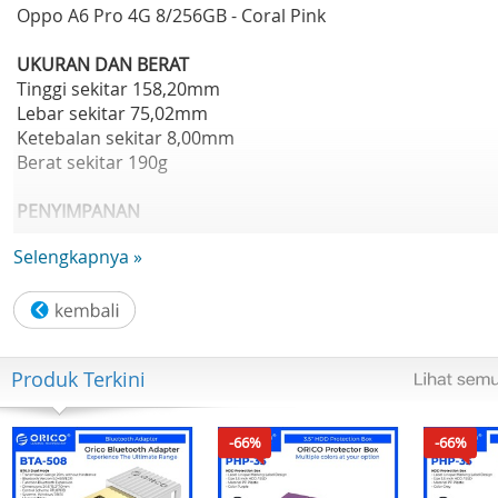
Oppo A6 Pro 4G 8/256GB - Coral Pink
UKURAN DAN BERAT
Tinggi sekitar 158,20mm
Lebar sekitar 75,02mm
Ketebalan sekitar 8,00mm
Berat sekitar 190g
PENYIMPANAN
Kapasitas RAM dan ROM
Selengkapnya »
8GB + 256GB
Jenis RAM: LPDDR4X
Spesifikasi ROM: UFS 2.2
Kartu Penyimpanan Telepon: Didukung
USB OTG: Didukung
Produk Terkini
LAYAR
Ukuran: 6,57"
-66%
-66%
Rasio Layar: 93,0%
Resolusi: FHD+ 2372 × 1080 Piksel