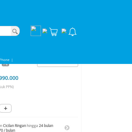
iPhone
|
990.000
suk PPN)
+
an
Cicilan Ringan
hingga
24 bulan
70 / bulan