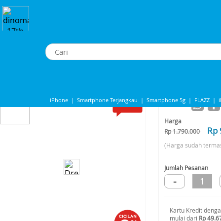
latan Perawatan Rambut
>
Dreame Mini High Speed Hair Dryer - Pink
Dreame Mini High Speed Hair Dryer - Pink
iPhone
|
Smartphone Terjangkau
|
Smartphone 5g
|
FLAZZ
|
-45%*
Share to
Iphone 13
|
Iphone 14
|
Samsung Note
Harga
Rp 
Rp 1.790.000
(Harga sudah terma
Jumlah Pesanan
-
1
Kartu Kredit deng
mulai dari
Rp 49.6