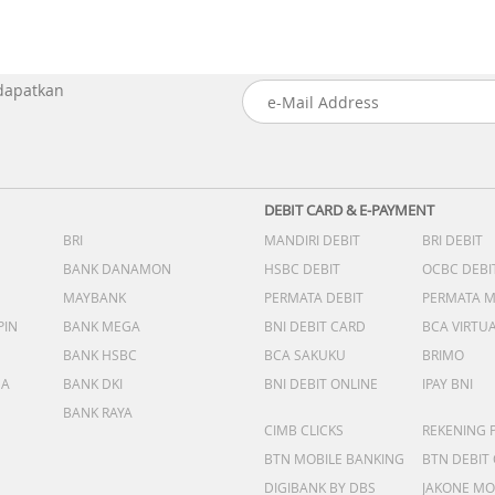
 dapatkan
DEBIT CARD & E-PAYMENT
BRI
MANDIRI DEBIT
BRI DEBIT
BANK DANAMON
HSBC DEBIT
OCBC DEBI
MAYBANK
PERMATA DEBIT
PERMATA 
PIN
BANK MEGA
BNI DEBIT CARD
BCA VIRTU
BANK HSBC
BCA SAKUKU
BRIMO
DA
BANK DKI
BNI DEBIT ONLINE
IPAY BNI
BANK RAYA
CIMB CLICKS
REKENING 
BTN MOBILE BANKING
BTN DEBIT
DIGIBANK BY DBS
JAKONE MO