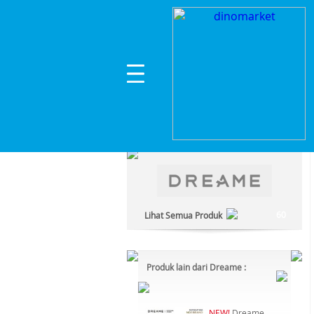
Home
>
Gadget Kesehatan & Kecantikan
>
Pera
Kategori Produk :
Gadget Kesehatan & Kecantikan
60
Lihat Semua Produk
Produk lain dari Dreame :
NEW!
Dreame