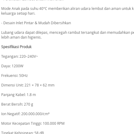
Mode Anak pada suhu 40°C memberikan aliran udara lembut dan aman untuk kul
keluarga setiap hari.
- Desain Inlet Pintar & Mudah Dibersihkan
Lubang udara dapat dilepas, mencegah rambut tersangkut dan memudahkan 
lebih aman dan higienis.
Spesifikasi Produk
Tegangan: 220–240V~
Daya: 1200W
Frekuensi: 50Hz
Dimensi Unit: 221 × 78 × 62 mm
Panjang Kabel: 1.8 m
Berat Bersih: 270 g
Ion Negatif: 200.000.000/cm³
Motor Kecepatan Tinggi: 100.000 RPM
Tingkat Kebisingan: 58 dB