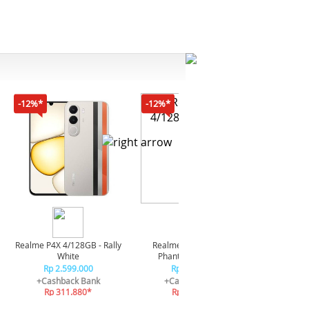
-12%*
-12%*
-16%*
Infini
4/128GB -
Rp
Realme P4X 4/128GB - Rally
Realme P4X 4/128GB -
Rp
White
Phantom Navy Blue
+Ca
Rp 2.599.000
Rp 2.599.000
Rp
+Cashback Bank
+Cashback Bank
Rp 311.880*
Rp 311.880*