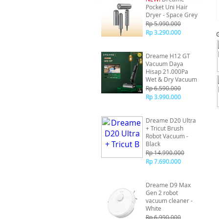
Pocket Uni Hair
Dryer - Space Grey
Rp 5.990.000
Rp 3.290.000
Dreame H12 GT
Vacuum Daya
Hisap 21.000Pa
Wet & Dry Vacuum
Rp 6.590.000
Rp 3.990.000
Dreame D20 Ultra
+ Tricut Brush
Robot Vacuum -
Black
Rp 14.990.000
Rp 7.690.000
Dreame D9 Max
Gen 2 robot
vacuum cleaner -
White
Rp 6.990.000