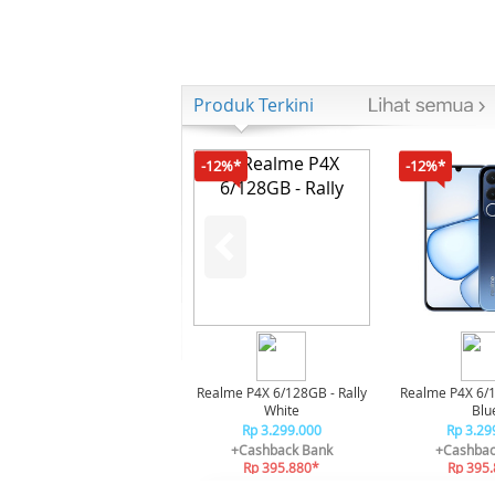
Produk Terkini
-12%*
-12%*
Realme P4X 6/128GB - Rally
Realme P4X 6/
White
Blu
Rp 3.299.000
Rp 3.29
+Cashback Bank
+Cashbac
Rp 395.880*
Rp 395