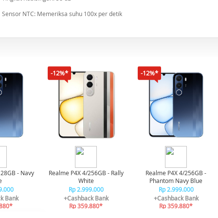
Sensor NTC: Memeriksa suhu 100x per detik
-12%*
-12%*
128GB - Navy
Realme P4X 4/256GB - Rally
Realme P4X 4/256GB -
e
White
Phantom Navy Blue
9.000
Rp 2.999.000
Rp 2.999.000
k Bank
+Cashback Bank
+Cashback Bank
.880*
Rp 359.880*
Rp 359.880*