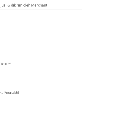
ijual & dikirim oleh Merchant
 CR1025
tif/nonaktif