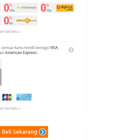
an berlaku »
 semua Kartu Kredit berlogo
VISA
,
dan
American Express
:
an berlaku »