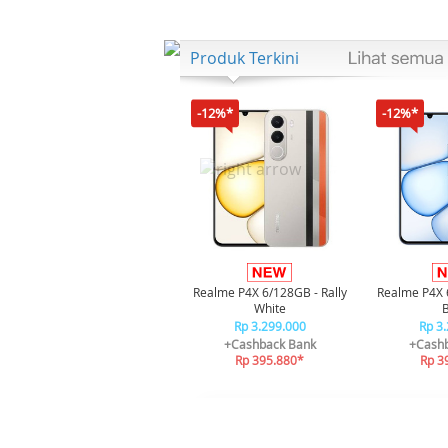
Produk Terkini
-12%*
-12%*
Realme P4X 6/128GB - Rally
Realme P4X 
White
Rp 3.299.000
Rp 3
+Cashback Bank
+Cashb
Rp 395.880*
Rp 3