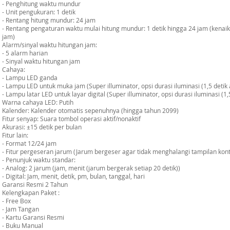
- Penghitung waktu mundur
- Unit pengukuran: 1 detik
- Rentang hitung mundur: 24 jam
- Rentang pengaturan waktu mulai hitung mundur: 1 detik hingga 24 jam (kenaik
jam)
Alarm/sinyal waktu hitungan jam:
- 5 alarm harian
- Sinyal waktu hitungan jam
Cahaya:
- Lampu LED ganda
- Lampu LED untuk muka jam (Super illuminator, opsi durasi iluminasi (1,5 detik a
- Lampu latar LED untuk layar digital (Super illuminator, opsi durasi iluminasi (1,5
Warna cahaya LED: Putih
Kalender: Kalender otomatis sepenuhnya (hingga tahun 2099)
Fitur senyap: Suara tombol operasi aktif/nonaktif
Akurasi: ±15 detik per bulan
Fitur lain:
- Format 12/24 jam
- Fitur pergeseran jarum (Jarum bergeser agar tidak menghalangi tampilan konte
- Penunjuk waktu standar:
- Analog: 2 jarum (jam, menit (jarum bergerak setiap 20 detik))
- Digital: Jam, menit, detik, pm, bulan, tanggal, hari
Garansi Resmi 2 Tahun
Kelengkapan Paket :
- Free Box
- Jam Tangan
- Kartu Garansi Resmi
- Buku Manual