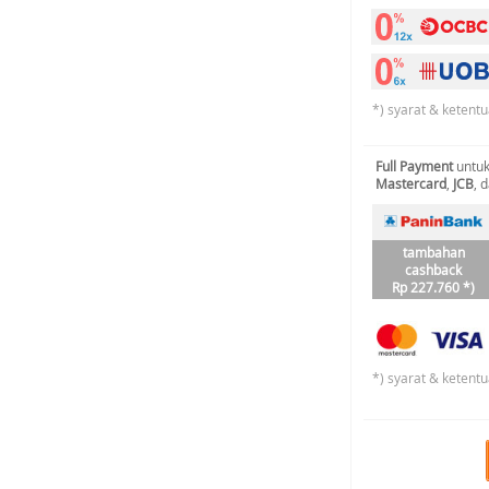
*) syarat & ketentu
Full Payment
untuk
Mastercard
,
JCB
, 
tambahan
cashback
Rp 227.760 *)
*) syarat & ketentu