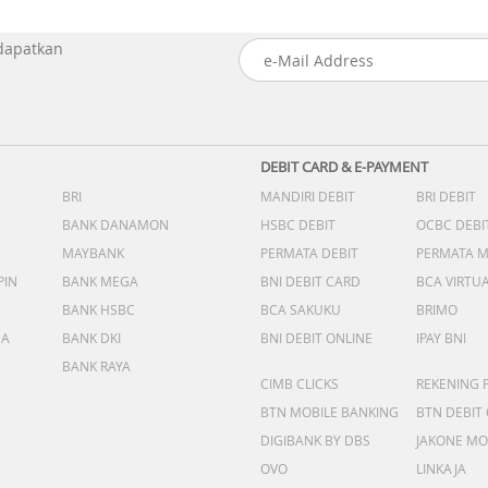
 dapatkan
DEBIT CARD & E-PAYMENT
BRI
MANDIRI DEBIT
BRI DEBIT
BANK DANAMON
HSBC DEBIT
OCBC DEBI
MAYBANK
PERMATA DEBIT
PERMATA 
PIN
BANK MEGA
BNI DEBIT CARD
BCA VIRTU
BANK HSBC
BCA SAKUKU
BRIMO
DA
BANK DKI
BNI DEBIT ONLINE
IPAY BNI
BANK RAYA
CIMB CLICKS
REKENING 
BTN MOBILE BANKING
BTN DEBIT
DIGIBANK BY DBS
JAKONE MO
OVO
LINKAJA