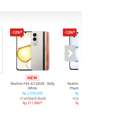
-12%*
-12%*
-16%*
Inf
4/128G
Realme P4X 4/128GB - Rally
Realme P4X 4/128GB -
White
Phantom Navy Blue
Rp 2.599.000
Rp 2.599.000
+
+Cashback Bank
+Cashback Bank
Rp 311.880*
Rp 311.880*