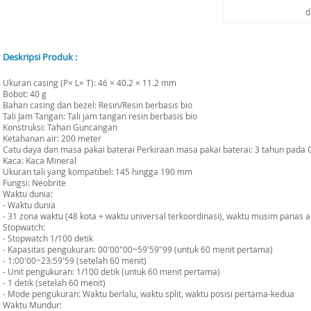
d
Deskripsi Produk :
Ukuran casing (P× L× T): 46 × 40.2 × 11.2 mm
Bobot: 40 g
Bahan casing dan bezel: Resin/Resin berbasis bio
Tali Jam Tangan: Tali jam tangan resin berbasis bio
Konstruksi: Tahan Guncangan
Ketahanan air: 200 meter
Catu daya dan masa pakai baterai Perkiraan masa pakai baterai: 3 tahun pada
Kaca: Kaca Mineral
Ukuran tali yang kompatibel: 145 hingga 190 mm
Fungsi: Neobrite
Waktu dunia:
- Waktu dunia
- 31 zona waktu (48 kota + waktu universal terkoordinasi), waktu musim panas ak
Stopwatch:
- Stopwatch 1/100 detik
- Kapasitas pengukuran: 00'00"00~59'59"99 (untuk 60 menit pertama)
- 1:00'00~23:59'59 (setelah 60 menit)
- Unit pengukuran: 1/100 detik (untuk 60 menit pertama)
- 1 detik (setelah 60 menit)
- Mode pengukuran: Waktu berlalu, waktu split, waktu posisi pertama-kedua
Waktu Mundur: