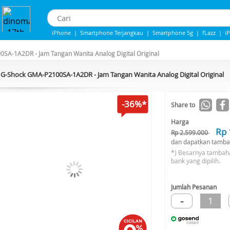
iPhone
|
Smartphone Terjangkau
|
Smartphone 5g
|
fLazz
|
i
iphone 13
|
IPhone 14
|
Samsung Note
SA-1A2DR - Jam Tangan Wanita Analog Digital Original
G-Shock GMA-P2100SA-1A2DR - Jam Tangan Wanita Analog Digital Original
-36%*
Share to
Harga
Rp 
Rp 2.599.000
dan dapatkan tamba
*) Besarnya tambah
bank yang dipilih.
Jumlah Pesanan
-
1