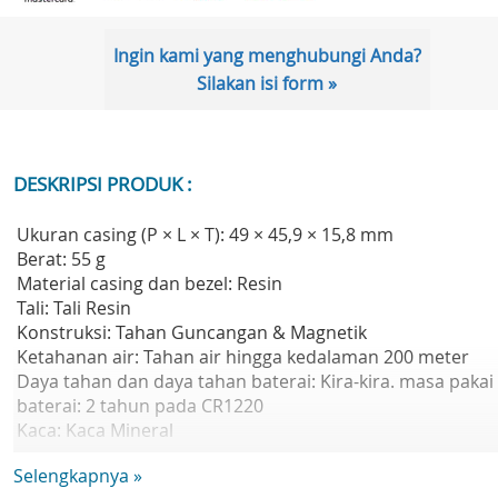
Ingin kami yang menghubungi Anda?
Silakan isi form »
DESKRIPSI PRODUK :
Ukuran casing (P × L × T): 49 × 45,9 × 15,8 mm
Berat: 55 g
Material casing dan bezel: Resin
Tali: Tali Resin
Konstruksi: Tahan Guncangan & Magnetik
Ketahanan air: Tahan air hingga kedalaman 200 meter
Daya tahan dan daya tahan baterai: Kira-kira. masa pakai
baterai: 2 tahun pada CR1220
Kaca: Kaca Mineral
Lainnya: Neobrite
Selengkapnya »
Waktu dunia: