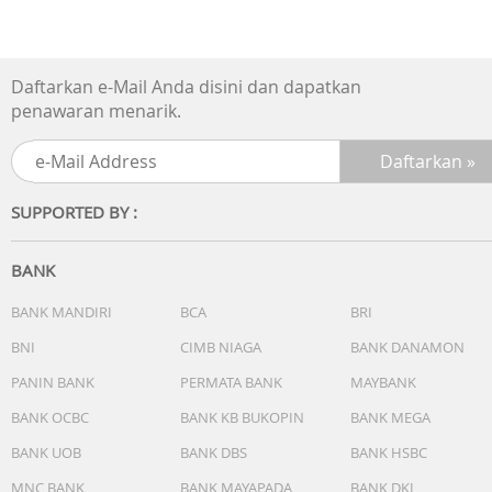
Lampu:
- Lampu LED
- Sakelar lampu otomatis, durasi iluminasi yang dapat
Daftarkan e-Mail Anda disini dan dapatkan
dipilih (1,5 detik atau 3 detik), berpijar
penawaran menarik.
Warna lampu LED: Kuning
Kalender: Kalender otomatis penuh (hingga tahun 2099)
Akurasi: ±15 detik per bulan
Fitur lain:
SUPPORTED BY :
- Format 12/24 jam
- Penunjuk waktu reguler:
- Analog: 2 jarum (jam, menit (jarum bergerak setiap 20
BANK
detik)), 1 dial (kecepatan)
- Digital: Jam, menit, detik, pm, bulan, tanggal, hari
BANK MANDIRI
BCA
BRI
Garansi Resmi 2 Tahun
BNI
CIMB NIAGA
BANK DANAMON
Kelengkapan Paket :
- Free Box
PANIN BANK
PERMATA BANK
MAYBANK
- Jam Tangan
BANK OCBC
BANK KB BUKOPIN
BANK MEGA
- Kartu Garansi Resmi
BANK UOB
BANK DBS
BANK HSBC
- Buku Manual
MNC BANK
BANK MAYAPADA
BANK DKI