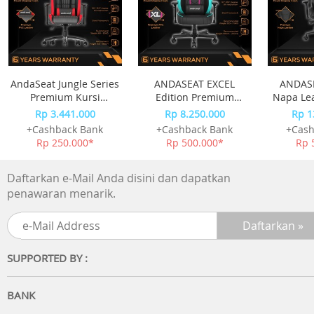
Kelengkapan:
1x Kabel Anker Zolo USB C to USB C Cable 240w
1x Buku Manual dan Petunjuk
1x Kartu Garansi
AndaSeat Jungle Series
ANDASEAT EXCEL
ANDASE
Premium Kursi
Edition Premium
Napa Le
Gaming Chair Black
Esport Kursi Gaming
Chai
Rp 3.441.000
Rp 8.250.000
Rp 1
Red
Chair
+Cashback Bank
+Cashback Bank
+Cash
Rp 250.000*
Rp 500.000*
Rp 
Daftarkan e-Mail Anda disini dan dapatkan
penawaran menarik.
SUPPORTED BY :
BANK