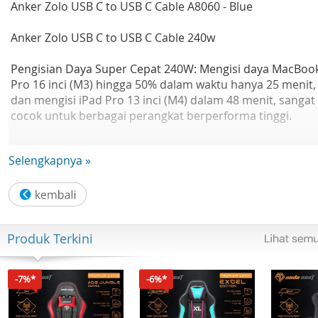
Anker Zolo USB C to USB C Cable A8060 - Blue
Anker Zolo USB C to USB C Cable 240w
Pengisian Daya Super Cepat 240W: Mengisi daya MacBoo
Pro 16 inci (M3) hingga 50% dalam waktu hanya 25 menit,
dan mengisi iPad Pro 13 inci (M4) dalam 48 menit, sangat
cocok untuk berbagai perangkat berperforma tinggi.
Desain Tahan Kotor: Memiliki kabel unibody yang stylish
Selengkapnya »
dengan lapisan tahan kotor yang menjaga agar
tampilannya tetap bersih.
Konektor Profil Rendah yang Elegan: Dirancang agar
pengisian daya tidak mengganggu casing ponsel Anda,
Produk Terkini
dengan profil ramping setebal hanya 5,8 mm.
Fleksibilitas yang Tahan Lama: Menawarkan sentuhan
-7%*
-6%*
lembut dengan daya tahan yang mampu menahan lebih
dari 10.000 kali tekukan.