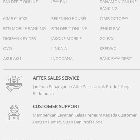
BNI DEBIT ONLINE
IPAY BNI
DANAMON ONLINE
BANKING
CIMB CLICKS
REKENING PONSEL
CIMB OCTOPAY
BTN MOBILE BANKING
BTN DEBIT ONLINE
JENIUS PAY
DIGIBANK BY DBS
JAKONE MOBILE
GO-PAY
OVO
LINKAJA
KREDIVO
AKULAKU
INDODANA
BANK RAYA DEBIT
AFTER SALES SERVICE
Jaminan Penanganan After Sales Untuk Produk Yang
Berkendala
CUSTOMER SUPPORT
Memberikan Layanan Kelas Premium Kepada Customer
Dengan Ramah, Sigap Dan Profesional