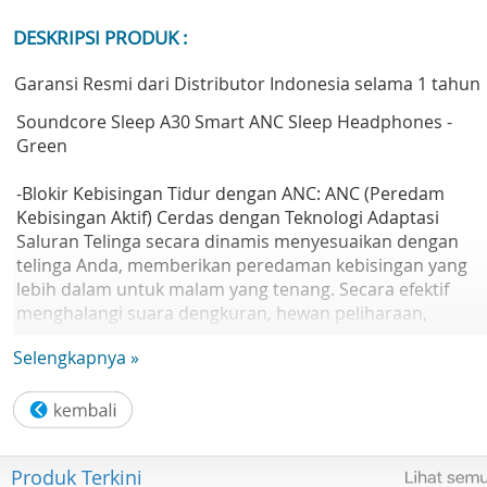
DESKRIPSI PRODUK :
Garansi Resmi dari Distributor Indonesia selama 1 tahun
Soundcore Sleep A30 Smart ANC Sleep Headphones -
Green
-Blokir Kebisingan Tidur dengan ANC: ANC (Peredam
Kebisingan Aktif) Cerdas dengan Teknologi Adaptasi
Saluran Telinga secara dinamis menyesuaikan dengan
telinga Anda, memberikan peredaman kebisingan yang
lebih dalam untuk malam yang tenang. Secara efektif
menghalangi suara dengkuran, hewan peliharaan,
dengungan peralatan, dan kebisingan lalu lintas luar.
Selengkapnya »
-Penyamaran Dengkuran Adaptif: Kotak pengisian daya
memantau dan menganalisis suara dengkuran, sementa
earbud mengoptimalkan audio penyamar dengkuran
Produk Terkini
secara konstan. Audio ini menggunakan kebisingan putih