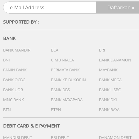
tidur, pengingat tidur, alarm bawaan, dan lainnya dengan
pengaturan yang mudah dan terintegrasi untuk malam
yang damai—persis seperti yang Anda suka.
SUPPORTED BY :
Kelengkapan:
BANK
1x Soundcore Sleep A30
1x Charging Case
BANK MANDIRI
BCA
BRI
1x Ear Tips Pack
BNI
CIMB NIAGA
BANK DANAMON
1x Kabel USB-C
PANIN BANK
PERMATA BANK
MAYBANK
1x Buku Panduan dan Petunjuk
1x Kartu Garansi
BANK OCBC
BANK KB BUKOPIN
BANK MEGA
BANK UOB
BANK DBS
BANK HSBC
MNC BANK
BANK MAYAPADA
BANK DKI
BTN
BTPN
BANK RAYA
DEBIT CARD & E-PAYMENT
MANDIRI DEBIT
BRI DEBIT
DANAMON DEBIT