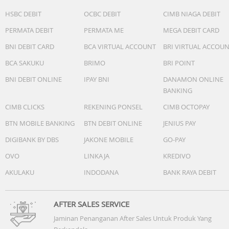
HSBC DEBIT
OCBC DEBIT
CIMB NIAGA DEBIT
PERMATA DEBIT
PERMATA ME
MEGA DEBIT CARD
BNI DEBIT CARD
BCA VIRTUAL ACCOUNT
BRI VIRTUAL ACCOU
BCA SAKUKU
BRIMO
BRI POINT
BNI DEBIT ONLINE
IPAY BNI
DANAMON ONLINE
BANKING
CIMB CLICKS
REKENING PONSEL
CIMB OCTOPAY
BTN MOBILE BANKING
BTN DEBIT ONLINE
JENIUS PAY
DIGIBANK BY DBS
JAKONE MOBILE
GO-PAY
OVO
LINKAJA
KREDIVO
AKULAKU
INDODANA
BANK RAYA DEBIT
AFTER SALES SERVICE
Jaminan Penanganan After Sales Untuk Produk Yang