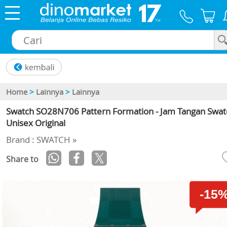
×
Home
>
Lainnya
>
Lainnya
Swatch SO28N706 Pattern Formation - Jam Tangan Swat
Unisex Original
Brand : SWATCH »
Share to
-15