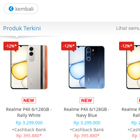
Kategori Koleksi: Swatch Essentials
Diameter: 34.00 mm
Tebal: 8.75 mm
Lug-to-lug: 39.20 mm
Produk Terkini
Bahan Tali: Silikon
Bahan Gesper: Polimer
Pengait Tali: Gesper
-12%*
-12%*
-12%*
Bahan Casing: Material bio-sourced
Warna: Hijau
Warna tali: Hijau
Warna dial: Biru
Warna casing: Hijau
Garansi Resmi 2 Tahun
Kelengkapan Paket :
- Free Box
- Jam Tangan
Realme P4X 6/128GB -
Realme P4X 6/128GB -
Realme P
- Kartu Garansi Resmi
Rally White
Navy Blue
Ral
- Buku Manual
Rp 3.299.000
Rp 3.299.000
Rp 
+Cashback Bank
+Cashback Bank
+Cash
Rp 395.880*
Rp 395.880*
Rp 