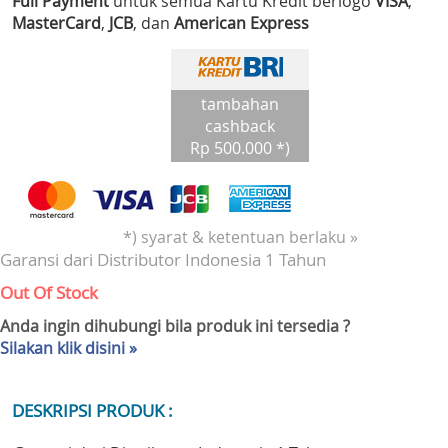
Full Payment
untuk semua Kartu Kredit berlogo
VISA
,
MasterCard
,
JCB
, dan
American Express
tambahan
cashback
Rp 500.000 *)
*) syarat & ketentuan berlaku »
Garansi dari Distributor Indonesia 1 Tahun
Out Of Stock
Anda ingin dihubungi bila produk ini tersedia ?
Silakan klik disini »
DESKRIPSI PRODUK :