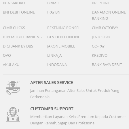
BCA SAKUKU
BRIMO
BRI POINT
BNI DEBIT ONLINE
IPAY BNI
DANAMON ONLINE
BANKING
CIMB CLICKS
REKENING PONSEL
CIMB OCTOPAY
BTN MOBILE BANKING
BTN DEBIT ONLINE
JENIUS PAY
DIGIBANK BY DBS
JAKONE MOBILE
GO-PAY
OVO
LINKAJA
KREDIVO
AKULAKU
INDODANA
BANK RAYA DEBIT
AFTER SALES SERVICE
Jaminan Penanganan After Sales Untuk Produk Yang
Berkendala
CUSTOMER SUPPORT
Memberikan Layanan Kelas Premium Kepada Customer
Dengan Ramah, Sigap Dan Profesional