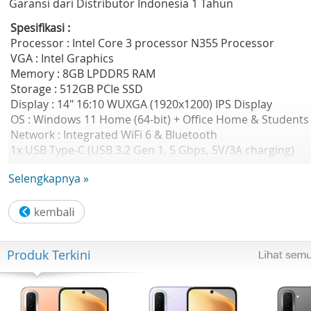
Garansi dari Distributor Indonesia 1 Tahun
Spesifikasi :
Processor : Intel Core 3 processor N355 Processor
VGA : Intel Graphics
Memory : 8GB LPDDR5 RAM
Storage : 512GB PCIe SSD
Display : 14" 16:10 WUXGA (1920x1200) IPS Display
OS : Windows 11 Home (64-bit) + Office Home & Students
Network : Integrated WiFi 6 & Bluetooth
1x USB Type-C (USB 3.2 Gen 1, 5 Gbps, 5V/3A charging)
1x USB Type-C (USB 2.0)
Selengkapnya »
1x USB Standard-A port USB 3.2 Gen 1
1 x HDMI port
Produk Terkini